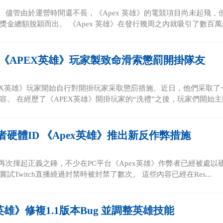
英雄》 儘管由於運營時間還不長，《Apex 英雄》的電競項目尚未起
獎金總額脫穎而出。 《Apex 英雄》在發行幾周之內就吸引了數百萬玩.
 《APEX英雄》玩家製致命滑索懲罰開掛隊友
EX英雄》玩家開始自行對開掛玩家采取懲罰措施。近日，他們采取
容。 在經歷了《APEX英雄》開掛玩家的“洗禮”之後，玩家們開始主動
者硬體ID 《Apex英雄》推出新反作弊措施
n日前再次揮起正義之錘，不少在PC平台《Apex英雄》作弊者已經被處
試Twitch直播繞過封禁時被封禁了數次。 這些內容已經在Res...
英雄》修複1.1版本Bug 並調整英雄技能