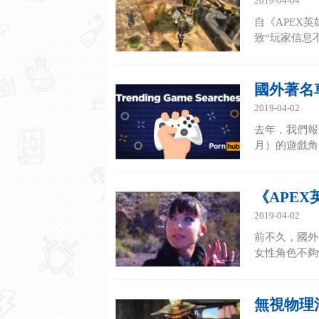
2019-04-04
自《APEX
致“玩家信息不
國外著名車
2019-04-02
去年，我們報
月）的遊戲角
《APE
2019-04-02
前不久，國外
女性角色不夠性
無視物理