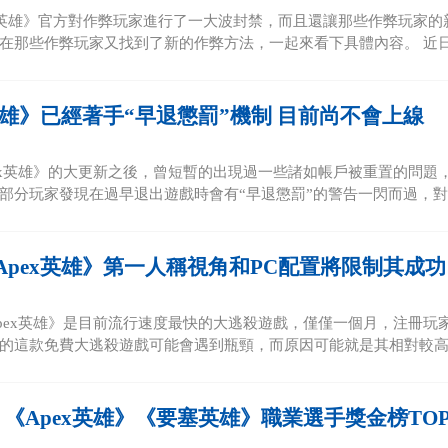
X英雄》官方對作弊玩家進行了一大波封禁，而且還讓那些作弊玩家
在那些作弊玩家又找到了新的作弊方法，一起來看下具體內容。 近日，Red
x英雄》已經著手“早退懲罰”機制 目前尚不會上線
ex英雄》的大更新之後，曾短暫的出現過一些諸如帳戶被重置的問題
部分玩家發現在過早退出遊戲時會有“早退懲罰”的警告一閃而過，對此
Apex英雄》第一人稱視角和PC配置將限制其成功
pex英雄》是目前流行速度最快的大逃殺遊戲，僅僅一個月，注冊玩家
的這款免費大逃殺遊戲可能會遇到瓶頸，而原因可能就是其相對較高的P
《Apex英雄》《要塞英雄》職業選手獎金榜TOP