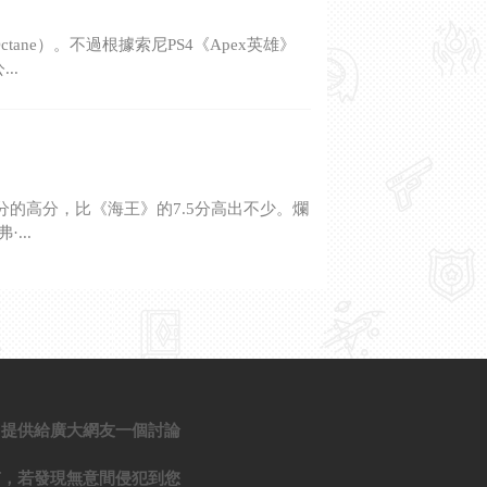
ne）。不過根據索尼PS4《Apex英雄》
..
分的高分，比《海王》的7.5分高出不少。爛
...
，提供給廣大網友一個討論
有，若發現無意間侵犯到您