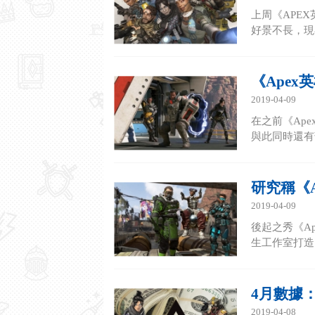
上周《APE
好景不長，現
《Ape
2019-04-09
在之前《Ap
與此同時還有
研究稱《
2019-04-09
後起之秀《A
生工作室打造
4月數據：
2019-04-08