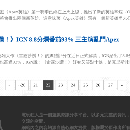
戲《Apex英雄》第一賽季已經在上周上線，推出了新的英雄辛烷（Octa
將會推出兩個新英雄。這意味著《Apex英雄》還有一個新英雄尚未公.
！》IGN 8.8分爛番茄93% 三主演亂鬥Apex
英雄大作《雷霆沙讚！》的媒體評分在近日正式解禁，IGN給出了8.8
也高達93%，IGN說：《雷霆沙讚！》好看又笑點十足，是克里斯托弗·
«
~20
21
22
23
24
25
26
27
»
電玩狂人是一個遊戲資訊分享平台。以多元完整的資訊
交流的空間。
人
網站內之內容均源自熱心網友提供，版權屬於原作者所