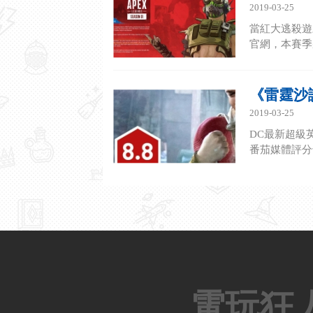
2019-03-25
當紅大逃殺遊
官網，本賽季
《雷霆沙讚
2019-03-25
DC最新超級
番茄媒體評分
電玩狂