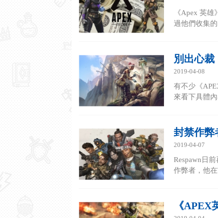
《Apex 
過他們收集的
別出心裁
2019-04-08
有不少《AP
來看下具體內
封禁作弊
2019-04-07
Respaw
作弊者，他在嘗
《APEX