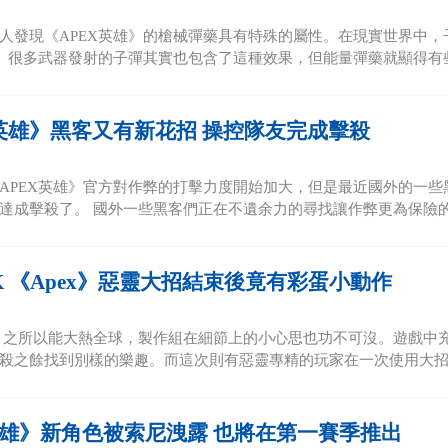
人發現《APEX英雄》的槍械彈藥具有特殊的屬性。在現實世界中
雄》很多武器發射的子彈其實也包含了這種效果，但能量彈藥就顯得有些
X英雄》黑客又有新花招 操控隊友完成擊殺
APEX英雄》官方對作弊的打擊力度開始加大，但是最近國外的一
達成擊殺了。 國外一些黑客們正在不遺余力的尋找讓作弊更為保險的方式
K 《Apex》惡靈大招結束後竟有彩蛋小動作
雄》之所以能大熱全球，製作組在細節上的小心思也功不可沒。遊戲中
殺之餘找到別樣的樂趣。而這次則有惡靈專精的玩家在一次使用大招進
x英雄》新角色被索尼洩露 也將在第一賽季推出