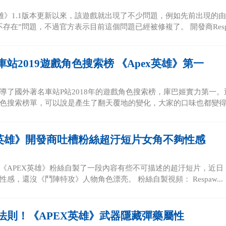
英雄》1.1版本更新以來，該遊戲就出現了不少問題，例如先前出現的
存在”問題，不過官方表示目前這個問題已經被修複了。 開發商Respaw
站2019遊戲角色搜索榜 《Apex英雄》第一
導了國外著名車站P站2018年的遊戲角色搜索榜，庫巴姬實力第一。近日
色搜索榜單，可以說是產生了翻天覆地的變化，大家的口味也都變得不
X英雄》開發商吐槽粉絲超汙短片女角不夠性感
《APEX英雄》粉絲自製了一段內容有些不可描述的超汙短片，近日《A
感，還沒《鬥陣特攻》人物角色漂亮。 粉絲自製視頻： Respaw...
法則！《APEX英雄》武器隱藏彈藥屬性