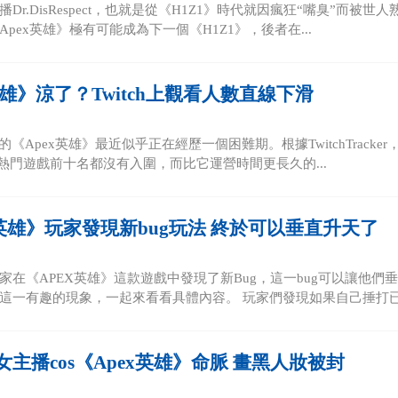
Dr.DisRespect，也就是從《H1Z1》時代就因瘋狂“嘴臭”而被世
pex英雄》極有可能成為下一個《H1Z1》，後者在...
英雄》涼了？Twitch上觀看人數直線下滑
的《Apex英雄》最近似乎正在經歷一個困難期。根據TwitchTrack
ch熱門遊戲前十名都沒有入圍，而比它運營時間更長久的...
X英雄》玩家發現新bug玩法 終於可以垂直升天了
家在《APEX英雄》這款遊戲中發現了新Bug，這一bug可以讓他
這一有趣的現象，一起來看看具體內容。 玩家們發現如果自己捶打已經
主播cos《Apex英雄》命脈 畫黑人妝被封