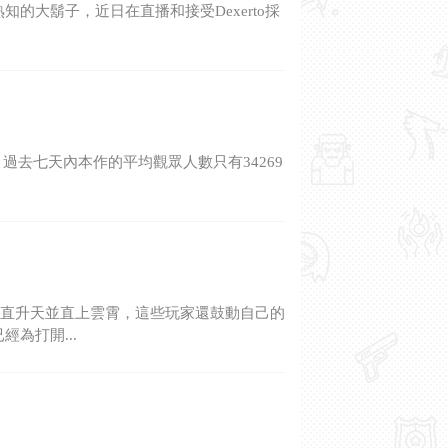
人熟知的大鬍子，近日在直播和接受Dexerto採
er，過去七天內本作的平均觀眾人數只有34269
們垂直升天並直上雲霄，這些玩家還鼓動自己的
為打開...