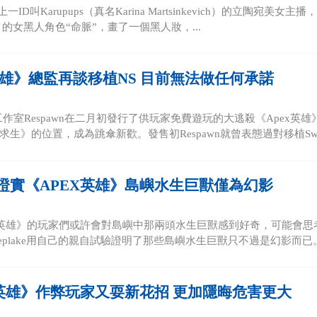
h上一ID叫Karupups（真名Karina Martsinkevich）的立陶宛
》的女黑人角色“命脈”，畫了一個黑人妝，...
x英雄》總監再談移植NS 目前無法做任何承諾
工作室Respawn在二月初發行了供玩家免費遊玩的大逃殺《Apex
生》的位置，成為跳傘新歡。發售初Respawn就曾表態過對移植Sw.
證實《APEX英雄》島嶼水生巨獸僅為幻影
X英雄》的玩家們或許會對島嶼中那兩頭水生巨獸感到好奇，可能會
eplake用自己的親自試驗證明了那些島嶼水生巨獸只不過是幻影而已。 
X英雄》作弊玩家又耍新花招 更加隱晦危害更大