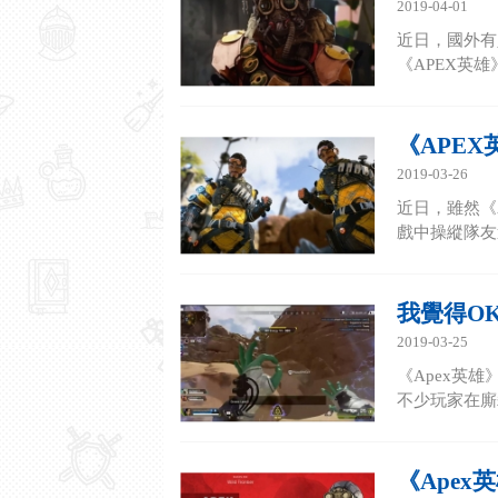
2019-04-01
近日，國外有
《APEX英
《APE
2019-03-26
近日，雖然《
戲中操縱隊友
我覺得O
2019-03-25
《Apex英
不少玩家在廝
《Ape