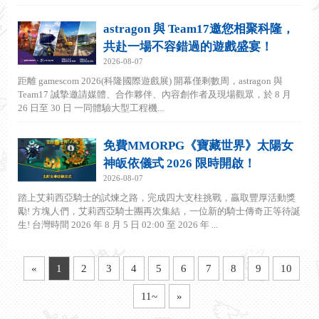
astragon 與 Team17邀您相聚科隆，
共赴一場不容錯過的遊戲盛宴！
2026-08-07
距離 gamescom 2026(科隆國際遊戲展) 開幕僅剩數周，astragon 與
Team17 誠摯邀請媒體、合作夥伴、內容創作者及現場觀眾，於 8 月
26 日至 30 日 一同體驗大型工程機...
免費MMORPG《寶藏世界》太陽女
神皈依儀式 2026 限時開啟！
2026-08-07
踏上艾莉西亞騎士的試煉之路，完成四大支柱挑戰，贏取豐厚活動獎
勵! 方塊人們，艾莉西亞騎士團再次集結，一位新的騎士傳奇正等待誕
生! 台灣時間 2026 年 8 月 5 日 02:00 至 2026 年 ...
«
1
2
3
4
5
6
7
8
9
10
11~
»