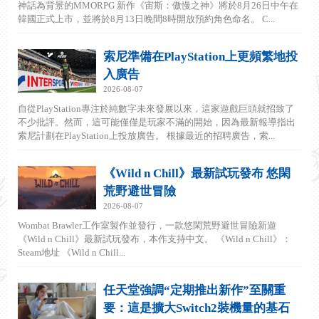
神話為背景的MMORPG 新作《宙斯：傲慢之神》將於8月26日中午在
韓國正式上市，並將於8月13日晚間8時開放預約角色命名。 C...
索尼準備在PlayStation上更頻繁地投
入廣告
2026-08-07
自從PlayStation專注於純數字未來發展以來，這家遊戲巨頭就招致了
不少批評。然而，這可能僅僅是玩家不滿的開始，因為最新報導指出
索尼計劃在PlayStation上投放廣告。 根據最近的招聘廣告，索...
《Wild n Chill》最新試玩發布 悠閑
荒野避世冒險
2026-08-07
Wombat Brawler工作室製作並發行，一款悠閑荒野避世冒險新遊
《Wild n Chill》最新試玩發布，本作支持中文。 《Wild n Chill》：
Steam地址 《Wild n Chill...
任天堂強調“定期推出新作”至關重
要：這是擴大Switch2裝機量的基石