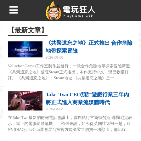
【最新文章】
《共聚遺忘之地》正式推出 合作危險
地帶探索冒險
2026-08-08
Vellichor Games工作室製作並發行，一款合作危險地帶探索冒險新遊
《共聚遺忘之地》登陸Steam正式推出，本作支持中文，現已收獲好
評。 《共聚遺忘之地》：Steam地址 《共聚遺忘之地》是一...
Take-Two CEO預計遊戲行業三年內
將正式進入商業流媒體時代
2026-08-08
在Take-Two最新的財報電話會議上，首席執行官斯特勞斯·澤爾尼克表
示，當下的電腦硬體危機——誇張來說，如今從英國往返飛一趟，到
NVIDIAQuakeCon展會展台按官方建議零售價買一塊顯卡，都比線...