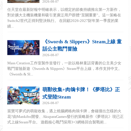
2026-08-07
任天堂在最新財報中明確表示，以穩定的節奏持續推出第一方新作，
對於擴大主機裝機量和吸引更廣泛用戶群體“至關重要”。這一策略在
Switch2世代正得到堅決執行。 在回顧2026-2027財年第一季度的業
績...
《Swords & Slippers》Steam上線 童
話公主戰鬥冒險
2026-08-07
Mass Creation工作室製作並發行，一款以格林童話背書的公主美少女
戰鬥冒險新遊《Swords & Slippers》Steam平台上線，本作支持中文。
《Swords & Sl...
萌獸收集+肉鴿卡牌！《夢塔比》正
式登陸Steam
2026-08-07
當寶可夢式的萌寵收集，遇上燒腦網格肉鴿卡牌，會碰撞出怎樣的火
花?由Mankibo開發、AkuparaGames發行的策略新作《夢塔比》現已正
式上線Steam平台。 遊戲核心戰鬥採用3×3網格回合製戰術...