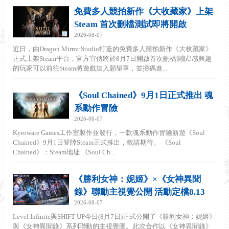
免費多人競拍新作《大收藏家》上架
Steam 首次刪檔測試即將開啟
2026-08-07
近日，由Dragon Mirror Studio打造的免費多人競拍新作《大收藏家》
正式上架Steam平台，官方宣傳將於8月7日開啟首次刪檔測試!感興趣
的玩家可以前往Steam將遊戲加入願望單，並掃碼進...
《Soul Chained》9月1日正式推出 魂
系動作冒險
2026-08-07
Kyroware Games工作室製作並發行，一款魂系動作冒險新遊《Soul
Chained》9月1日登陸Steam正式推出，敬請期待。 《Soul
Chained》：Steam地址 《Soul Ch...
《勝利女神：妮姬》×《女神異聞
錄》聯動主視覺公開 活動定檔8.13
2026-08-07
Level Infinite與SHIFT UP今日(8月7日)正式公開了《勝利女神：妮姬》
與《女神異聞錄》系列聯動的主視覺圖。此次合作以《女神異聞錄》