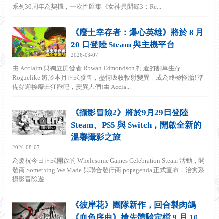
系列30周年為契機，一次性匯集《女神異聞錄3：Re...
《廢土幸存者：爆心英雄》將於 8 月
20 日登陸 Steam 與主機平台
2026-08-07
由 Acclaim 與獨立開發者 Rowan Edmondson 打造的割草生存
Roguelike 將於本月正式發售，盡情吸收輻射變異，成為終極怪胎! 準
備好迎接廢土狂歡吧，變異人們!由 Accla...
《攝影冒險2》將於9月29日登陸
Steam、PS5 與 Switch，開啟全新的
溫馨攝影之旅
2026-08-07
為慶祝今日正式開啟的 Wholesome Games Celebration Steam 活動，開
發商 Something We Made 與聯合發行商 popagenda 正式宣布，治愈系
攝影冒險遊...
《彼岸花》團隊新作，回合製肉鴿
《血色序曲》搶先體驗定檔 9 月 10