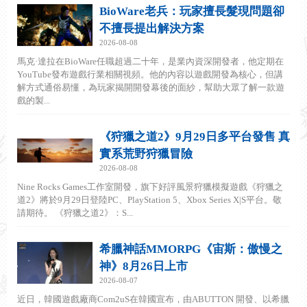
BioWare老兵：玩家擅長髮現問題卻
不擅長提出解決方案
2026-08-08
馬克·達拉在BioWare任職超過二十年，是業內資深開發者，他定期在
YouTube發布遊戲行業相關視頻。他的內容以遊戲開發為核心，但講
解方式通俗易懂，為玩家揭開開發幕後的面紗，幫助大眾了解一款遊
戲的製...
《狩獵之道2》9月29日多平台發售 真
實系荒野狩獵冒險
2026-08-08
Nine Rocks Games工作室開發，旗下好評風景狩獵模擬遊戲《狩獵之
道2》將於9月29日登陸PC、PlayStation 5、Xbox Series X|S平台。敬
請期待。 《狩獵之道2》：S...
希臘神話MMORPG《宙斯：傲慢之
神》8月26日上市
2026-08-07
近日，韓國遊戲廠商Com2uS在韓國宣布，由ABUTTON 開發、以希臘