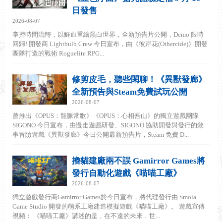
日發售
2026-08-07
掌控時間流轉，以鮮血重繪黑白世界，全新預告片公開，Demo 限時
回歸! 開發商 Lightbulb Crew 今日宣布，由《彼岸花(Othercide)》開發
團隊打造的戰術 Roguelite RPG...
修剪皮毛，聽些閑聊！《異獸發廊》
全新預告與Steam免費試玩公開
2026-08-07
曾推出《OPUS：龍脈常歌》《OPUS：心相吾山》的獨立遊戲團隊
SIGONO 今日宣布，由慢走遊戲研發、SIGONO 協助開發與發行的敘
事冒險遊戲《異獸發廊》今日公開最新預告片，Steam 免費 D...
擼貓建廠兩不誤 Gamirror Games將
發行自動化遊戲《喵喵工廠》
2026-08-07
獨立遊戲發行商Gamirror Games於今日宣布，將代理發行由 Smola
Game Studio 開發的萌系工廠建造模擬遊戲《喵喵工廠》。 遊戲宣傳
視頻： 《喵喵工廠》講述的是，在不遠的未來，世...