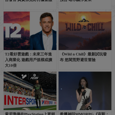
T2看好雲遊戲：未來三年進
《Wild n Chill》最新試玩發
入商業化 遊戲用戶規模或擴
布 悠閑荒野避世冒險
大10倍
索尼準備在PlayStation上更頻
希臘神話MMORPG《宙斯：