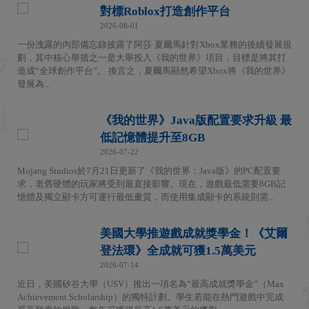
對標Roblox打造創作平台
2026-08-01
一份洩露的內部備忘錄披露了阿莎·夏爾馬針對Xbox業務的後續發展規
劃，其中核心舉措之一是大舉投入《我的世界》項目，目標是將其打
造成“全球創作平台”。 換言之，夏爾馬顯然希望Xbox將《我的世界》
發展為...
《我的世界》Java版配置要求升級 最
低記憶體提升至8GB
2026-07-22
Mojang Studios於7月21日更新了《我的世界：Java版》的PC配置要
求，老舊硬體的玩家將受到最直接影響。現在，遊戲最低需要8GB記
憶體及獨立顯卡方可運行最低畫質，而使用集成顯卡的系統則需...
美國大學推遊戲成就獎學金！《艾爾
登法環》全成就可獲1.5萬美元
2026-07-14
近日，美國矽谷大學（USV）推出一項名為“最高成就獎學金”（Max
Achievement Scholarship）的獨特計劃。學生若能在熱門遊戲中完成