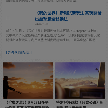
最高難度的挑戰，每年可獲得最高1.5萬美元的獎勵...
《我的世界》新測試新玩法 高玩開發
出坐墊超速移動法
2026-07-10
就在7月7日，《我的世界》最新熱修測試更新26.3 Snapshot 3上線，
其中帶來了玩家期待已久的速坐道具“坐墊”，沒想到這麽快就有玩家
開發出來新玩法，利用坐墊機制實現超速移動。 ·因為坐墊在即將...
[更多相關新聞]
《狩獵之道2》9月29日多平
特別好評遊戲《96號公路》新
台發售 真實系荒野狩獵冒險
預告 暗示續作要來