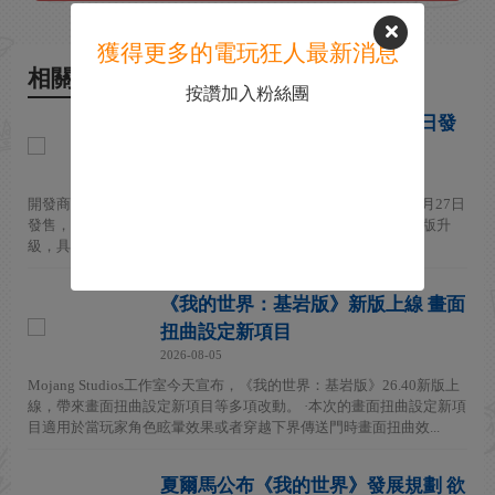
獲得更多的電玩狂人最新消息
相關新聞
按讚加入粉絲團
《我的世界》Switch 2版10月27日發
售
2026-08-06
開發商Mojang Studios宣布，《我的世界》Switch 2版本將於10月27日
發售，登陸Switch 2。Switch版《我的世界》玩家將可通過數字版升
級，具體細節稍後公布。 Switch ...
《我的世界：基岩版》新版上線 畫面
扭曲設定新項目
2026-08-05
Mojang Studios工作室今天宣布，《我的世界：基岩版》26.40新版上
線，帶來畫面扭曲設定新項目等多項改動。 ·本次的畫面扭曲設定新項
目適用於當玩家角色眩暈效果或者穿越下界傳送門時畫面扭曲效...
夏爾馬公布《我的世界》發展規劃 欲