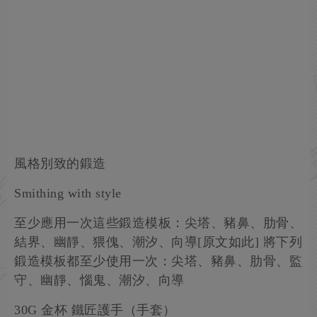
風格別致的鍛造
Smithing with style
至少應用一次這些鍛造模板：尖塔、豬鼻、肋骨、
結界、幽靜、猥傀、潮汐、向導[原文如此] 將下列
鍛造模板都至少使用一次：尖塔、豬鼻、肋骨、監
守、幽靜、惱鬼、潮汐、向導
30G 金杯 鐵匠護手（手套）