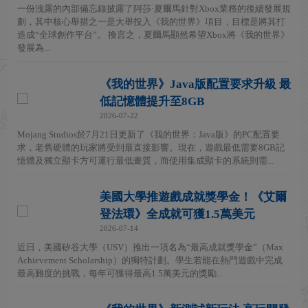
一份洩露的內部備忘錄披露了阿莎·夏爾馬針對Xbox業務的後續發展規
劃，其中核心舉措之一是大舉投入《我的世界》項目，目標是將其打
造成“全球創作平台”。 換言之，夏爾馬顯然希望Xbox將《我的世界》
發展為...
《我的世界》Java版配置要求升級 最
低記憶體提升至8GB
2026-07-22
Mojang Studios於7月21日更新了《我的世界：Java版》的PC配置要
求，老舊硬體的玩家將受到最直接影響。現在，遊戲最低需要8GB記
憶體及獨立顯卡方可運行最低畫質，而使用集成顯卡的系統則需...
美國大學推遊戲成就獎學金！《艾爾
登法環》全成就可獲1.5萬美元
2026-07-14
近日，美國矽谷大學（USV）推出一項名為“最高成就獎學金”（Max
Achievement Scholarship）的獨特計劃。學生若能在熱門遊戲中完成
最高難度的挑戰，每年可獲得最高1.5萬美元的獎勵...