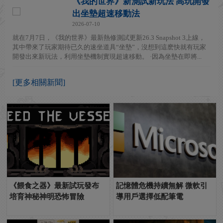
《我的世界》新測試新玩法 高玩開發
出坐墊超速移動法
2026-07-10
就在7月7日，《我的世界》最新熱修測試更新26.3 Snapshot 3上線，
其中帶來了玩家期待已久的速坐道具“坐墊”，沒想到這麽快就有玩家
開發出來新玩法，利用坐墊機制實現超速移動。 ·因為坐墊在即將...
[更多相關新聞]
《餵食之器》最新試玩發布
記憶體危機持續無解 微軟引
培育神秘神明恐怖冒險
導用戶選擇低配筆電