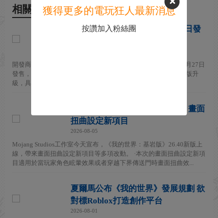
相關新聞
獲得更多的電玩狂人最新消息
按讚加入粉絲團
《我的世界》Switch 2版10月27日發
售
2026-08-06
開發商Mojang Studios宣布，《我的世界》Switch 2版本將於10月27日
發售，登陸Switch 2。Switch版《我的世界》玩家將可通過數字版升
級，具體細節稍後公布。 Switch ...
《我的世界：基岩版》新版上線 畫面
扭曲設定新項目
2026-08-05
Mojang Studios工作室今天宣布，《我的世界：基岩版》26.40新版上
線，帶來畫面扭曲設定新項目等多項改動。 ·本次的畫面扭曲設定新項
目適用於當玩家角色眩暈效果或者穿越下界傳送門時畫面扭曲效...
夏爾馬公布《我的世界》發展規劃 欲
對標Roblox打造創作平台
2026-08-01