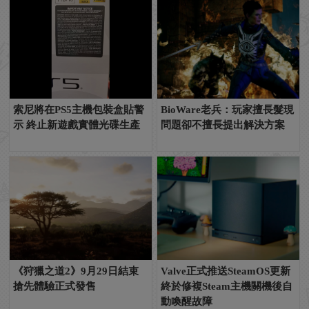
索尼將在PS5主機包裝盒貼警
BioWare老兵：玩家擅長髮現
示 終止新遊戲實體光碟生產
問題卻不擅長提出解決方案
《狩獵之道2》9月29日結束
Valve正式推送SteamOS更新
搶先體驗正式發售
終於修複Steam主機關機後自
動喚醒故障