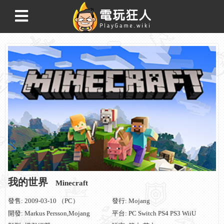
我的世界
Minecraft
發售: 2009-03-10 （PC）
發行: Mojang
開發: Markus Persson,Mojang
平台: PC Switch PS4 PS3 WiiU