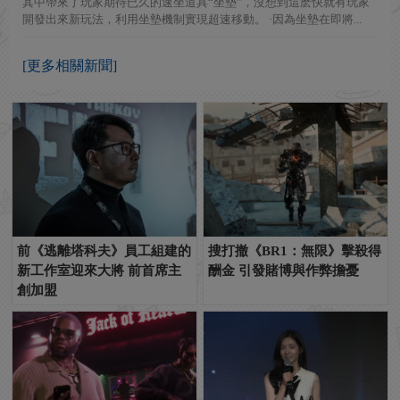
其中帶來了玩家期待已久的速坐道具“坐墊”，沒想到這麽快就有玩家
開發出來新玩法，利用坐墊機制實現超速移動。 ·因為坐墊在即將...
[更多相關新聞]
前《逃離塔科夫》員工組建的
搜打撤《BR1：無限》擊殺得
新工作室迎來大將 前首席主
酬金 引發賭博與作弊擔憂
創加盟