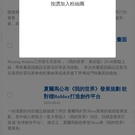
按讚加入粉絲團
2026-08-06
開發商Mojang Studios宣布，《我的世界》Switch 2版本將於10月27日
發售，登陸Switch 2。Switch版《我的世界》玩家將可通過數字版升
級，具體細節稍後公布。 Switch ...
《我的世界：基岩版》新版上線 畫面
扭曲設定新項目
2026-08-05
Mojang Studios工作室今天宣布，《我的世界：基岩版》26.40新版上
線，帶來畫面扭曲設定新項目等多項改動。 ·本次的畫面扭曲設定新項
目適用於當玩家角色眩暈效果或者穿越下界傳送門時畫面扭曲效...
夏爾馬公布《我的世界》發展規劃 欲
對標Roblox打造創作平台
2026-08-01
一份洩露的內部備忘錄披露了阿莎·夏爾馬針對Xbox業務的後續發展規
劃，其中核心舉措之一是大舉投入《我的世界》項目，目標是將其打
造成“全球創作平台”。 換言之，夏爾馬顯然希望Xbox將《我的世界》
發展為...