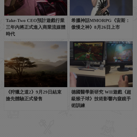
Take-Two CEO預計遊戲行業
希臘神話MMORPG《宙斯：
三年內將正式進入商業流媒體
傲慢之神》8月26日上市
時代
《狩獵之道2》9月29日結束
德國醫學新研究 WII遊戲《超
搶先體驗正式發售
級猴子球》技術影響內窺鏡手
術訓練