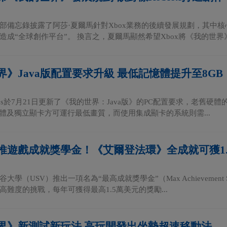
部備忘錄披露了阿莎·夏爾馬針對Xbox業務的後續發展規劃，其中
造成“全球創作平台”。 換言之，夏爾馬顯然希望Xbox將《我的世界》
界》Java版配置要求升級 最低記憶體提升至8GB
Studios於7月21日更新了《我的世界：Java版》的PC配置要求，
憶體及獨立顯卡方可運行最低畫質，而使用集成顯卡的系統則需...
推遊戲成就獎學金！《艾爾登法環》全成就可獲1.
大學（USV）推出一項名為“最高成就獎學金”（Max Achievement 
高難度的挑戰，每年可獲得最高1.5萬美元的獎勵...
界》新測試新玩法 高玩開發出坐墊超速移動法