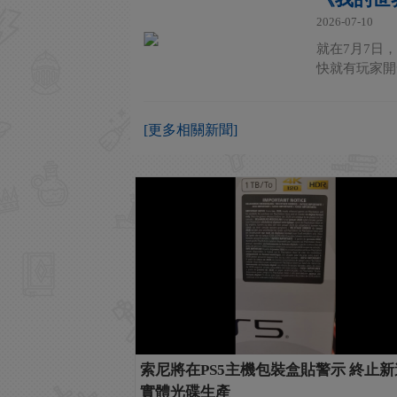
2026-07-10
就在7月7日，
快就有玩家開
[更多相關新聞]
索尼將在PS5主機包裝盒貼警示 終止
實體光碟生產