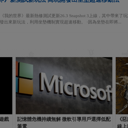
《我的世界》最新熱修測試更新26.3 Snapshot 3上線，其中帶
發出來新玩法，利用坐墊機制實現超速移動。 ·因為坐墊在即將...
新遊戲
記憶體危機持續無解 微軟引導用戶選擇低配
《惡
筆電
線上