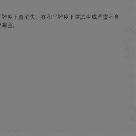
平難度下會消失。在和平難度下嘗試生成凋靈不會
成凋靈。