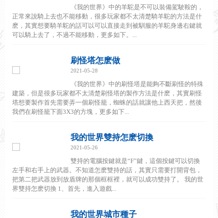
《我的世界》中的羊駝是不可以裝備駕駛鞍的，
正常來說騎上去也不能移動，很多玩家都不太清楚騎羊駝的方法是什
麽，其實想要騎羊駝的話可以可以直接走到被馴服的羊駝身邊右鍵就
可以騎上去了，不過不能移動，更多如下。...
刷怪塔怎麽做
2021-05-28
《我的世界》中的刷怪塔是能夠不斷刷怪的特殊
建築，但是很多玩家都不太清楚刷怪塔的製作方法是什麽，其實刷怪
塔想要製作首先需要弄一個刷怪籠，蜘蛛的話就讓他上西天把，然後
我們在刷怪籠下面3X3的方塊，更多如下...
我的世界雙持怎麽切換
2021-05-26
雙持的電腦按鍵就是“F”鍵，這個按鍵可以切換
左手和右手上的武器。不知道怎麽雙持的話，其實只需要打開背包，
把第二把武器放到放盾牌的那個框框裡，就可以成功雙持了。 我的世
界雙持怎麽切換 1、首先，進入遊戲...
我的世界城市種子