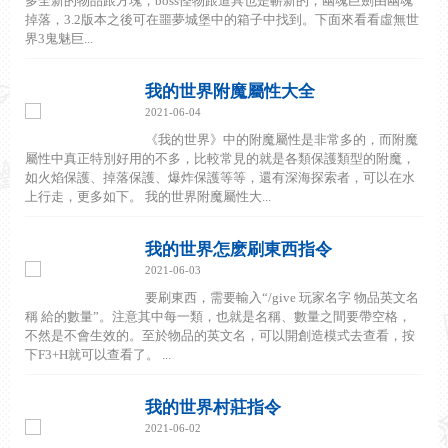
多全新的物品跟方塊，boss怪物跟道具也是嶄新的，幽魂巨劍由幽魂
掉落，3.2版本之後可在噩夢城堡中的箱子中找到。下面來看看虛無世
界3鬼魅巨...
我的世界附魔屬性大全
2021-06-04
《我的世界》中的附魔屬性是非常多的，而附魔
屬性中真正特別好用的不多，比較常見的就是各類保護類型的附魔，
如火焰保護、掉落保護、爆炸保護等等，還有深海探索者，可以在水
上行走，更多如下。 我的世界附魔屬性大...
我的世界怎麽刷東西指令
2021-06-03
要刷東西，需要輸入“/give 玩家名字 物品英文名
稱 給的數量”。注意其中每一類，也就是名稱、數量之間要帶空格，
不然是不會生效的。至於物品的英文名，可以開創造模式去查看，按
下F3+H就可以查看了。 ...
我的世界村莊指令
2021-06-02