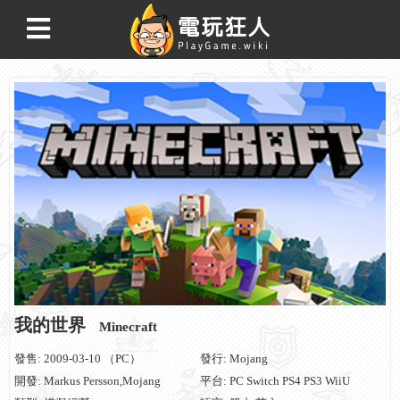
我的世界
Minecraft
發售: 2009-03-10 （PC）
發行: Mojang
開發: Markus Persson,Mojang
平台: PC Switch PS4 PS3 WiiU