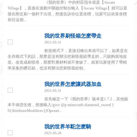
《我的世界》中的村莊指令就是【/locate
Village】，直接在遊戲中開啟控制台輸入【/locate Village】就可以直
接在附近刷一個村子出現，然後告訴你位置坐標，玩家可以依靠坐標
前往這個...
我的世界刷怪箱怎麽帶走
2021-05-31
創造模式下，直接召喚出來就可以了，如果是在
生存模式下的話，那麽是沒有辦法把刷怪籠給帶走的，只能夠就地改
造。改造成刷怪塔，那麽對應材料就不會缺了。就算玩家使用了帶精
準采集的鑽石鎬，也沒有辦法把刷怪籠給刨...
我的世界怎麽讓武器加血
2021-05-31
首先確定一下《我的世界》版本是1.7.2，其他版
本不保證生效，然後輸入/give @p minecraft:diamond_sword 1
0{AttributeModifiers:[{Operati...
我的世界羊駝怎麽騎
2021-05-28