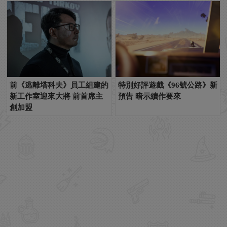
前《逃離塔科夫》員工組建的
特別好評遊戲《96號公路》新
新工作室迎來大將 前首席主
預告 暗示續作要來
創加盟