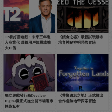
T2看好雲遊戲：未來三年進
《餵食之器》最新試玩發布
入商業化 遊戲用戶規模或擴
培育神秘神明恐怖冒險
大10倍
獨立遊戲發行商Devolver
《共聚遺忘之地》正式推出
Digital擬正式從公開市場退市
合作危險地帶探索冒險
轉為私有