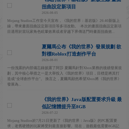
扭曲設定新項目
2026-08-05
Mojang Studios工作室今天宣布，《我的世界：基岩版》26.40新版上
線，帶來畫面扭曲設定新項目等多項改動。 ·本次的畫面扭曲設定新項
目適用於當玩家角色眩暈效果或者穿越下界傳送門時畫面扭曲效...
夏爾馬公布《我的世界》發展規劃 欲
對標Roblox打造創作平台
2026-08-01
一份洩露的內部備忘錄披露了阿莎·夏爾馬針對Xbox業務的後續發展規
劃，其中核心舉措之一是大舉投入《我的世界》項目，目標是將其打
造成“全球創作平台”。 換言之，夏爾馬顯然希望Xbox將《我的世界》
發展為...
《我的世界》Java版配置要求升級 最
低記憶體提升至8GB
2026-07-22
Mojang Studios於7月21日更新了《我的世界：Java版》的PC配置要
求，老舊硬體的玩家將受到最直接影響。現在，遊戲最低需要8GB記