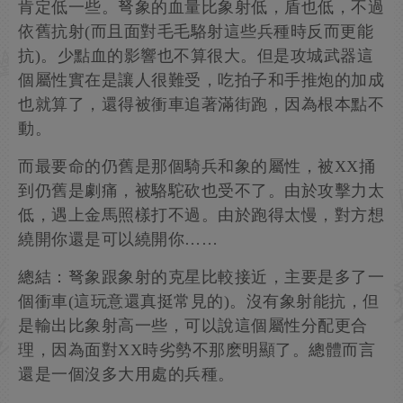
肯定低一些。弩象的血量比象射低，盾也低，不過
依舊抗射(而且面對毛毛駱射這些兵種時反而更能
抗)。少點血的影響也不算很大。但是攻城武器這
個屬性實在是讓人很難受，吃拍子和手推炮的加成
也就算了，還得被衝車追著滿街跑，因為根本點不
動。
而最要命的仍舊是那個騎兵和象的屬性，被XX捅
到仍舊是劇痛，被駱駝砍也受不了。由於攻擊力太
低，遇上金馬照樣打不過。由於跑得太慢，對方想
繞開你還是可以繞開你……
總結：弩象跟象射的克星比較接近，主要是多了一
個衝車(這玩意還真挺常見的)。沒有象射能抗，但
是輸出比象射高一些，可以說這個屬性分配更合
理，因為面對XX時劣勢不那麽明顯了。總體而言
還是一個沒多大用處的兵種。