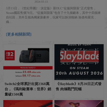
2024-03-15
3月15日，《世紀帝國2：決定版》新DLC“征服與隕落”正式發售，
Steam國區售價78元。“征服與隕落”包含了十九個劇本，其中十四個來
自社區，另外五個為獨家新劇本，玩家可以扮演格納·洛德布羅克 、
織...
[更多相關新聞]
Switch2全球累計出貨2368萬
《Slayblade》8月20日正式發
台，《瑪利歐賽車：世界》銷
售 肉鴿戰鬥陀螺
量破1500萬