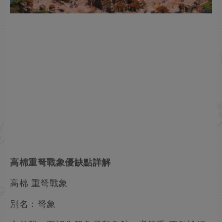
高棉重弩戰象優缺點詳解
高棉 重弩戰象
別名：弩象