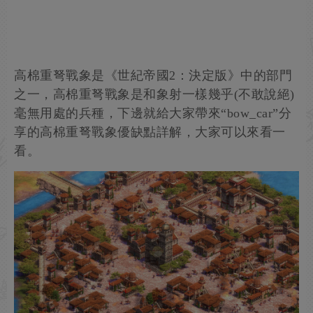
高棉重弩戰象是《世紀帝國2：決定版》中的部門
之一，高棉重弩戰象是和象射一樣幾乎(不敢說絕)
毫無用處的兵種，下邊就給大家帶來“bow_car”分
享的高棉重弩戰象優缺點詳解，大家可以來看一
看。