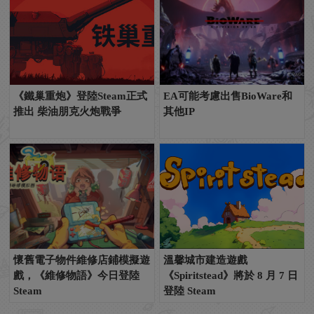
《鐵巢重炮》登陸Steam正式
EA可能考慮出售BioWare和
推出 柴油朋克火炮戰爭
其他IP
懷舊電子物件維修店鋪模擬遊
溫馨城市建造遊戲
戲，《維修物語》今日登陸
《Spiritstead》將於 8 月 7 日
Steam
登陸 Steam