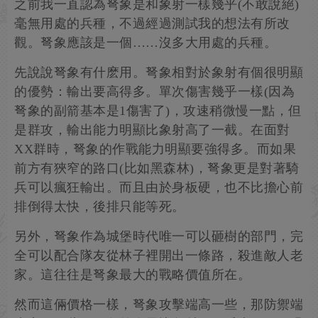
之前我一直認為弩象是和象射一樣幾乎(不敢說絕)
毫無用處的兵種，不過經過測試我的想法有所改
觀。弩象應該是一個……沒多大用處的兵種。
先說說弩象有什麽用。弩象相對於象射有個很明顯
的優勢：輸出要高得多。單次傷害幾乎一樣(因為
弩象的副箭基本是1傷害了)，攻速稍微慢一點，但
是群攻，輸出能力明顯比象射高了一截。在面對
XX群時，弩象的作戰能力明顯要強得多。而如果
前方有狹窄的路口(比如黑森林)，弩象更是對著騎
兵可以瘋狂輸出。而且由於身板硬，也不比擔心前
排倒得太快，後排只能等死。
另外，弩象作為城堡時代唯一可以砸樹的部門，完
全可以配合隊友從林子裡開出一條路，殺進敵人老
家。這往往是弩象最大的戰略價值所在。
然而這倆價格一樣，弩象攻擊端高一些，那防禦端