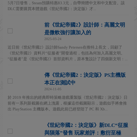
5月7日發售，Steam預購特惠83.3元，自帶簡體中文和中文配音。該
DLC需要購買本體遊戲《世紀帝國2：決定版》才...
前《世紀帝國2》設計師：高麗文明
是微軟強行讓加入的
2025-03-24
近日前《世紀帝國2》設計師Sandy Petersen在推特上長文，回顧了
《世紀帝國2》資料片“征服者”開發過程，包括為何加入高麗文明。
“征服者”是《世紀帝國2》首部資料片，原本隻設計了四個新文明：...
傳《世紀帝國2：決定版》PS主機版
本正在測試中
2024-11-05
於 2019 年推出的經典即時策略遊戲重製版《世紀帝國2：決定版》日
前有一系列新截圖在網上洩露，根據這些截圖顯示，遊戲似乎將會推
出 PlayStation 主機版本。遊戲此前已經登陸了 PC 和 Xb...
《世紀帝國2：決定版》新DLC“征服
與隕落”發售 玩家差評：敷衍至極