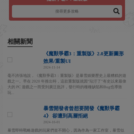
相關新聞
《魔獸爭霸3：重製版》2.0更新圖形
效果/重製UI
2024-11-14
毫不誇張地說，《魔獸爭霸3：重製版》是暴雪娛樂歷史上最糟糕的遊
戲之一。早在 2020 年推出時，這款重製版就因“玷汙了”有史以來最偉
大的 PC 遊戲之一而受到廣泛批評，發行時的種種缺陷和Bug也導致
玩...
暴雪開發者曾想要開發《魔獸爭霸
4》 卻遭到高層拒絕
2024-10-01
暴雪即時戰略遊戲的玩家們並不開心，因為作為一家工作室，暴雪似