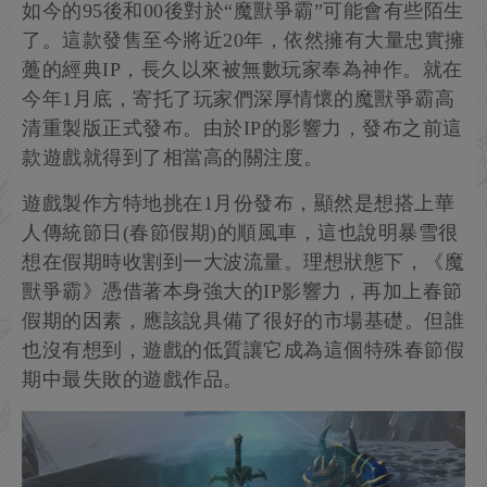
如今的95後和00後對於“魔獸爭霸”可能會有些陌生
了。這款發售至今將近20年，依然擁有大量忠實擁
躉的經典IP，長久以來被無數玩家奉為神作。就在
今年1月底，寄托了玩家們深厚情懷的魔獸爭霸高
清重製版正式發布。由於IP的影響力，發布之前這
款遊戲就得到了相當高的關注度。
遊戲製作方特地挑在1月份發布，顯然是想搭上華
人傳統節日(春節假期)的順風車，這也說明暴雪很
想在假期時收割到一大波流量。理想狀態下，《魔
獸爭霸》憑借著本身強大的IP影響力，再加上春節
假期的因素，應該說具備了很好的市場基礎。但誰
也沒有想到，遊戲的低質讓它成為這個特殊春節假
期中最失敗的遊戲作品。