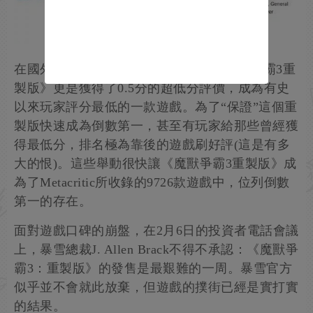
在國外著名評分網站Metacritic上，《魔獸爭霸3重
製版》更是獲得了0.5分的超低分評價，成為有史
以來玩家評分最低的一款遊戲。為了“保證”這個重
製版快速成為倒數第一，甚至有玩家給那些曾經獲
得最低分，排名極為靠後的遊戲刷好評(這是有多
大的恨)。這些舉動很快讓《魔獸爭霸3重製版》成
為了Metacritic所收錄的9726款遊戲中，位列倒數
第一的存在。
面對遊戲口碑的崩盤，在2月6日的投資者電話會議
上，暴雪總裁J. Allen Brack不得不承認：《魔獸爭
霸3：重製版》的發售是最艱難的一周。暴雪官方
似乎並不會就此放棄，但遊戲的撲街已經是實打實
的結果。