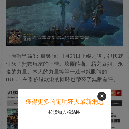
《魔獸爭霸3：重製版》1月29日上線之後，很快就
引來了無數玩家的吐槽。壞爾薩斯、霜之哀姐、永
傻的力量、木大的力量等等一連串辣眼睛的
BUG，在引發退款潮的同時也帶來了無數差評。
獲得更多的電玩狂人最新消息
按讚加入粉絲團