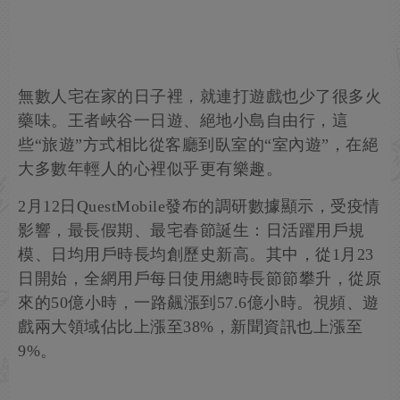
無數人宅在家的日子裡，就連打遊戲也少了很多火
藥味。王者峽谷一日遊、絕地小島自由行，這
些“旅遊”方式相比從客廳到臥室的“室內遊”，在絕
大多數年輕人的心裡似乎更有樂趣。
2月12日QuestMobile發布的調研數據顯示，受疫情
影響，最長假期、最宅春節誕生：日活躍用戶規
模、日均用戶時長均創歷史新高。其中，從1月23
日開始，全網用戶每日使用總時長節節攀升，從原
來的50億小時，一路飆漲到57.6億小時。視頻、遊
戲兩大領域佔比上漲至38%，新聞資訊也上漲至
9%。