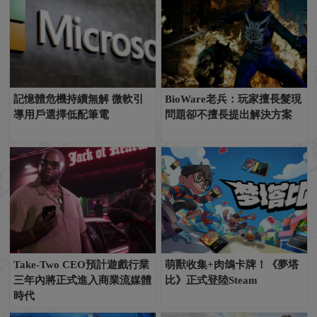
記憶體危機持續無解 微軟引
BioWare老兵：玩家擅長髮現
導用戶選擇低配筆電
問題卻不擅長提出解決方案
Take-Two CEO預計遊戲行業
萌獸收集+肉鴿卡牌！《夢塔
三年內將正式進入商業流媒體
比》正式登陸Steam
時代