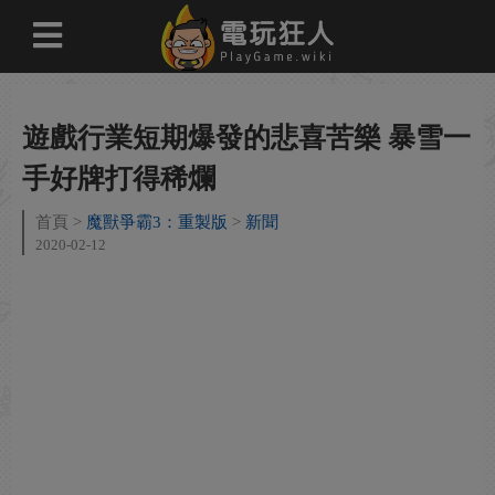
遊戲行業短期爆發的悲喜苦樂 暴雪一
手好牌打得稀爛
首頁
魔獸爭霸3：重製版
新聞
2020-02-12