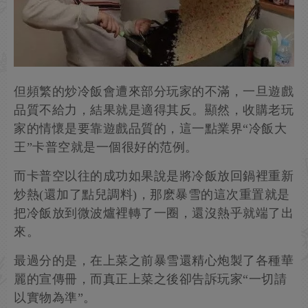
但頻繁的炒冷飯會遭來部分玩家的不滿，一旦遊戲
品質不給力，結果就是適得其反。顯然，收購老玩
家的情懷是要靠遊戲品質的，這一點業界“冷飯大
王”卡普空就是一個很好的范例。
而卡普空以往的成功如果說是將冷飯放回鍋裡重新
炒熱(還加了點兒調料)，那麽暴雪的這次重置就是
把冷飯放到微波爐裡轉了一圈，還沒熱乎就端了出
來。
最過分的是，在上菜之前暴雪還精心炮製了各種華
麗的宣傳冊，而真正上菜之後卻告訴玩家“一切請
以實物為準”。