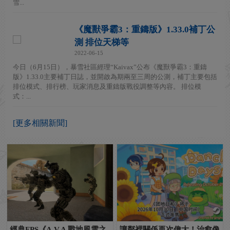
雪...
《魔獸爭霸3：重鑄版》1.33.0補丁公
測 排位天梯等
2022-06-15
今日（6月15日），暴雪社區經理“Kaivax”公布《魔獸爭霸3：重鑄
版》1.33.0主要補丁日誌，並開啟為期兩至三周的公測，補丁主要包括
排位模式、排行榜、玩家消息及重鑄版戰役調整等內容。 排位模
式：...
[更多相關新聞]
經典FPS《A.V.A 戰地風雲之
讓鄰裡關係再次偉大！治愈像