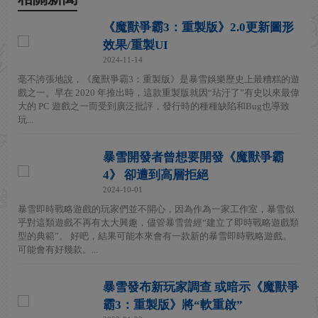
《魔獸爭霸3：重製版》2.0更新圖形
效果/重製UI
2024-11-14
毫不誇張地說，《魔獸爭霸3：重製版》是暴雪娛樂歷史上最糟糕的遊
戲之一。早在 2020 年推出時，這款重製版就因“玷汙了”有史以來最偉
大的 PC 遊戲之一而受到廣泛批評，發行時的種種缺陷和Bug也導致
玩...
暴雪開發者曾想要開發《魔獸爭霸
4》 卻遭到高層拒絕
2024-10-01
暴雪即時戰略遊戲的玩家們並不開心，因為作為一家工作室，暴雪似
乎對這類遊戲不再有太大興趣，儘管暴雪曾經“建立了即時戰略遊戲類
型的典範”。 好吧，結果可能本來會有一款新的暴雪即時戰略遊戲。
可能會有好幾款。...
暴雪發布新玩家調查 或暗示《魔獸爭
霸3：重製版》將“軟重啟”