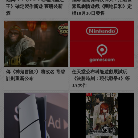
王》確定製作新遊 舊瓶裝新
素風劇情遊戲《團地日和》定
酒
檔10月30日發售
傳《神鬼冒險2》將改名 育碧
任天堂公布科隆遊戲展試玩
計劃重新公布
《決勝時刻：現代戰爭4》等
3A大作