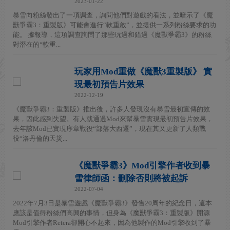
2023-01-22
暴雪向粉絲發出了一項調查，詢問他們對遊戲的看法，並暗示了《魔
獸爭霸3：重製版》可能會進行“軟重啟”，並提供一系列粉絲要求的功
能。 據報導，這項調查詢問了那些玩過和錯過《魔獸爭霸3》的粉絲
對潛在的“軟重...
玩家用Mod重做《魔獸3重製版》 實
現最初預告片效果
2022-12-19
《魔獸爭霸3：重製版》推出後，許多人發現沒有暴雪最初宣傳的效
果，因此感到失望。有人就通過Mod來幫暴雪實現最初預告片效果，
去年該Mod已實現序章戰役“部落大西遷”，現在其又更新了人類戰
役“洛丹倫的天災...
《魔獸爭霸3》Mod引擎作者收到暴
雪律師函：刪除否則將被起訴
2022-07-04
2022年7月3日是暴雪遊戲《魔獸爭霸3》發售20周年的紀念日，這本
應該是值得粉絲們高興的事情，但身為《魔獸爭霸3：重製版》開源
Mod引擎作者Retera卻開心不起來，因為他製作的Mod引擎收到了暴