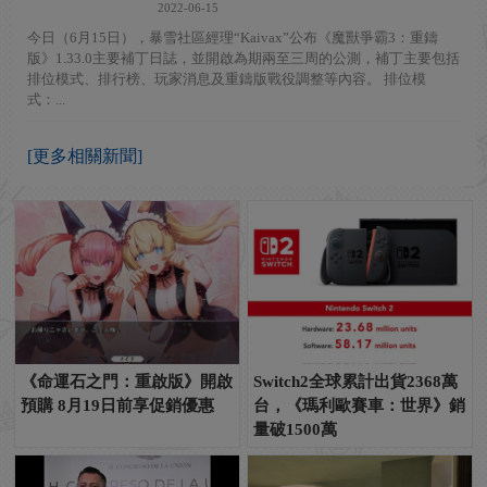
2022-06-15
今日（6月15日），暴雪社區經理“Kaivax”公布《魔獸爭霸3：重鑄
版》1.33.0主要補丁日誌，並開啟為期兩至三周的公測，補丁主要包括
排位模式、排行榜、玩家消息及重鑄版戰役調整等內容。 排位模
式：...
[更多相關新聞]
《命運石之門：重啟版》開啟
Switch2全球累計出貨2368萬
預購 8月19日前享促銷優惠
台，《瑪利歐賽車：世界》銷
量破1500萬