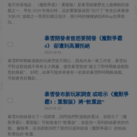
毫不誇張地說，《魔獸爭霸3：重製版》是暴雪娛樂歷史上最糟糕的遊
戲之一。早在 2020 年推出時，這款重製版就因“玷汙了”有史以來最偉
大的 PC 遊戲之一而受到廣泛批評，發行時的種種缺陷和Bug也導致
玩...
暴雪開發者曾想要開發《魔獸爭霸
4》 卻遭到高層拒絕
2024-10-01
暴雪即時戰略遊戲的玩家們並不開心，因為作為一家工作室，暴雪似
乎對這類遊戲不再有太大興趣，儘管暴雪曾經“建立了即時戰略遊戲類
型的典範”。 好吧，結果可能本來會有一款新的暴雪即時戰略遊戲。
可能會有好幾款。...
暴雪發布新玩家調查 或暗示《魔獸爭
霸3：重製版》將“軟重啟”
2023-01-22
暴雪向粉絲發出了一項調查，詢問他們對遊戲的看法，並暗示了《魔
獸爭霸3：重製版》可能會進行“軟重啟”，並提供一系列粉絲要求的功
能。 據報導，這項調查詢問了那些玩過和錯過《魔獸爭霸3》的粉絲
對潛在的“軟重...