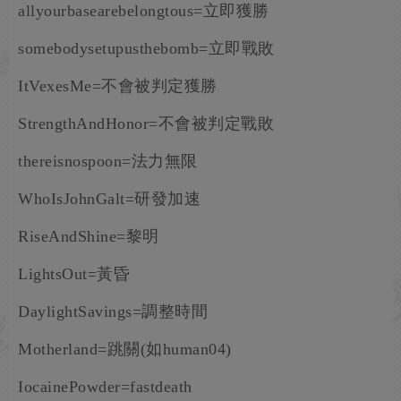
allyourbasearebelongtous=立即獲勝
somebodysetupusthebomb=立即戰敗
ItVexesMe=不會被判定獲勝
StrengthAndHonor=不會被判定戰敗
thereisnospoon=法力無限
WhoIsJohnGalt=研發加速
RiseAndShine=黎明
LightsOut=黃昏
DaylightSavings=調整時間
Motherland=跳關(如human04)
IocainePowder=fastdeath