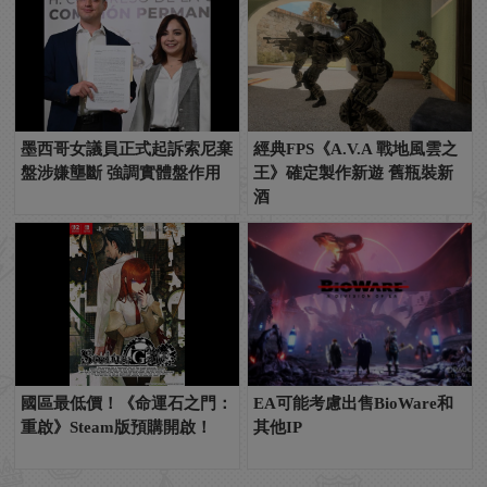
墨西哥女議員正式起訴索尼棄
經典FPS《A.V.A 戰地風雲之
盤涉嫌壟斷 強調實體盤作用
王》確定製作新遊 舊瓶裝新
酒
國區最低價！《命運石之門：
EA可能考慮出售BioWare和
重啟》Steam版預購開啟！
其他IP