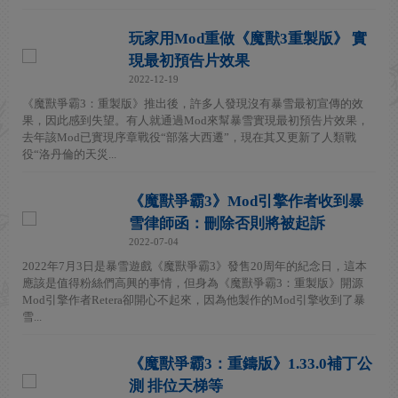
玩家用Mod重做《魔獸3重製版》 實
現最初預告片效果
2022-12-19
《魔獸爭霸3：重製版》推出後，許多人發現沒有暴雪最初宣傳的效
果，因此感到失望。有人就通過Mod來幫暴雪實現最初預告片效果，
去年該Mod已實現序章戰役“部落大西遷”，現在其又更新了人類戰
役“洛丹倫的天災...
《魔獸爭霸3》Mod引擎作者收到暴
雪律師函：刪除否則將被起訴
2022-07-04
2022年7月3日是暴雪遊戲《魔獸爭霸3》發售20周年的紀念日，這本
應該是值得粉絲們高興的事情，但身為《魔獸爭霸3：重製版》開源
Mod引擎作者Retera卻開心不起來，因為他製作的Mod引擎收到了暴
雪...
《魔獸爭霸3：重鑄版》1.33.0補丁公
測 排位天梯等