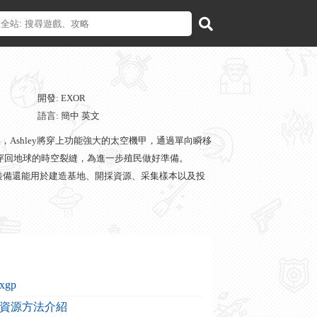
開發: EXOR
語言: 簡中 英文
鋒兵，Ashley將穿上功能強大的太空機甲，通過單向瞬移
打通穿回地球的時空裂縫，為進一步殖民做好準備。
其各類裝備還能用於建造基地、開採資源、采集樣本以及投
gp
資源方法介紹