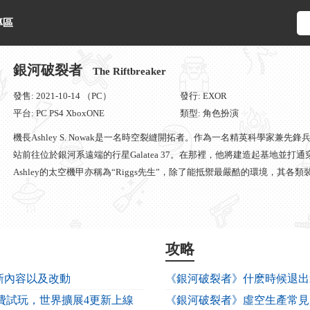
專區
銀河破裂者
The Riftbreaker
發售: 2021-10-14 （PC）
發行: EXOR
平台: PC PS4 XboxONE
類型: 角色扮演
機長Ashley S. Nowak是一名時空裂縫開拓者。作為一名精英科學家兼先
站前往位於銀河系遠端的行星Galatea 37。在那裡，他將建造起基地並
Ashley的太空機甲亦稱為“Riggs先生”，除了能抵禦最嚴酷的環境，
入戰鬥。Ashley也能穿著太空機甲穿孔時空裂縫，進行太空旅行。
攻略
新內容以及改動
《銀河破裂者》什麽時候退出x
免費試玩，世界擴展4更新上線
《銀河破裂者》虛空生產常見