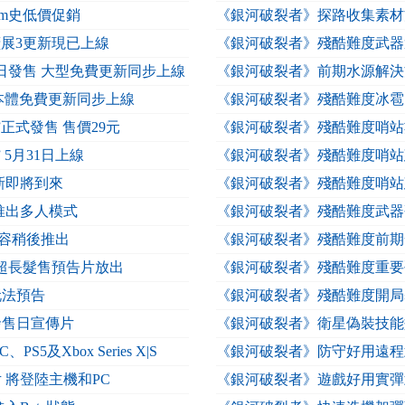
am史低價促銷
《銀河破裂者》探路收集素材
擴展3更新現已上線
《銀河破裂者》殘酷難度武器
2日發售 大型免費更新同步上線
《銀河破裂者》前期水源解決
 本體免費更新同步上線
《銀河破裂者》殘酷難度冰雹
正式發售 售價29元
《銀河破裂者》殘酷難度哨站
5月31日上線
《銀河破裂者》殘酷難度哨站
新即將到來
《銀河破裂者》殘酷難度哨站
推出多人模式
《銀河破裂者》殘酷難度武器
內容稍後推出
《銀河破裂者》殘酷難度前期
超超長髮售預告片放出
《銀河破裂者》殘酷難度重要
玩法預告
《銀河破裂者》殘酷難度開局
發售日宣傳片
《銀河破裂者》衛星偽裝技能
及Xbox Series X|S
《銀河破裂者》防守好用遠程
 將登陸主機和PC
《銀河破裂者》遊戲好用實彈