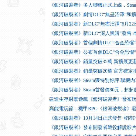
《銀河破裂者》多人聯機正式上線，Ste
《銀河破裂者》劇情DLC“無盡沼澤”和
《銀河破裂者》新DLC“無盡沼澤”6月2
《銀河破裂者》新DLC“深入黑暗”發售
《銀河破裂者》首個劇情DLC“合金恐懼”
《銀河破裂者》公布首個DLC“合金恐懼” 
《銀河破裂者》銷量突破35萬 新擴展更
《銀河破裂者》銷量突破20萬 官方確定
《銀河破裂者》Steam獲特別好評 聯機
《銀河破裂者》Steam首發價80元，超
建造生存射擊遊戲《銀河破裂者》發布
高能電玩節：機甲RPG《銀河破裂者》
《銀河破裂者》10月14日正式發售 登陸PC、PS5
《銀河破裂者》發布開發者戰役解說影片