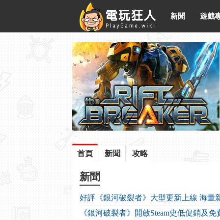
新聞
遊戲
首頁
新聞
攻略
新聞
好評《銀河破裂者》大型更新上線 海量
《銀河破裂者》開啟Steam史低促銷及