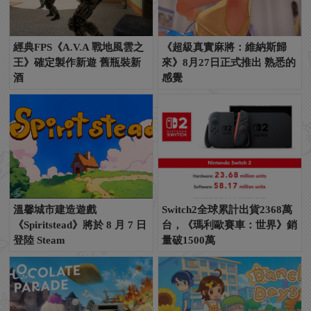
經典FPS《A.V.A 戰地風雲之
《超級真實麻將：維納斯歸
王》確定製作新遊 舊瓶裝新
來》8月27日正式推出 熟悉的
酒
感覺
溫馨城市建造遊戲
Switch2全球累計出貨2368萬
《Spiritstead》將於 8 月 7 日
台，《瑪利歐賽車：世界》銷
登陸 Steam
量破1500萬