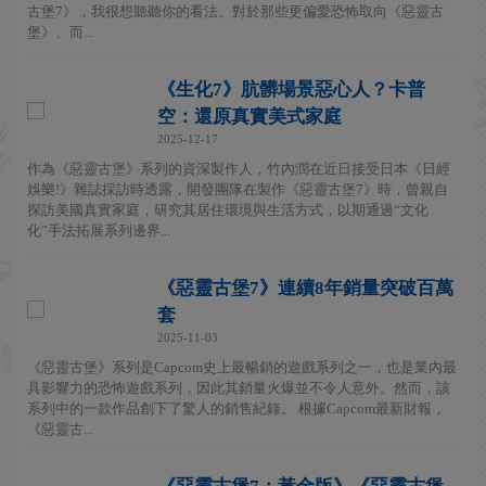
古堡7》，我很想聽聽你的看法。對於那些更偏愛恐怖取向《惡靈古
堡》、而...
《生化7》肮髒場景惡心人？卡普
空：還原真實美式家庭
2025-12-17
作為《惡靈古堡》系列的資深製作人，竹內潤在近日接受日本《日經
娛樂!》雜誌採訪時透露，開發團隊在製作《惡靈古堡7》時，曾親自
探訪美國真實家庭，研究其居住環境與生活方式，以期通過“文化
化”手法拓展系列邊界...
《惡靈古堡7》連續8年銷量突破百萬
套
2025-11-03
《惡靈古堡》系列是Capcom史上最暢銷的遊戲系列之一，也是業內最
具影響力的恐怖遊戲系列，因此其銷量火爆並不令人意外。然而，該
系列中的一款作品創下了驚人的銷售紀錄。 根據Capcom最新財報，
《惡靈古...