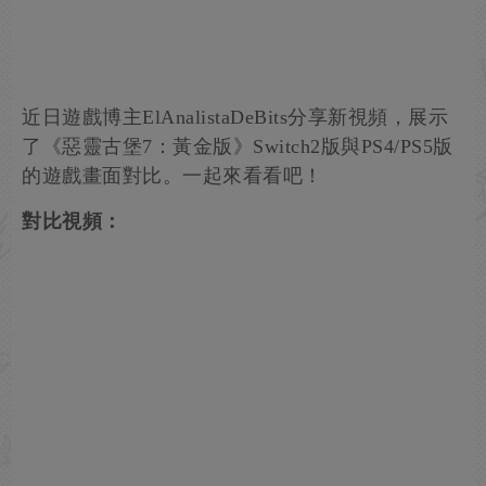
近日遊戲博主ElAnalistaDeBits分享新視頻，展示
了《惡靈古堡7：黃金版》Switch2版與PS4/PS5版
的遊戲畫面對比。一起來看看吧！
對比視頻：