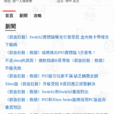
類型: 第一人稱射擊
語言: 簡中 英文
首頁
新聞
攻略
新聞
《碧血狂殺》Switch2實體版曝光引發眾怒 盒內無卡帶僅含
下載碼
《碧血狂殺：救贖》或將推出PS5實體版 5月發售！
不是xbox的原因！ 微軟指責R星導致《碧血狂殺：救贖》
升級失敗
《碧血狂殺：救贖》PS5版引玩家不滿 缺乏觸覺反饋
Xbox版《碧血狂殺》升級受阻 R星回應正抓緊解決
《碧血狂殺：救贖》Switch1和Switch2畫面對比
《碧血狂殺：救贖》PS5和Xbox Series版將採用PC版超高
畫質預設