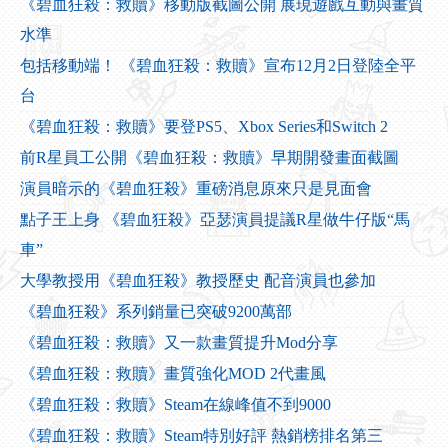
《碧血狂殺：救贖》移動版截圖公開 展現遊戲互動與畫質
水準
包括移動端！ 《碧血狂殺：救贖》宣布12月2日登陸全平
台
《碧血狂殺：救贖》要登PS5、Xbox Series和Switch 2
前R星員工公開《碧血狂殺：救贖》早期開發畫面截圖
演員暗示的《碧血狂殺》重磅消息原來只是見面會
點子王上身 《碧血狂殺》亞瑟演員提議R星做牛仔版“馬
車”
大學教授用《碧血狂殺》教授歷史 配音演員也參加
《碧血狂殺》系列銷量已突破9200萬部
《碧血狂殺：救贖》又一款畫質提升Mod分享
《碧血狂殺：救贖》畫質強化MOD 2代畫風
《碧血狂殺：救贖》Steam在線峰值不到9000
《碧血狂殺：救贖》Steam特別好評 熱銷榜排名第三