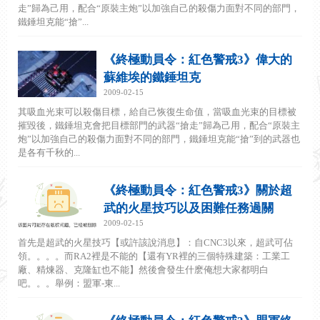
走”歸為己用，配合“原裝主炮”以加強自己的殺傷力面對不同的部門，
鐵錘坦克能“搶”...
《終極動員令：紅色警戒3》偉大的
蘇維埃的鐵錘坦克
2009-02-15
其吸血光束可以殺傷目標，給自己恢復生命值，當吸血光束的目標被
摧毀後，鐵錘坦克會把目標部門的武器“搶走”歸為己用，配合“原裝主
炮”以加強自己的殺傷力面對不同的部門，鐵錘坦克能“搶”到的武器也
是各有千秋的...
《終極動員令：紅色警戒3》關於超
武的火星技巧以及困難任務過關
2009-02-15
首先是超武的火星技巧【或許該說消息】：自CNC3以來，超武可佔
領。。。。而RA2裡是不能的【還有YR裡的三個特殊建築：工業工
廠、精煉器、克隆缸也不能】然後會發生什麽俺想大家都明白
吧。。。舉例：盟軍-東...