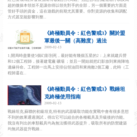
超的微操本領並不是讓你得以領先對手的全部，另一個重要的方面是
管好手頭的資金，這在遊戲的前期尤其重要。你對資源的收集和調配
方式甚至能影響到整...
《終極動員令：紅色警戒3》關於盟
軍最後一關（高難度）過法
2009-02-13
1;開局時盡量使5個幻影別死，最好能有幾個五星的2：上來就建兵營
和12個工程師，接著建電廠 礦場 ；並且一開始就把幻影放到東南陣地
邊緣待命。工程師一出馬上安排佔領油田和東南敵2個工廠，此時（工
程師還在...
《終極動員令：紅色警戒3》戰錘坦
克終極使用指南
2009-02-13
戰錘坦克,蘇聯的初級坦克,特有的武器吸取功能在實戰中會有很多意想
不到的效果通過測試，得出它可以組合的各種載具及升級後的功能。
我沒有列出的車類載具均為無法獲得武器提升，吸取所有的防禦建築
均無武器提升戰錘...