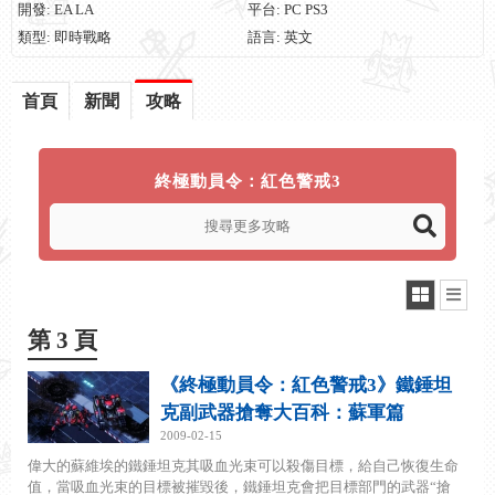
開發: EA LA
平台: PC PS3
類型: 即時戰略
語言: 英文
首頁
新聞
攻略
終極動員令：紅色警戒3
第 3 頁
《終極動員令：紅色警戒3》鐵錘坦
克副武器搶奪大百科：蘇軍篇
2009-02-15
偉大的蘇維埃的鐵錘坦克其吸血光束可以殺傷目標，給自己恢復生命
值，當吸血光束的目標被摧毀後，鐵錘坦克會把目標部門的武器“搶