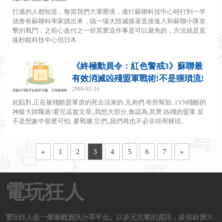
打過的人都知道，每當我們大軍壓境，痛打蘇聯科技中心時打到一半
就會有蘇聯科學家跳出來，搞一場大毀滅接著直接進入和蘇聯小隊攻
擊的戰鬥，之前心血付之一炬其實這件事是可以避免的，方法就是直
接秒殺科技中心但日本...
《終極動員令：紅色警戒3》蘇聯最
有效消滅凶殘盟軍戰術!不是猥瑣流!
2009-02-10
此貼對,正在被殘酷盟軍虐的死去活來的.兄弟們.有所幫助..1VN殘酷的
神級大師飄過!看完這篇文章,,我想大部分,會認為,其實.凶殘的盟軍.並
不是想象中那麽可怕..要戰勝,它們,,我們再也不必非得用猥瑣...
«
1
2
3
4
5
6
7
»
電玩狂人
電玩狂人是一個遊戲資訊分享平台。以多元完整的資訊，提供給廣大