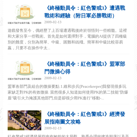
《終極動員令：紅色警戒3》遭遇戰
戰術和經驗（附日軍必勝戰術）
2009-02-13
遊戲發售至今，偶經歷了上百場遭遇戰後終於領悟到一些精髓。這裡
和大家分享一些戰術。首先是如何選擇對手，電腦的AI提供了四種級
別的難度，分別為簡單、中級、困難和凶殘。簡單和中級比較容易
羸，只要不在操作中太...
《終極動員令：紅色警戒3》盟軍部
門微操心得
2009-02-13
盟軍各部門及組合的微操要點:1.維和步兵[Peacekeeper]我發現很多玩
家缺乏對PK的有效微操. 當然很多人知道如何使用PK的第二技能"防爆
盾"吸引火力掩護其他部門,但是卻很少用PK進行"移動-...
《終極動員令：紅色警戒3》經濟發
展指南圖文攻略
2009-02-13
紅色警戒3經濟發展指南有敏銳的大局觀、熟悉合理的建造順序以及高