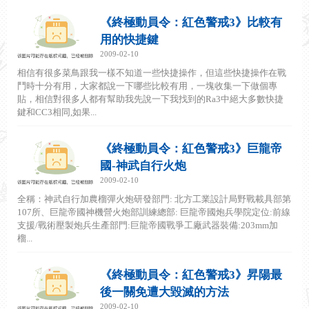
《終極動員令：紅色警戒3》比較有
用的快捷鍵
2009-02-10
相信有很多菜鳥跟我一樣不知道一些快捷操作，但這些快捷操作在戰
鬥時十分有用，大家都說一下哪些比較有用，一塊收集一下做個專
貼，相信對很多人都有幫助我先說一下我找到的Ra3中絕大多數快捷
鍵和CC3相同,如果...
《終極動員令：紅色警戒3》巨龍帝
國-神武自行火炮
2009-02-10
全稱：神武自行加農榴彈火炮研發部門: 北方工業設計局野戰載具部第
107所、巨龍帝國神機營火炮部訓練總部: 巨龍帝國炮兵學院定位:前線
支援/戰術壓製炮兵生產部門:巨龍帝國戰爭工廠武器裝備:203mm加
榴...
《終極動員令：紅色警戒3》昇陽最
後一關免遭大毀滅的方法
2009-02-10