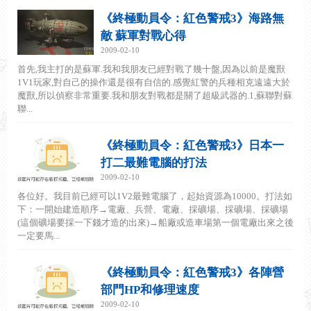
《終極動員令：紅色警戒3》海路無
敵 蘇軍對戰心得
2009-02-10
首先,我主打的是蘇軍.我和我朋友已經對戰了幾十盤,因為以前是魔獸
1V1玩家,對自己的操作還是很有自信的.感覺紅警的兵種相克遠遠大於
魔獸,所以偵察非常重要.我和朋友對戰都是關了超級武器的.1,蘇聯對蘇
聯...
《終極動員令：紅色警戒3》日本一
打二最難電腦的打法
2009-02-10
各位好。我目前已經可以1V2最難電腦了，起始資源為10000。打法如
下：一開始建造順序→電廠、兵營、電廠、採礦場、採礦場、採礦場
(這個礦場要採一下錢才造的出來)→船廠或造車場第一個電廠出來之後
一定要馬...
《終極動員令：紅色警戒3》各陣營
部門HP和修理速度
2009-02-10