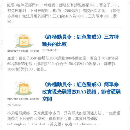
紅警3各陣營部門HP：特種兵：娜塔莎和譚雅都是300，百合子350，
都免疫吼叫，不可被輾壓，狗/熊（200傷害）需咬兩次才死。（其他
步兵略）無法升級的部門：三方的MCV為5000，三方礦車500，蘇
軍...
《終極動員令：紅色警戒3》三方特
種兵的比較
2009-02-10
血量：百合子350>娜塔莎300=譚雅300移動速度：百合子70>娜塔莎
60>譚雅55射程：娜塔莎300>百合子150>譚雅140攻擊力：娜塔莎
1000和譚雅100，都是...
《終極動員令：紅色警戒3》簡單修
改實現光碟播放RA3視頻，節省硬碟
空間
2009-02-10
小弟遍尋網絡，又來此潛水多日，只為尋找如題所述方法，一無所獲
無奈之下只好自己摸索，總算有所心得，其實只需修改
ra3_english_1.0.SkuDef （英文版）或者 ra3_chinese_s_...