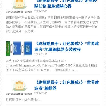
《終極動員令：紅色警戒3》盟軍終
關任務 菜鳥過關心得
2009-02-15
盟軍終關任務失敗3次後過關心得看到網上對盟軍最後一關的過法討論
很多的樣子，不過我都沒有去看，遊戲嗎，自己體驗過程失敗了想方
法才是遊戲的意義所在，某個評價各關卡的報導上給盟軍最後一關的
評分是滿分，但是我...
《終極動員令：紅色警戒3》“世界建
造者”地圖編輯器安裝教程
2009-02-15
首先下載“世界建造者”地圖編輯器本站下載：
https://dl.3dmgame.com/SoftView.asp?SoftID=5595下載完成後名稱如
下：下載完成的檔案１６.６ＭＢ。（假如不足１６....
《終極動員令：紅色警戒3》“世界建
造者”編輯器
2009-02-15
終極動員令：紅色警戒3...