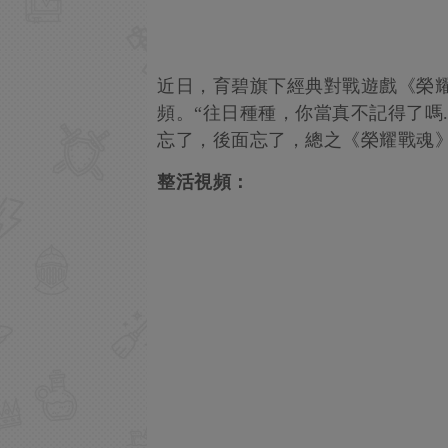
近日，育碧旗下經典對戰遊戲《榮
頻。“往日種種，你當真不記得了嗎.
忘了，後面忘了，總之《榮耀戰魂》
整活視頻：