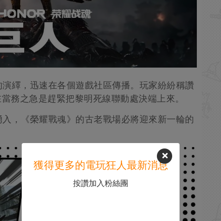
的演繹，迅速在各個遊戲社區傳播。玩家紛紛稱讚
在當務之急是趕緊把黎明死線聯動處決端上來。
湧入，《榮耀戰魂》的古老戰場必將迎來新一輪的
獲得更多的電玩狂人最新消息
按讚加入粉絲團