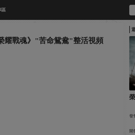
專區
榮耀戰魂》"苦命鴛鴦"整活視頻
發售
開