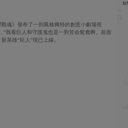
類
耀戰魂》發布了一則風格獨特的創意小劇場視
..”我看巨人和守護鬼也是一對苦命鴛鴦啊。前面
新英雄“巨人”現已上線。