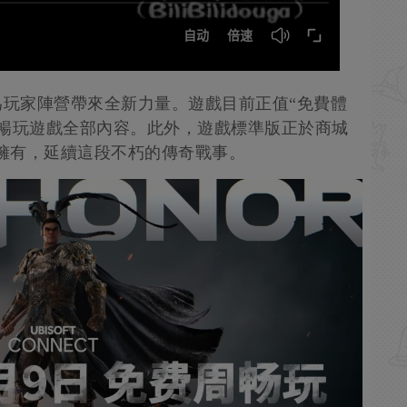
為玩家陣營帶來全新力量。遊戲目前正值“免費體
並暢玩遊戲全部內容。此外，遊戲標準版正於商城
久擁有，延續這段不朽的傳奇戰事。