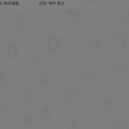
型: 動作遊戲
語言: 簡中 英文