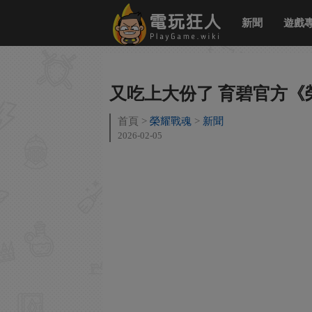
新聞
遊戲
又吃上大份了 育碧官方《
首頁
榮耀戰魂
新聞
2026-02-05