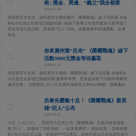
南 | 獎金、周邊、“義父”我全都要
2026-01-26
由育碧官方支持，遊民星空主辦的廣州《榮耀戰魂》線下社區賽·赤兔
杯&冷兵器文化祭現已開啟招募! 除線下賽事之外我們還為大家準備了
眾多現場主題活動、新英雄“巨人”試玩、娛樂賽事和周邊獎勵，如果
你也...
你來廣州當“呂布” 《榮耀戰魂》線下
活動3000元獎金等你贏取
2026-01-22
由育碧官方支持，遊民星空主辦的《榮耀戰魂》線下社區賽·赤兔杯&
冷兵器文化祭現已開啟招募!參賽即有獎，更有超多線下活動與專屬周
邊等你來。 活動將於1月31日在廣州海珠區京東Mall舉辦，感興趣的...
呂奉先霸氣十足！《榮耀戰魂》新英
雄“巨人”公布
2026-01-21
今日（1月21日），育碧官方正式公布《榮耀戰魂》全新武林英雄角
色“巨人”，並發布了預告視頻，一起來看看吧！ 視頻欣賞： 該角色將
於1月29日正式上線。從視頻中可以看出，該角色是以呂布為原型進行