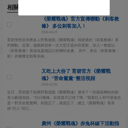
相關新聞
《榮耀戰魂》官方宣傳聯動《刺客教
條》 多位刺客加入！
2026-04-23
育碧突然宣布將多人對戰遊戲《榮耀戰魂》與經典的《刺客教條》系
列聯動。近期，遊戲將迎來一次大型主題內容更新，加入一整套以
《刺客教條》英雄為靈感設計的獨特皮膚。 其中，來自《刺客教條：
影》的優雅女刺客奈緒...
又吃上大份了 育碧官方《榮耀戰
魂》"苦命鴛鴦"整活視頻
2026-02-05
近日，育碧旗下經典對戰遊戲《榮耀戰魂》發布了一則風格獨特的創
意小劇場視頻。“往日種種，你當真不記得了嗎...”我看巨人和守護鬼也
是一對苦命鴛鴦啊。前面忘了，後面忘了，總之《榮耀戰魂》新英
雄“巨人”現已...
廣州《榮耀戰魂》赤兔杯線下活動指