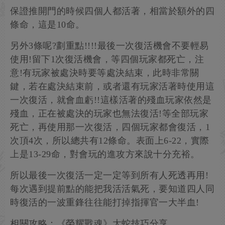
保證推開門的時候四個人都活著，相當於額外的四
條命，這是10命。
另外3條呢?劃重點!!!!最後一次復活機會不要輕易
使用!留下1次復活機會，等四個玩家都死亡，注
意!有玩家被處決時要等處決結束，此時非常關
鍵，若在處決結束前，或者還有玩家活著時使用這
一次復活，就會血虧!!這樣活著的殘血玩家依然是
殘血，正在被處決的玩家也無法復活!等全部玩家
死亡，再使用那一次復活，四個玩家都會復活，1
次頂4次，所以總共有12條命。表面上6-22，實際
上是13-29命，對會玩的進攻方來說十分充裕。
所以最後一次復活一定一定等到所有人死透再用!
每次遇到提前點的能把我活活氣死，要知道四人同
時復活的一波重鋒往往能打掉指揮官一大半血!
相關攻略：《榮耀戰魂》大蛇技巧分享