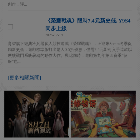
創作，評...
《榮耀戰魂》限時7.4元新史低, Y9S4
同步上線
2025-12-19
育碧旗下經典冷兵器多人競技遊戲《榮耀戰魂》，正迎來Steam冬季促
銷新史低，遊戲標準版打出驚人0.5折優惠，僅需7.4元即可入手這款以
硬核戰鬥系統著稱的動作大作。與此同時，遊戲第九年第四賽季“征
服”也...
[更多相關新聞]