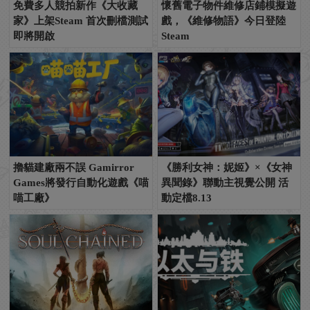
免費多人競拍新作《大收藏
懷舊電子物件維修店鋪模擬遊
家》上架Steam 首次刪檔測試
戲，《維修物語》今日登陸
即將開啟
Steam
擼貓建廠兩不誤 Gamirror
《勝利女神：妮姬》×《女神
Games將發行自動化遊戲《喵
異聞錄》聯動主視覺公開 活
喵工廠》
動定檔8.13