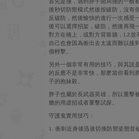
首先是撞，遇到胖子開局撞的一般
後秒切防禦模式然後按破防，沒有側
反破防，然後愉快的進行一次感受
後可以選擇招架，破防，然後再飛
對方在橋上，或對方背靠牆，LZ並
自己也會因為衝出去太遠而難以接
個輕擊。
另外一個非常有用的技巧，與其說
的反應不是非常快，那麽當你看到
子的抱妹殺。
胖子也屬於長武器英雄，所以重擊
膽的用虛招或者重擊試探。
守護鬼實用技巧：
1. 衝刺近身後迅速切換防禦姿態並