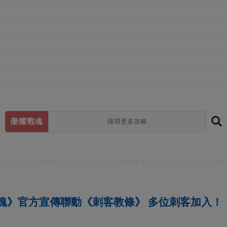
榮耀戰魂
魂》官方宣傳聯動《刺客教條》 多位刺客加入！