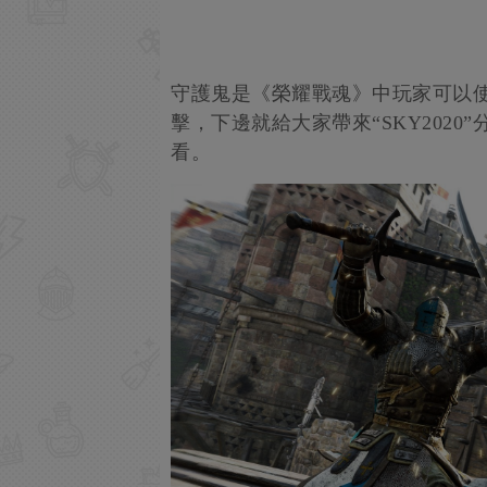
守護鬼是《榮耀戰魂》中玩家可以
擊，下邊就給大家帶來“SKY202
看。