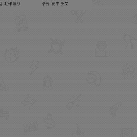
型: 動作遊戲
語言: 簡中 英文