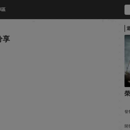
專區
分享
發售
開