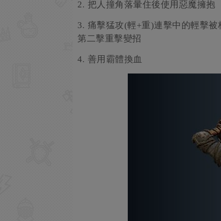
2. 把人撞角落暈住後使用惡魔擁抱
3. 痛擊猛攻(輕+重)連擊中的輕
第二擊重擊變招
4. 善用霸體換血