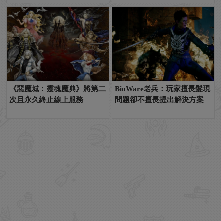
《惡魔城：靈魂魔典》將第二
BioWare老兵：玩家擅長髮現
次且永久終止線上服務
問題卻不擅長提出解決方案