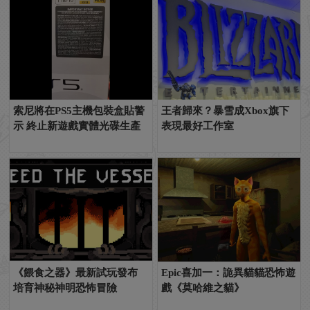
索尼將在PS5主機包裝盒貼警
王者歸來？暴雪成Xbox旗下
示 終止新遊戲實體光碟生產
表現最好工作室
《餵食之器》最新試玩發布
Epic喜加一：詭異貓貓恐怖遊
培育神秘神明恐怖冒險
戲《莫哈維之貓》