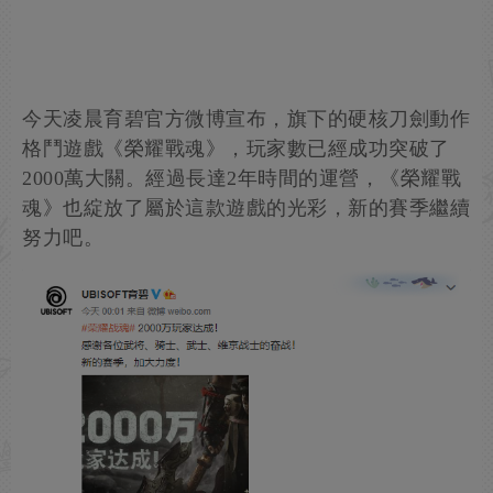
今天凌晨育碧官方微博宣布，旗下的硬核刀劍動作
格鬥遊戲《榮耀戰魂》，玩家數已經成功突破了
2000萬大關。經過長達2年時間的運營，《榮耀戰
魂》也綻放了屬於這款遊戲的光彩，新的賽季繼續
努力吧。