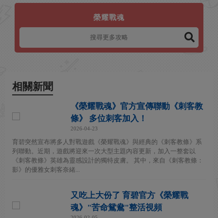
榮耀戰魂
相關新聞
《榮耀戰魂》官方宣傳聯動《刺客教
條》 多位刺客加入！
2026-04-23
育碧突然宣布將多人對戰遊戲《榮耀戰魂》與經典的《刺客教條》系
列聯動。近期，遊戲將迎來一次大型主題內容更新，加入一整套以
《刺客教條》英雄為靈感設計的獨特皮膚。 其中，來自《刺客教條：
影》的優雅女刺客奈緒...
又吃上大份了 育碧官方《榮耀戰
魂》"苦命鴛鴦"整活視頻
2026-02-05