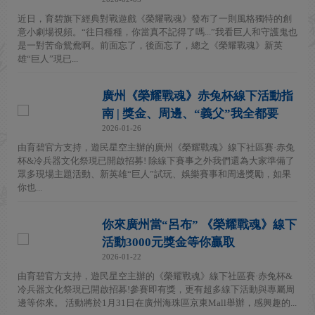
近日，育碧旗下經典對戰遊戲《榮耀戰魂》發布了一則風格獨特的創
意小劇場視頻。“往日種種，你當真不記得了嗎...”我看巨人和守護鬼也
是一對苦命鴛鴦啊。前面忘了，後面忘了，總之《榮耀戰魂》新英
雄“巨人”現已...
廣州《榮耀戰魂》赤兔杯線下活動指
南 | 獎金、周邊、“義父”我全都要
2026-01-26
由育碧官方支持，遊民星空主辦的廣州《榮耀戰魂》線下社區賽·赤兔
杯&冷兵器文化祭現已開啟招募! 除線下賽事之外我們還為大家準備了
眾多現場主題活動、新英雄“巨人”試玩、娛樂賽事和周邊獎勵，如果
你也...
你來廣州當“呂布” 《榮耀戰魂》線下
活動3000元獎金等你贏取
2026-01-22
由育碧官方支持，遊民星空主辦的《榮耀戰魂》線下社區賽·赤兔杯&
冷兵器文化祭現已開啟招募!參賽即有獎，更有超多線下活動與專屬周
邊等你來。 活動將於1月31日在廣州海珠區京東Mall舉辦，感興趣的...