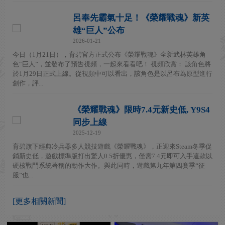
呂奉先霸氣十足！《榮耀戰魂》新英
雄“巨人”公布
2026-01-21
今日（1月21日），育碧官方正式公布《榮耀戰魂》全新武林英雄角
色“巨人”，並發布了預告視頻，一起來看看吧！ 視頻欣賞： 該角色將
於1月29日正式上線。從視頻中可以看出，該角色是以呂布為原型進行
創作，評...
《榮耀戰魂》限時7.4元新史低, Y9S4
同步上線
2025-12-19
育碧旗下經典冷兵器多人競技遊戲《榮耀戰魂》，正迎來Steam冬季促
銷新史低，遊戲標準版打出驚人0.5折優惠，僅需7.4元即可入手這款以
硬核戰鬥系統著稱的動作大作。與此同時，遊戲第九年第四賽季“征
服”也...
[更多相關新聞]