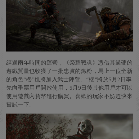
經過兩年時間的運營，《榮耀戰魂》憑借其過硬的
遊戲質量也收獲了一批忠實的鐵粉，馬上一位全新
的角色“櫻”也將加入武士陣營。“櫻”將於5月2日率
先向季票用戶開放使用，5月9日後其他用戶才可以
使用遊戲內貨幣進行購買。喜歡的玩家不妨趕快來
嘗試一下。