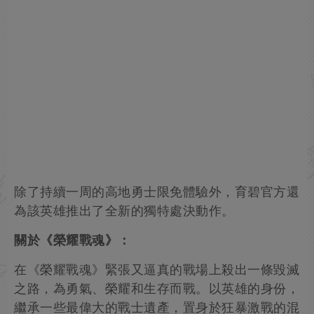
除了持續一周的高地勇士限免體驗外，育碧官方還
為該英雄推出了全新的獨特處決動作。
關於《榮耀戰魂》：
在《榮耀戰魂》緊張又逼真的戰場上殺出一條毀滅
之路，為勇氣、榮耀和生存而戰。以英雄的身份，
繼承一些最偉大的戰士遺產，置身於狂暴激戰的混