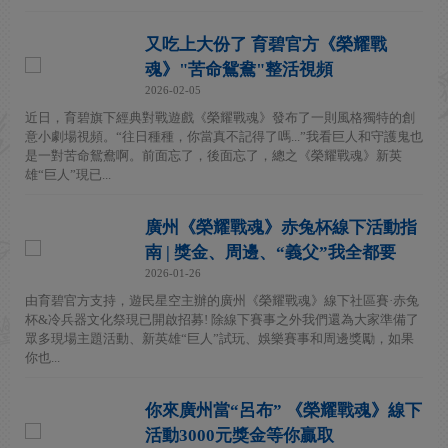
又吃上大份了 育碧官方《榮耀戰
魂》"苦命鴛鴦"整活視頻
2026-02-05
近日，育碧旗下經典對戰遊戲《榮耀戰魂》發布了一則風格獨特的創
意小劇場視頻。“往日種種，你當真不記得了嗎...”我看巨人和守護鬼也
是一對苦命鴛鴦啊。前面忘了，後面忘了，總之《榮耀戰魂》新英
雄“巨人”現已...
廣州《榮耀戰魂》赤兔杯線下活動指
南 | 獎金、周邊、“義父”我全都要
2026-01-26
由育碧官方支持，遊民星空主辦的廣州《榮耀戰魂》線下社區賽·赤兔
杯&冷兵器文化祭現已開啟招募! 除線下賽事之外我們還為大家準備了
眾多現場主題活動、新英雄“巨人”試玩、娛樂賽事和周邊獎勵，如果
你也...
你來廣州當“呂布” 《榮耀戰魂》線下
活動3000元獎金等你贏取