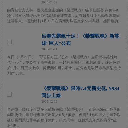
2026-01-22
由育碧官方支持，遊民星空主辦的《榮耀戰魂》線下社區賽·赤兔杯&
冷兵器文化祭現已開啟招募!參賽即有獎，更有超多線下活動與專屬周
邊等你來。 活動將於1月31日在廣州海珠區京東Mall舉辦，感興趣的...
呂奉先霸氣十足！《榮耀戰魂》新英
雄“巨人”公布
2026-01-21
今日（1月21日），育碧官方正式公布《榮耀戰魂》全新武林英雄角
色“巨人”，並發布了預告視頻，一起來看看吧！ 視頻欣賞： 該角色將
於1月29日正式上線。從視頻中可以看出，該角色是以呂布為原型進行
創作，評...
《榮耀戰魂》限時7.4元新史低, Y9S4
同步上線
2025-12-19
育碧旗下經典冷兵器多人競技遊戲《榮耀戰魂》，正迎來Steam冬季促
銷新史低，遊戲標準版打出驚人0.5折優惠，僅需7.4元即可入手這款以
硬核戰鬥系統著稱的動作大作。與此同時，遊戲第九年第四賽季“征
服”也...