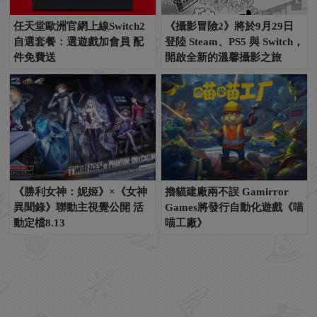
任天堂歐洲官網上線Switch2
《攝影冒險2》將於9月29日
自選套餐：選遊戲加會員 配
登陸 Steam、PS5 與 Switch，
件免費送
開啟全新的溫馨攝影之旅
《勝利女神：妮姬》×《女神
擼貓建廠兩不誤 Gamirror
異聞錄》聯動主視覺公開 活
Games將發行自動化遊戲《喵
動定檔8.13
喵工廠》