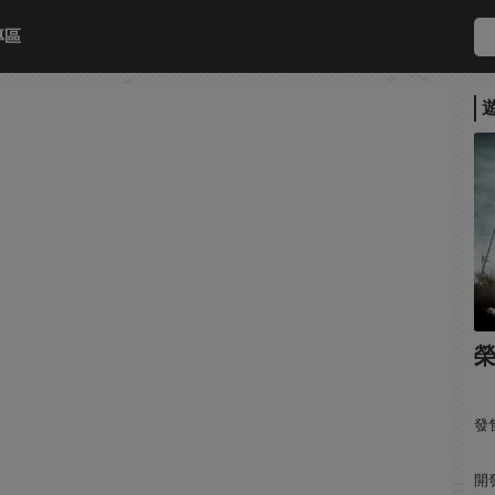
專區
發售
開