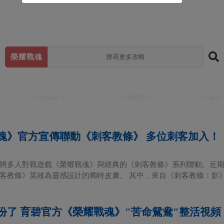
榮耀戰魂
魂》官方宣傳聯動《刺客教條》 多位刺客加入！
將多人對戰遊戲《榮耀戰魂》與經典的《刺客教條》系列聯動。近
客教條》英雄為靈感設計的獨特皮膚。 其中，來自《刺客教條：影》的
份了 育碧官方《榮耀戰魂》"苦命鴛鴦"整活視頻