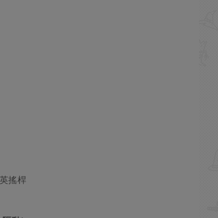
e精英搖桿