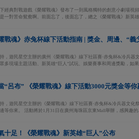
下經典對戰遊戲《榮耀戰魂》發布了一則風格獨特的創意小劇場視頻。“
是一對苦命鴛鴦啊。前面忘了，後面忘了，總之《榮耀戰魂》新英雄“巨
耀戰魂》赤兔杯線下活動指南 | 獎金、周邊、“義
持，遊民星空主辦的廣州《榮耀戰魂》線下社區賽·赤兔杯&冷兵器文
眾多現場主題活動、新英雄“巨人”試玩、娛樂賽事和周邊獎勵，如果你
當“呂布” 《榮耀戰魂》線下活動3000元獎金等你
持，遊民星空主辦的《榮耀戰魂》線下社區賽·赤兔杯&冷兵器文化
等你來。 活動將於1月31日在廣州海珠區京東Mall舉辦，感興趣的..
氣十足！《榮耀戰魂》新英雄“巨人”公布