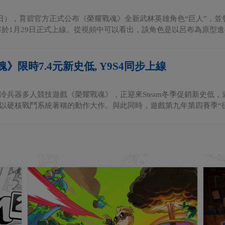
1日），育碧官方正式公布《榮耀戰魂》全新武林英雄角色“巨人”，並
將於1月29日正式上線。從視頻中可以看出，該角色是以呂布為原型進行
》限時7.4元新史低, Y9S4同步上線
冷兵器多人競技遊戲《榮耀戰魂》，正迎來Steam冬季促銷新史低，遊
以硬核戰鬥系統著稱的動作大作。與此同時，遊戲第九年第四賽季“征服