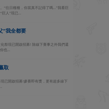
往日種種，你當真不記得了嗎...”我看巨
人”現已...
父”我全都要
化祭現已開啟招募! 除線下賽事之外我們還
也...
贏取
祭現已開啟招募!參賽即有獎，更有超多線下
.