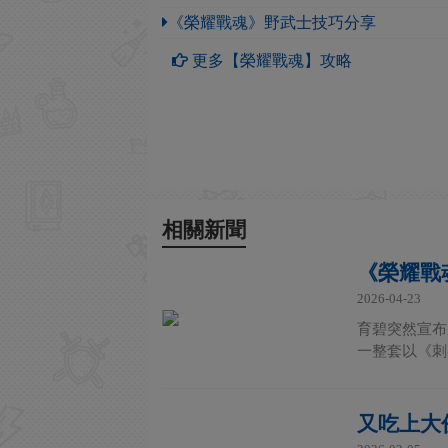
《榮耀戰魂》野武士技巧分享
更多【榮耀戰魂】攻略
相關新聞
《榮耀戰
2026-04-23
育碧突然宣布
一整套以《刺
又吃上大