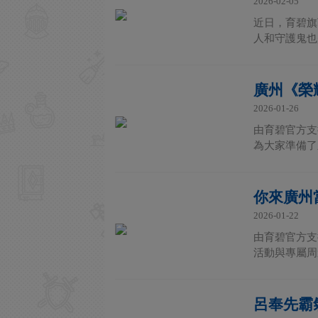
2026-02-05
近日，育碧旗
人和守護鬼也
廣州《榮
2026-01-26
由育碧官方支
為大家準備了
你來廣州
2026-01-22
由育碧官方支
活動與專屬周邊
呂奉先霸