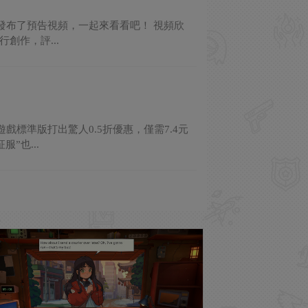
發布了預告視頻，一起來看看吧！ 視頻欣
創作，評...
戲標準版打出驚人0.5折優惠，僅需7.4元
”也...