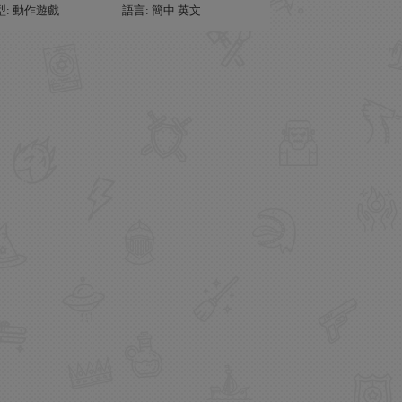
型: 動作遊戲
語言: 簡中 英文