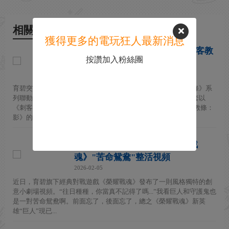
相關新聞
獲得更多的電玩狂人最新消息
《榮耀戰魂》官方宣傳聯動《刺客教
按讚加入粉絲團
條》 多位刺客加入！
2026-04-23
育碧突然宣布將多人對戰遊戲《榮耀戰魂》與經典的《刺客教條》系
列聯動。近期，遊戲將迎來一次大型主題內容更新，加入一整套以
《刺客教條》英雄為靈感設計的獨特皮膚。 其中，來自《刺客教條：
影》的優雅女刺客奈緒...
又吃上大份了 育碧官方《榮耀戰
魂》"苦命鴛鴦"整活視頻
2026-02-05
近日，育碧旗下經典對戰遊戲《榮耀戰魂》發布了一則風格獨特的創
意小劇場視頻。“往日種種，你當真不記得了嗎...”我看巨人和守護鬼也
是一對苦命鴛鴦啊。前面忘了，後面忘了，總之《榮耀戰魂》新英
雄“巨人”現已...