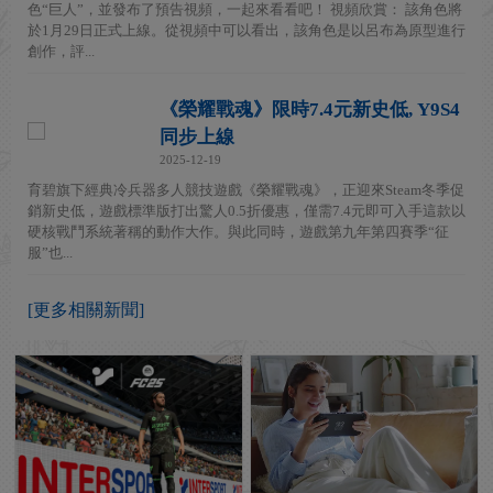
色“巨人”，並發布了預告視頻，一起來看看吧！ 視頻欣賞： 該角色將
於1月29日正式上線。從視頻中可以看出，該角色是以呂布為原型進行
創作，評...
《榮耀戰魂》限時7.4元新史低, Y9S4
同步上線
2025-12-19
育碧旗下經典冷兵器多人競技遊戲《榮耀戰魂》，正迎來Steam冬季促
銷新史低，遊戲標準版打出驚人0.5折優惠，僅需7.4元即可入手這款以
硬核戰鬥系統著稱的動作大作。與此同時，遊戲第九年第四賽季“征
服”也...
[更多相關新聞]