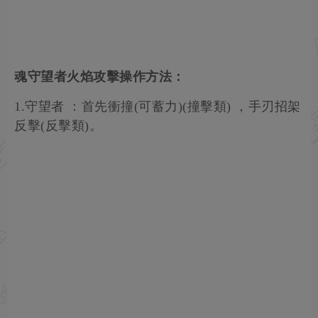
魂守望者火焰攻擊操作方法：
1.守望者 ：首先衝撞(可蓄力)(撞擊類) ，手刃招架
反擊(反擊類)。