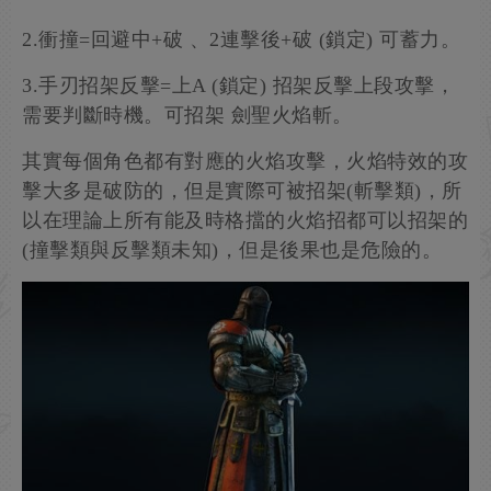
2.衝撞=回避中+破 、2連擊後+破 (鎖定) 可蓄力。
3.手刃招架反擊=上A (鎖定) 招架反擊上段攻擊，
需要判斷時機。可招架 劍聖火焰斬。
其實每個角色都有對應的火焰攻擊，火焰特效的攻
擊大多是破防的，但是實際可被招架(斬擊類)，所
以在理論上所有能及時格擋的火焰招都可以招架的
(撞擊類與反擊類未知)，但是後果也是危險的。