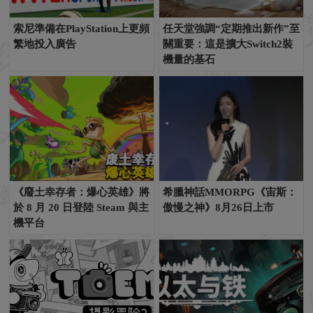
索尼準備在PlayStation上更頻
任天堂強調“定期推出新作”至
繁地投入廣告
關重要：這是擴大Switch2裝
機量的基石
《廢土幸存者：爆心英雄》將
希臘神話MMORPG《宙斯：
於 8 月 20 日登陸 Steam 與主
傲慢之神》8月26日上市
機平台