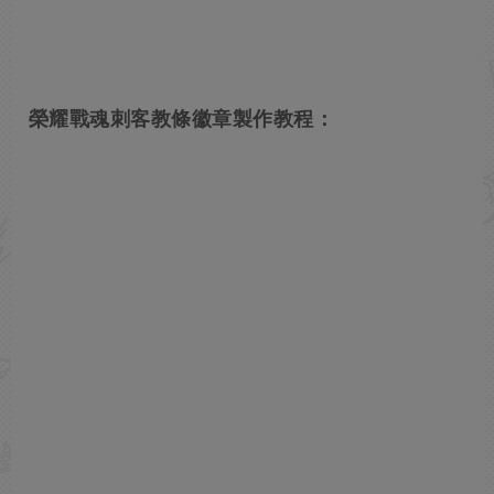
榮耀戰魂刺客教條徽章製作教程：