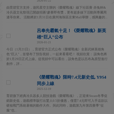
2026-01-22
由育碧官方支持，遊民星空主辦的《榮耀戰魂》線下社區賽·赤兔杯&
冷兵器文化祭現已開啟招募!參賽即有獎，更有超多線下活動與專屬周
邊等你來。 活動將於1月31日在廣州海珠區京東Mall舉辦，感興趣的...
呂奉先霸氣十足！《榮耀戰魂》新英
雄“巨人”公布
2026-01-21
今日（1月21日），育碧官方正式公布《榮耀戰魂》全新武林英雄角
色“巨人”，並發布了預告視頻，一起來看看吧！ 視頻欣賞： 該角色將
於1月29日正式上線。從視頻中可以看出，該角色是以呂布為原型進行
創作，評...
《榮耀戰魂》限時7.4元新史低, Y9S4
同步上線
2025-12-19
育碧旗下經典冷兵器多人競技遊戲《榮耀戰魂》，正迎來Steam冬季促
銷新史低，遊戲標準版打出驚人0.5折優惠，僅需7.4元即可入手這款以
硬核戰鬥系統著稱的動作大作。與此同時，遊戲第九年第四賽季“征
服”也...