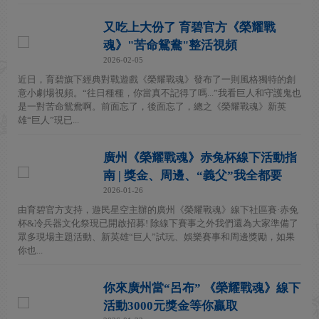
又吃上大份了 育碧官方《榮耀戰
魂》"苦命鴛鴦"整活視頻
2026-02-05
近日，育碧旗下經典對戰遊戲《榮耀戰魂》發布了一則風格獨特的創
意小劇場視頻。“往日種種，你當真不記得了嗎...”我看巨人和守護鬼也
是一對苦命鴛鴦啊。前面忘了，後面忘了，總之《榮耀戰魂》新英
雄“巨人”現已...
廣州《榮耀戰魂》赤兔杯線下活動指
南 | 獎金、周邊、“義父”我全都要
2026-01-26
由育碧官方支持，遊民星空主辦的廣州《榮耀戰魂》線下社區賽·赤兔
杯&冷兵器文化祭現已開啟招募! 除線下賽事之外我們還為大家準備了
眾多現場主題活動、新英雄“巨人”試玩、娛樂賽事和周邊獎勵，如果
你也...
你來廣州當“呂布” 《榮耀戰魂》線下
活動3000元獎金等你贏取