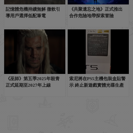
記憶體危機持續無解 微軟引
《共聚遺忘之地》正式推出
導用戶選擇低配筆電
合作危險地帶探索冒險
《巫師》第五季2025年殺青
索尼將在PS5主機包裝盒貼警
正式延期至2027年上線
示 終止新遊戲實體光碟生產