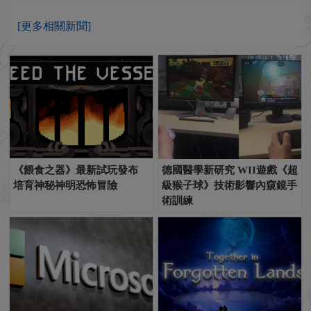
[更多相關新聞]
《餵食之器》最新試玩發布
德國醫學新研究 WII遊戲《超
培育神秘神明恐怖冒險
級猴子球》技術影響內窺鏡手
術訓練