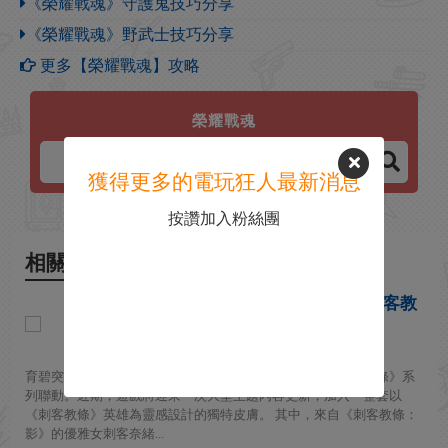
《榮耀戰魂》守護鬼技巧分享
《榮耀戰魂》野武士技巧分享
更多【榮耀戰魂】攻略
榮耀戰魂
獲得更多的電玩狂人最新消息
按讚加入粉絲團
相關新聞
《榮耀戰魂》官方宣傳聯動《刺客教
條》 多位刺客加入！
2026-04-23
育碧突然宣布將多人對戰遊戲《榮耀戰魂》與經典的《刺客教條》系
列聯動。近期，遊戲將迎來一次大型主題內容更新，加入一整套以
《刺客教條》英雄為靈感設計的獨特皮膚。 其中，來自《刺客教條：
影》的優雅女刺客奈緒...