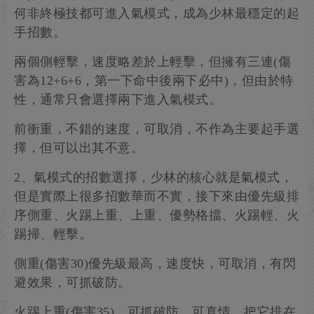
何非終極技都可進入氣模式，成為少林最穩定的起
手招數。
兩個側輕擊，速度略差於上輕擊，但擁有三連(傷
害為12+6+6，第一下命中後兩下必中)，但由於特
性，通常只會選擇兩下進入氣模式。
前衝重，不錯的速度，可取消，不作為主要起手選
擇，但可以出其不意。
2、氣模式的招數選擇，少林的核心就是氣模式，
但是實際上很多招數華而不實，接下來由優先級排
序側重、火踢上重、上重、優勢格擋、火踢輕、火
踢掃、輕擊。
側重(傷害30)優先級最高，速度快，可取消，有閃
避效果，可抓破防。
火踢上重(傷害35)，可抓破防，可真情。把它排在