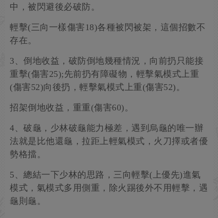
中，被閃避後必破防。
輕擊(三向一樣傷害18)各種被閃被架，這個招數不
存在。
3、倒地收益，破防倒地幾種情況，向前扔只能接
重擊(傷害25);先前扔有障礙物，輕擊氣模式上重
(傷害52)向後扔，輕擊氣模式上重(傷害52)。
招架倒地收益，重重(傷害60)。
4、破龜，少林破龜能力極差，遇到烏龜的唯一辦
法就是比他還龜，拉距上輕氣模式，火刀擇或者優
勢格擋。
5、總結一下少林的思路，三向輕擊(上優先)進氣
模式，氣模式多用側重，除火踢後外不用輕擊，遇
龜則龜。