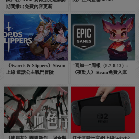
期間推出免費內容更新
《Swords & Slippers》Steam
"喜加一"周報（8.7-8.13）:
上線 童話公主戰鬥冒險
《夜勤人》Steam免費入庫
《彼岸花》團隊新作，回合製
任天堂歐洲官網上線Switch2