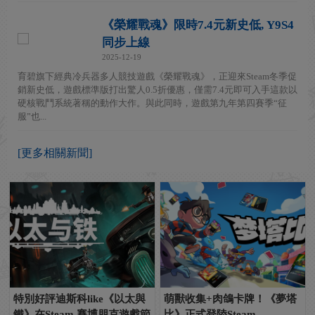
《榮耀戰魂》限時7.4元新史低, Y9S4
同步上線
2025-12-19
育碧旗下經典冷兵器多人競技遊戲《榮耀戰魂》，正迎來Steam冬季促
銷新史低，遊戲標準版打出驚人0.5折優惠，僅需7.4元即可入手這款以
硬核戰鬥系統著稱的動作大作。與此同時，遊戲第九年第四賽季“征
服”也...
[更多相關新聞]
特別好評迪斯科like《以太與
萌獸收集+肉鴿卡牌！《夢塔
鐵》在Steam 賽博朋克遊戲節
比》正式登陸Steam