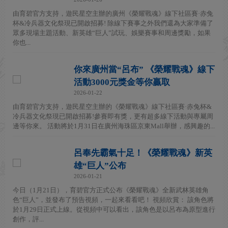
由育碧官方支持，遊民星空主辦的廣州《榮耀戰魂》線下社區賽·赤兔
杯&冷兵器文化祭現已開啟招募! 除線下賽事之外我們還為大家準備了
眾多現場主題活動、新英雄“巨人”試玩、娛樂賽事和周邊獎勵，如果
你也...
你來廣州當“呂布” 《榮耀戰魂》線下
活動3000元獎金等你贏取
2026-01-22
由育碧官方支持，遊民星空主辦的《榮耀戰魂》線下社區賽·赤兔杯&
冷兵器文化祭現已開啟招募!參賽即有獎，更有超多線下活動與專屬周
邊等你來。 活動將於1月31日在廣州海珠區京東Mall舉辦，感興趣的...
呂奉先霸氣十足！《榮耀戰魂》新英
雄“巨人”公布
2026-01-21
今日（1月21日），育碧官方正式公布《榮耀戰魂》全新武林英雄角
色“巨人”，並發布了預告視頻，一起來看看吧！ 視頻欣賞： 該角色將
於1月29日正式上線。從視頻中可以看出，該角色是以呂布為原型進行
創作，評...