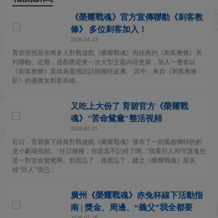
《榮耀戰魂》官方宣傳聯動《刺客教
條》 多位刺客加入！
2026-04-23
育碧突然宣布將多人對戰遊戲《榮耀戰魂》與經典的《刺客教條》系
列聯動。近期，遊戲將迎來一次大型主題內容更新，加入一整套以
《刺客教條》英雄為靈感設計的獨特皮膚。 其中，來自《刺客教條：
影》的優雅女刺客奈緒...
又吃上大份了 育碧官方《榮耀戰
魂》"苦命鴛鴦"整活視頻
2026-02-05
近日，育碧旗下經典對戰遊戲《榮耀戰魂》發布了一則風格獨特的創
意小劇場視頻。“往日種種，你當真不記得了嗎...”我看巨人和守護鬼也
是一對苦命鴛鴦啊。前面忘了，後面忘了，總之《榮耀戰魂》新英
雄“巨人”現已...
廣州《榮耀戰魂》赤兔杯線下活動指
南 | 獎金、周邊、“義父”我全都要
2026-01-26