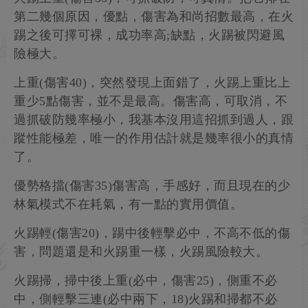
第二幾個原因，優點，傷害為和尚招數最高，在火
踢之後可擇可裸，成功率高;缺點，火踢被閃避風
險極大。
上重(傷害40)，突然發現上面錯了，火踢上重比上
重少5點傷害，並不是最高。傷害高，可取消，不
過抓破防幾率極小，我基本沒用這招抓到過人，跟
蹤性能極差，唯一的作用估計就是幾率很小的真情
了。
優勢格擋(傷害35)傷害高，手感好，而且現在的少
林氣模式不在耗氣，有一點的實用價值。
火踢輕(傷害20)，踢中後輕擊必中，不高不低的傷
害，問題還是和火踢重一樣，火踢風險較大。
火踢掃，掃中後上重(必中，傷害25)，側重不必
中，側輕擊三連(必中兩下，18)火踢和掃都不必