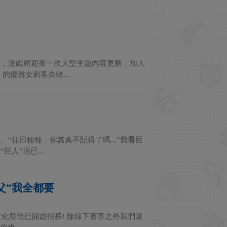
期，遊戲將迎來一次大型主題內容更新，加入
優雅女刺客奈緒...
往日種種，你當真不記得了嗎...”我看巨
人”現已...
父”我全都要
化祭現已開啟招募! 除線下賽事之外我們還