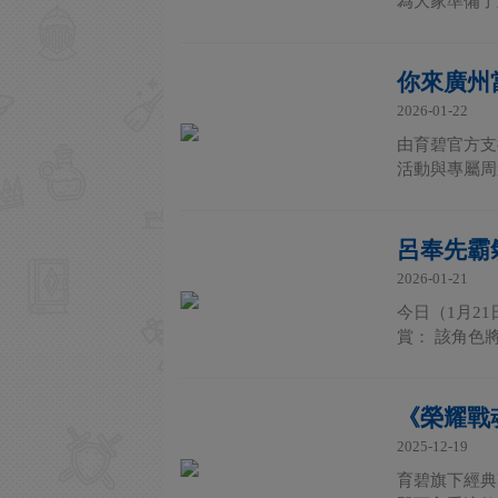
為大家準備了
你來廣州
2026-01-22
由育碧官方支
活動與專屬周邊
呂奉先霸
2026-01-21
今日（1月2
賞： 該角色
《榮耀戰魂
2025-12-19
育碧旗下經典