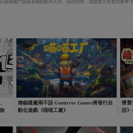
以硬核戰鬥系統著稱的動作大作。與此同時，遊戲第九年第四賽季“征服
m、
擼貓建廠兩不誤 Gamirror Games將發行自
懷舊
之旅
動化遊戲《喵喵工廠》
語》今