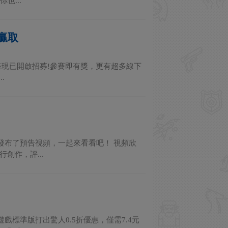
也...
贏取
祭現已開啟招募!參賽即有獎，更有超多線下
.
發布了預告視頻，一起來看看吧！ 視頻欣
創作，評...
戲標準版打出驚人0.5折優惠，僅需7.4元