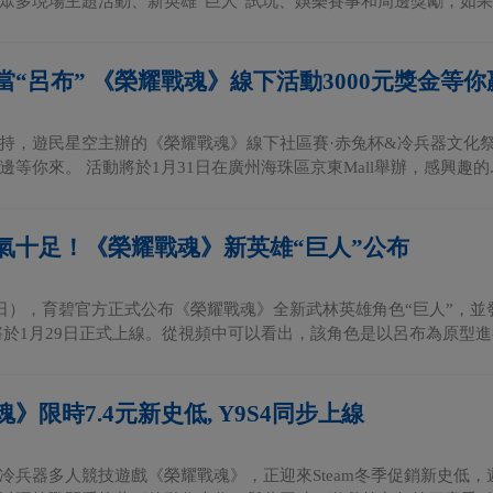
眾多現場主題活動、新英雄“巨人”試玩、娛樂賽事和周邊獎勵，如果你
當“呂布” 《榮耀戰魂》線下活動3000元獎金等你
持，遊民星空主辦的《榮耀戰魂》線下社區賽·赤兔杯&冷兵器文化
等你來。 活動將於1月31日在廣州海珠區京東Mall舉辦，感興趣的..
氣十足！《榮耀戰魂》新英雄“巨人”公布
1日），育碧官方正式公布《榮耀戰魂》全新武林英雄角色“巨人”，並
將於1月29日正式上線。從視頻中可以看出，該角色是以呂布為原型進行
》限時7.4元新史低, Y9S4同步上線
冷兵器多人競技遊戲《榮耀戰魂》，正迎來Steam冬季促銷新史低，遊