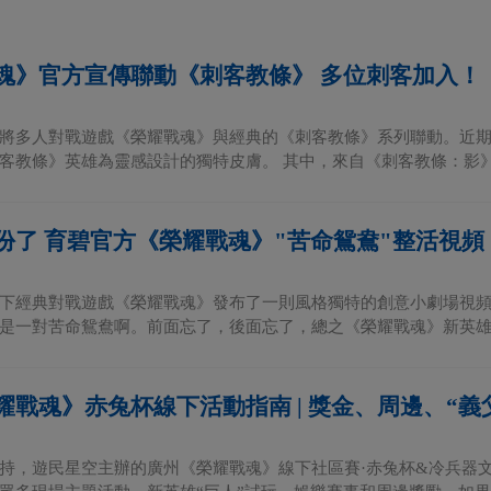
魂》官方宣傳聯動《刺客教條》 多位刺客加入！
將多人對戰遊戲《榮耀戰魂》與經典的《刺客教條》系列聯動。近
客教條》英雄為靈感設計的獨特皮膚。 其中，來自《刺客教條：影》的
份了 育碧官方《榮耀戰魂》"苦命鴛鴦"整活視頻
下經典對戰遊戲《榮耀戰魂》發布了一則風格獨特的創意小劇場視頻。“
是一對苦命鴛鴦啊。前面忘了，後面忘了，總之《榮耀戰魂》新英雄“巨
耀戰魂》赤兔杯線下活動指南 | 獎金、周邊、“義
持，遊民星空主辦的廣州《榮耀戰魂》線下社區賽·赤兔杯&冷兵器文