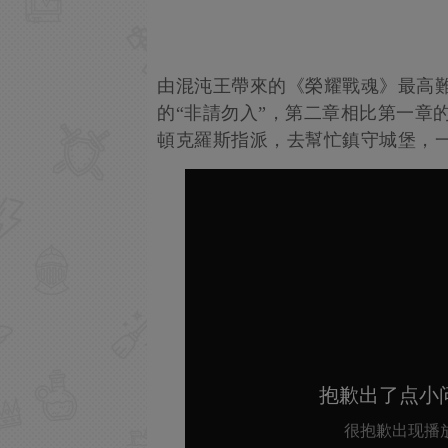
由混沌王帶來的《榮耀戰魂》最高
的“非請勿入”，第二章相比第一章
頓克羅斯指派，去幫忙鎮守城堡，