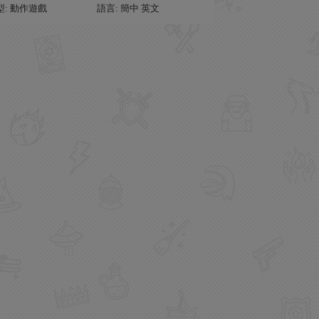
型: 動作遊戲
語言: 簡中 英文