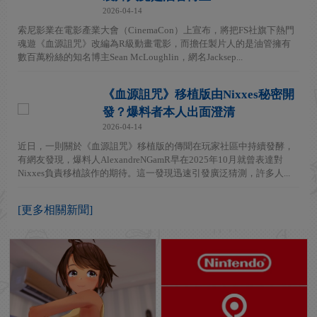
2026-04-14
索尼影業在電影產業大會（CinemaCon）上宣布，將把FS社旗下熱門
魂遊《血源詛咒》改編為R級動畫電影，而擔任製片人的是油管擁有
數百萬粉絲的知名博主Sean McLoughlin，網名Jacksep...
《血源詛咒》移植版由Nixxes秘密開
發？爆料者本人出面澄清
2026-04-14
近日，一則關於《血源詛咒》移植版的傳聞在玩家社區中持續發酵，
有網友發現，爆料人AlexandreNGamR早在2025年10月就曾表達對
Nixxes負責移植該作的期待。這一發現迅速引發廣泛猜測，許多人...
[更多相關新聞]