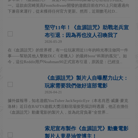
一。這款由宮崎英高FromSoftware開發的遊戲目前在PS5上只能通過向
下兼容來運行，從未獲得任何官方更新。然而，近期數毛社D...
堅守11年！《血源詛咒》助戰老兵宣
布引退：因為再也沒人召喚我了
2026-05-29
在《血源詛咒》的世界裡，有一位玩家用近11年的時光專注做同一件
事——幫助其他人擊敗DLC《老獵人》的最終boss“科斯的孤兒”。如
今，這位Reddit用戶Noahman90正式宣布引退，原因是：已經沒...
《血源詛咒》製片人自曝壓力山大：
玩家需要我們做好這部電影
2026-04-21
據外媒報導，知名遊戲YouTuber JackSepticEye（本名肖恩·威廉·麥克
洛林）近日在BAFTA遊戲大獎活動現場接受採訪時透露，他正在擔任
《血源詛咒》動畫電影的製片人，並為此背負著“全世界...
索尼宣布製作《血源詛咒》動畫電影
製片人竟是油管博主！