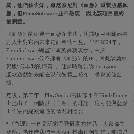
露，他們被告知，雖然索尼對《血源》重製版感興
趣，但FromSoftware並不熱衷，因此該項目最終
被擱置。
《血源》的命運一直懸而未決，與該項目相關的各
方人士對它的未來走向各執己見。早在2024年，
FromSoftware總監宮崎英高就表示，由於
FromSoftware並不擁有《血源》的IP，因此談論重
製版“並非我的職責”。他當時還告訴Eurogamer，
這款遊戲如果能在現代硬體上發布，將會受益匪
淺。
然後，第二年，PlayStation吉田修平在KindaFunny
上提出了一個關於《血源》的理論，這可能與藍點
工作室的提案遭遇的情況相吻合：
“《血源》一直是玩家呼聲最高的作品。大家都在
疑惑，為什麽我們至今沒有推出任何新作，哪怕是