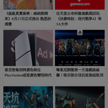
《超級真實麻將：維納斯歸
任天堂公布科隆遊戲展試玩
來》8月27日正式推出 熟悉的
《決勝時刻：現代戰爭4》等
感覺
3A大作
索尼密集招聘廣告崗位
曝索尼調整第一方遊戲路線
PlayStation或迎廣告變現時代
圖！暗示部分項目延期或取消