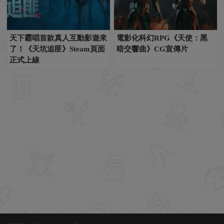
天下霸唱首款真人互動影遊來
電影化科幻RPG《天使：黑
了！《天坑追匪》Steam頁面
暗交響曲》CG宣傳片
正式上線