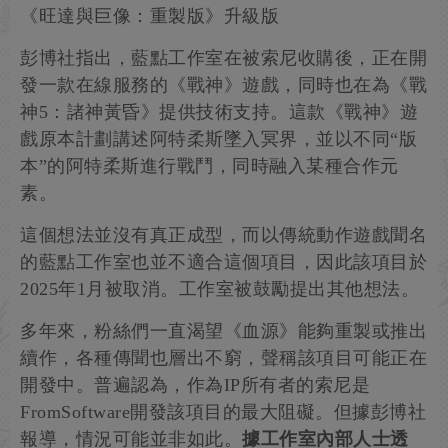
《旺達與巨像：重製版》升級版
彭博社指出，藍點工作室在被索尼收購後，正在開
發一款在線服務的《戰神》遊戲，同時也在為《戰
神5：諸神黃昏》提供技術支持。這款《戰神》遊
戲原本計劃講述阿特柔斯墜入冥界，並以不同“版
本”的阿特柔斯進行戰鬥，同時融入某種合作元
素。
這個想法並沒有真正成型，而以傳統動作遊戲聞名
的藍點工作室也並不適合這個項目，因此該項目於
2025年1月被取消。工作室被鼓勵提出其他想法。
多年來，粉絲們一直渴望《血源》能夠重製或推出
續作，各種傳聞也層出不窮，聲稱該項目可能正在
開發中。普遍認為，作為IP所有者的索尼是
FromSoftware開發該項目的最大阻礙。但據彭博社
報導，情況可能並非如此。
據工作室內部人士透