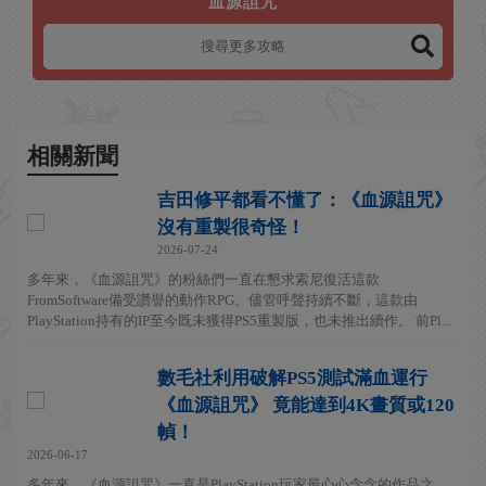
血源詛咒
相關新聞
吉田修平都看不懂了：《血源詛咒》
沒有重製很奇怪！
2026-07-24
多年來，《血源詛咒》的粉絲們一直在懇求索尼復活這款
FromSoftware備受讚譽的動作RPG。儘管呼聲持續不斷，這款由
PlayStation持有的IP至今既未獲得PS5重製版，也未推出續作。 前Pl...
數毛社利用破解PS5測試滿血運行
《血源詛咒》 竟能達到4K畫質或120
幀！
2026-06-17
多年來，《血源詛咒》一直是PlayStation玩家最心心念念的作品之