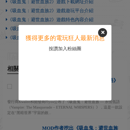
《吸血鬼：避世血族2》遊戲下載網址介紹
《吸血鬼：避世血族2》遊戲遊玩平台介紹
《吸血鬼：避世血族2》遊戲特色內容介紹
《吸血鬼：避世血族2》下載安裝教程介紹
獲得更多的電玩狂人最新消息
《吸血鬼：避世血族2》遊戲官網地址介紹
按讚加入粉絲團
相關新聞
《吸血鬼：避世血族 — 永恆低語》
公布 登陸PC Steam
2026-06-09
發行商Kwalee和開發商Flyos公布了《吸血鬼：避世血族 — 永恆低語
（Vampire: The Masquerade – ETERNAL WHISPERS）》，這是一款設
定在“黑暗世界”宇宙的敘...
MOD作者挖出《吸血鬼：避世血族