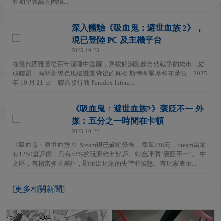
和期望過高的困境...
深入體驗《吸血鬼：避世血族 2》，
現已登陸 PC 及主機平台
2025-10-23
在現代西雅圖從百年沉睡中甦醒，穿梭於瀕臨超自然戰爭的城市，結
成聯盟，揭開新黑色風格謎團背後的真相 斯德哥爾摩和布萊頓 – 2025
年 10 月 21 日 – 聯合發行商 Paradox Intera...
《吸血鬼：避世血族2》褒貶不一 外
媒：五分之一時間在卡頓
2025-10-22
《吸血鬼：避世血族2》Steam現已解鎖發售，國區238元，Steam當前
有1250篇評價，只有53%的玩家給出好評。綜合評價“褒貶不一”。 中
文區，有相當多的差評，顯示出玩家的失望和憤怒。有玩家表示...
[更多相關新聞]