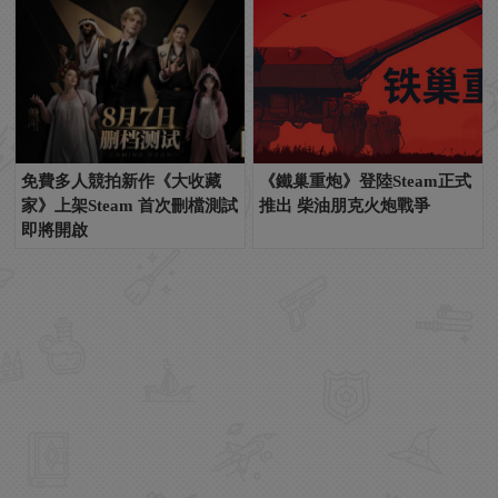
免費多人競拍新作《大收藏
《鐵巢重炮》登陸Steam正式
家》上架Steam 首次刪檔測試
推出 柴油朋克火炮戰爭
即將開啟