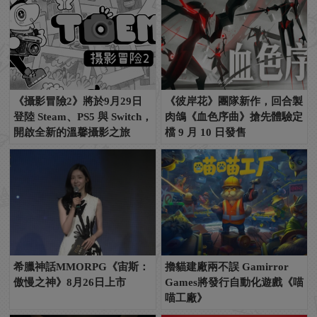
《攝影冒險2》將於9月29日
《彼岸花》團隊新作，回合製
登陸 Steam、PS5 與 Switch，
肉鴿《血色序曲》搶先體驗定
開啟全新的溫馨攝影之旅
檔 9 月 10 日發售
希臘神話MMORPG《宙斯：
擼貓建廠兩不誤 Gamirror
傲慢之神》8月26日上市
Games將發行自動化遊戲《喵
喵工廠》