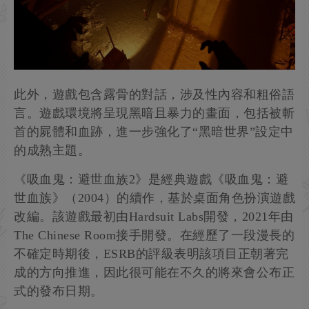
此外，遊戲包含露骨的對話，涉及性內容和粗俗語
言。遊戲環境將呈現黑暗且暴力的畫面，包括被斬
首的屍體和血跡，進一步強化了“黑暗世界”設定中
的成熟主題。
《吸血鬼：避世血族2》是經典遊戲《吸血鬼：避
世血族》（2004）的續作，基於桌面角色扮演遊戲
改編。該遊戲最初由Hardsuit Labs開發，2021年由
The Chinese Room接手開發。在經歷了一段漫長的
不確定時期後，ESRB的評級表明該項目正朝著完
成的方向推進，因此很可能在不久的將來會公布正
式的發布日期。