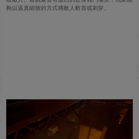
夠以逼真細致的方式將敵人斬首或刺穿。