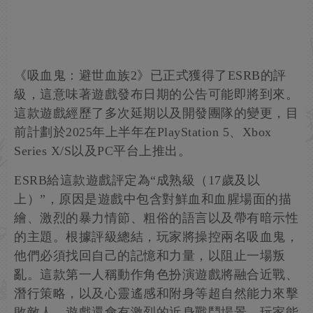
《吸血鬼：避世血族2》已正式獲得了ESRB的評
級，這意味著遊戲發布日期的公告可能即將到來。
這款遊戲經歷了多次延期以及開發團隊的變更，目
前計劃於2025年上半年在PlayStation 5、Xbox
Series X/S以及PC平台上推出。
ESRB給這款遊戲評定為“成熟級（17歲及以
上）”，原因是遊戲中包含對鮮血和血腥場面的描
繪、激烈的暴力情節、粗俗的語言以及帶有暗示性
的主題。根據評級總結，玩家將操控兩名吸血鬼，
他們必須找回自己的記憶和力量，以阻止一場叛
亂。這款第一人稱動作角色扮演遊戲將融合近戰、
潛行策略，以及心靈遙感和附身等超自然能力來擊
敗敵人。遊戲還會有激烈的近身戰鬥場景，玩家能