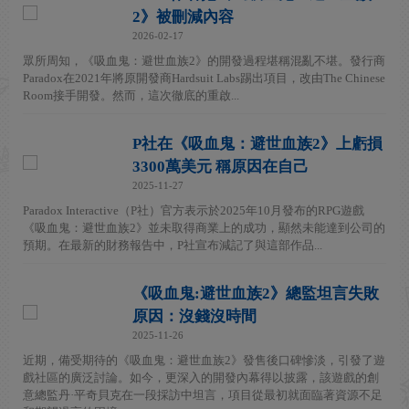
2》被刪減內容
2026-02-17
眾所周知，《吸血鬼：避世血族2》的開發過程堪稱混亂不堪。發行商
Paradox在2021年將原開發商Hardsuit Labs踢出項目，改由The Chinese
Room接手開發。然而，這次徹底的重啟...
P社在《吸血鬼：避世血族2》上虧損
3300萬美元 稱原因在自己
2025-11-27
Paradox Interactive（P社）官方表示於2025年10月發布的RPG遊戲
《吸血鬼：避世血族2》並未取得商業上的成功，顯然未能達到公司的
預期。在最新的財務報告中，P社宣布減記了與這部作品...
《吸血鬼:避世血族2》總監坦言失敗
原因：沒錢沒時間
2025-11-26
近期，備受期待的《吸血鬼：避世血族2》發售後口碑慘淡，引發了遊
戲社區的廣泛討論。如今，更深入的開發內幕得以披露，該遊戲的創
意總監丹·平奇貝克在一段採訪中坦言，項目從最初就面臨著資源不足