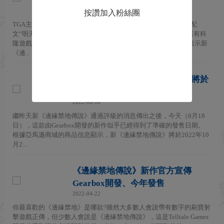
新《邊緣禁地傳說》遊戲
2022-08-23
按讚加入粉絲團
TGA主持人Geoff Keighley今日在推特上上傳了一張神秘圖片，配
文“明天見”，並@了《邊緣禁地》官方推特帳號，推文標簽中還有科
隆遊戲展和開幕之夜字樣。根據之前洩露的消息，這可能是在暗示新
《邊...
亞馬遜顯示新《邊緣禁地傳說》將於
10月21日發售
2022-08-18
繼昨天新《邊緣禁地傳說》通過評級的消息傳出之後，今天（8月18
日），這款由Gearbox開發的新作似乎已經得到了準確的發售日期。
根據亞馬遜商城的商品信息顯示，新《邊緣禁地傳說》將於2022年10
月2...
《邊緣禁地傳說》新作官方宣傳
Gearbox開發、今年發售
2022-04-22
你最喜歡的《邊緣禁地》是哪款?雖然大多數人會說帶有數字的刷寶射
擊遊戲正傳，但少數人會說是《邊緣禁地傳說》，這是Telltale Games