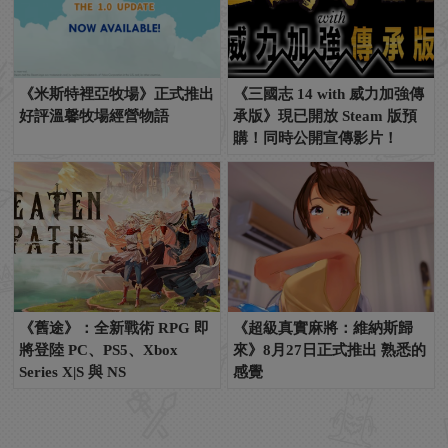
《米斯特裡亞牧場》正式推出
《三國志 14 with 威力加強傳
好評溫馨牧場經營物語
承版》現已開放 Steam 版預
購！同時公開宣傳影片！
《舊途》：全新戰術 RPG 即
《超級真實麻將：維納斯歸
將登陸 PC、PS5、Xbox
來》8月27日正式推出 熟悉的
Series X|S 與 NS
感覺