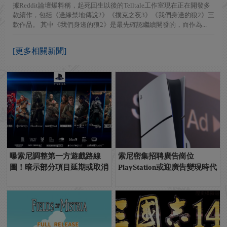
據Reddit論壇爆料稱，起死回生以後的Telltale工作室現在正在開發多
款續作，包括《邊緣禁地傳說2》《撲克之夜3》《我們身邊的狼2》三
款作品。 其中《我們身邊的狼2》是最先確認繼續開發的，而作為...
[更多相關新聞]
曝索尼調整第一方遊戲路線
索尼密集招聘廣告崗位
圖！暗示部分項目延期或取消
PlayStation或迎廣告變現時代