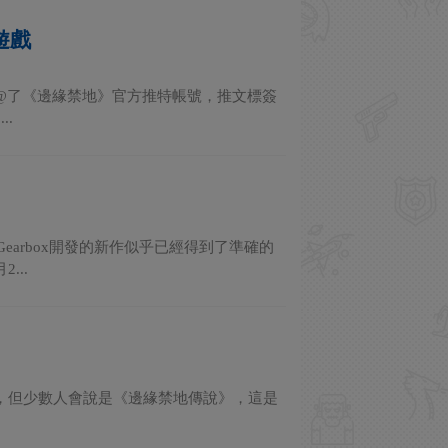
遊戲
”，並@了《邊緣禁地》官方推特帳號，推文標簽
.
arbox開發的新作似乎已經得到了準確的
...
，但少數人會說是《邊緣禁地傳說》，這是