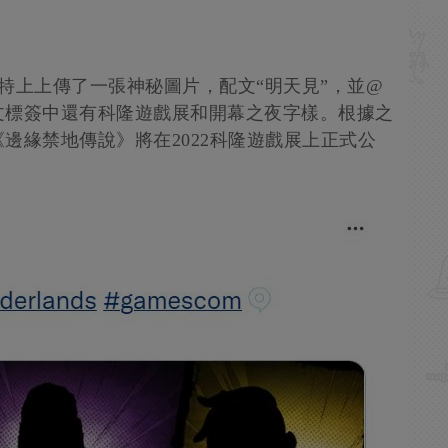
y今日在推特上上傳了一張神秘圖片，配文“明天見”，並@
文標簽中還有科隆遊戲展和開幕之夜字樣。根據之
邊緣禁地傳說》將在2022科隆遊戲展上正式公