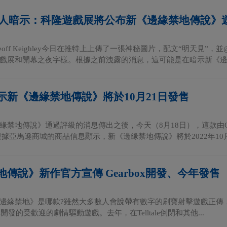
持人暗示：科隆遊戲展將公布新《邊緣禁地傳說》
eoff Keighley今日在推特上上傳了一張神秘圖片，配文“明天見
戲展和開幕之夜字樣。根據之前洩露的消息，這可能是在暗示新《邊..
示新《邊緣禁地傳說》將於10月21日發售
緣禁地傳說》通過評級的消息傳出之後，今天（8月18日），這款由Ge
據亞馬遜商城的商品信息顯示，新《邊緣禁地傳說》將於2022年10月2
傳說》新作官方宣傳 Gearbox開發、今年發售
邊緣禁地》是哪款?雖然大多數人會說帶有數字的刷寶射擊遊戲正傳
 Games開發的受歡迎的劇情驅動遊戲。去年，在Telltale倒閉和其他...