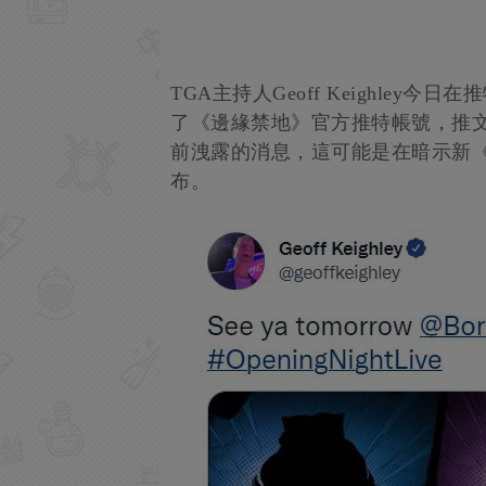
TGA主持人Geoff Keighle
了《邊緣禁地》官方推特帳號，推
前洩露的消息，這可能是在暗示新《
布。