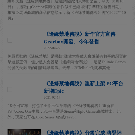
繼昨天新《邊緣禁地傳說》通過評級的消息傳出之後，今天（8月18
日），這款由Gearbox開發的新作似乎已經得到了準確的發售日期。
根據亞馬遜商城的商品信息顯示，新《邊緣禁地傳說》將於2022年10
月2...
《邊緣禁地傳說》新作官方宣傳
Gearbox開發、今年發售
2022-04-22
你最喜歡的《邊緣禁地》是哪款?雖然大多數人會說帶有數字的刷寶射
擊遊戲正傳，但少數人會說是《邊緣禁地傳說》，這是Telltale Games
開發的受歡迎的劇情驅動遊戲。去年，在Telltale倒閉和其他...
《邊緣禁地傳說》重新上架 PC平台
新增Epic
2021-02-17
2K今日宣布，打包了全部五個章節的《邊緣禁地傳說》重新在
PS4/Xbox One主機，PC平台通過Steam和Epic Games商城推出。此
外，玩家也可在Xbox Series X|S或PlaySt...
《邊緣禁地傳說》分級完成 將登陸