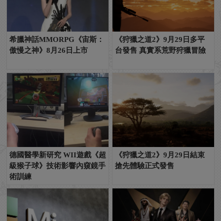
希臘神話MMORPG《宙斯：
《狩獵之道2》9月29日多平
傲慢之神》8月26日上市
台發售 真實系荒野狩獵冒險
德國醫學新研究 WII遊戲《超
《狩獵之道2》9月29日結束
級猴子球》技術影響內窺鏡手
搶先體驗正式發售
術訓練