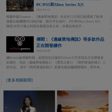
PC/PS5和Xbox Series X|S
2021-01-15
根據外媒Gematsu，《邊緣禁地傳說》在去年12月就已經通過了歐洲
遊戲分級機構PEGI的評級，顯示平台為PC，PS5和Xbox Series X|S。
雖然2K官方截止到現在都還沒有公布，但看起來也不...
傳聞：《邊緣禁地傳說》等多款作品
正在開發續作
2020-02-08
據Reddit論壇爆料稱，起死回生以後的Telltale工作室現在正在開發多
款續作，包括《邊緣禁地傳說2》《撲克之夜3》《我們身邊的狼2》三
款作品。 其中《我們身邊的狼2》是最先確認繼續開發的，而作為...
[更多相關新聞]