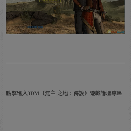
點擊進入3DM《無主 之地：傳說》遊戲論壇專區