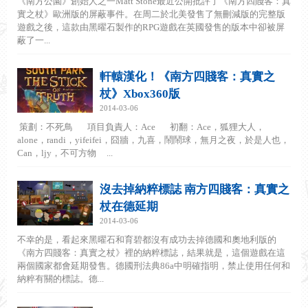
《南方公園》創始人之一Matt Stone最近公開批評了《南方四賤客：真
實之杖》歐洲版的屏蔽事件。在周二於北美發售了無刪減版的完整版
遊戲之後，這款由黑曜石製作的RPG遊戲在英國發售的版本中卻被屏
蔽了一...
軒轅漢化！《南方四賤客：真實之
杖》Xbox360版
2014-03-06
策劃：不死鳥 項目負責人：Ace 初翻：Ace，狐狸大人，
alone，randi，yifeifei，囧牆，九喜，鬧鬧球，無月之夜，於是人也，
Can，ljy，不可方物 ...
沒去掉納粹標誌 南方四賤客：真實之
杖在德延期
2014-03-06
不幸的是，看起來黑曜石和育碧都沒有成功去掉德國和奧地利版的
《南方四賤客：真實之杖》裡的納粹標誌，結果就是，這個遊戲在這
兩個國家都會延期發售。德國刑法典86a中明確指明，禁止使用任何和
納粹有關的標誌。德...