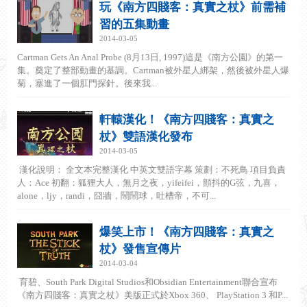
玩《南方四賤客：真實之杖》前需補
習的五集動畫
2014-03-05
Cartman Gets An Anal Probe (8月13日, 1997)這是《南方公園》的第一
集。奠定了整部動畫的基調。Cartman被外星人綁架，然後被外星人爆
菊，塞進了一個肛門探針。後來我...
軒轅漢化！《南方四賤客：真實之
杖》雙語漢化發布
2014-03-05
漢化說明： 全文本完整漢化 中英文雙語字幕 策劃：不死鳥 項目負責
人：Ace 初翻：狐狸大人，無月之夜，yifeifei，顫抖的G弦，九喜，
alone，ljy，randi，囧牆，鬧鬧球，吐槽帝，不可...
爆笑上市！《南方四賤客：真實之
杖》發售宣傳片
2014-03-04
育碧、South Park Digital Studios和Obsidian Entertainment聯合宣布
《南方四賤客：真實之杖》美版正式於Xbox 360、 PlayStation 3 和P...