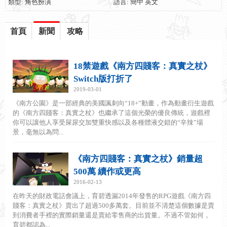
類型: 角色扮演
語言: 簡中 英文
首頁
新聞
攻略
18禁遊戲《南方四賤客：真實之杖》
Switch版打折了
2019-03-01
《南方公園》是一部經典的美國諷刺向“18+”動畫，作為動畫衍生遊戲
的《南方四賤客：真實之杖》也繼承了這個光榮的優良傳統，遊戲裡
你可以讓他人享受屎尿交加雙重快感以及各種體液交錯的“辛辣”場
景，毫無以為問...
《南方四賤客：真實之杖》銷量超
500萬 續作或更高
2016-02-13
在昨天的財政電話會議上，育碧透漏2014年發售的RPG遊戲《南方四
賤客：真實之杖》賣出了超過500多萬套。目前並不清楚這個數據是賣
到消費者手裡的實際銷量還是賣給零售商的出貨量。不過不管如何，
育碧都認為...