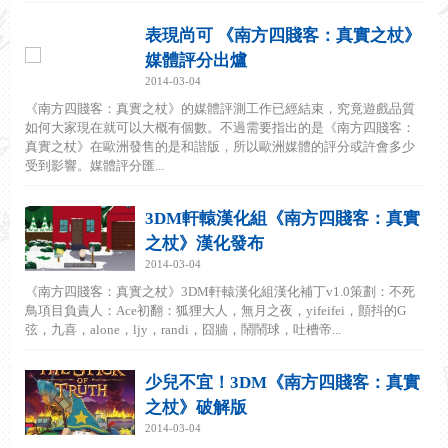
表現尚可 《南方四賤客：真實之杖》
媒體評分出爐
2014-03-04
《南方四賤客：真實之杖》的媒體評測工作已經結束，究竟遊戲品質
如何大家現在就可以大概有個數。不過需要指出的是《南方四賤客：
真實之杖》在歐洲發售的是和諧版，所以歐洲媒體的評分或許會多少
受到影響。媒體評分匯...
3DM軒轅漢化組《南方四賤客：真實
之杖》漢化發布
2014-03-04
《南方四賤客：真實之杖》3DM軒轅漢化組漢化補丁v1.0策劃：不死
鳥項目負責人：Ace初翻：狐狸大人，無月之夜，yifeifei，顫抖的G
弦，九喜，alone，ljy，randi，囧牆，鬧鬧球，吐槽帝...
少兒不宜！3DM《南方四賤客：真實
之杖》破解版
2014-03-04