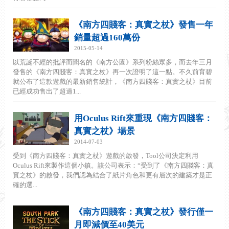
《南方四賤客：真實之杖》發售一年
銷量超過160萬份
2015-05-14
以荒誕不經的批評而聞名的《南方公園》系列粉絲眾多，而去年三月
發售的《南方四賤客：真實之杖》再一次證明了這一點。不久前育碧
就公布了這款遊戲的最新銷售統計，《南方四賤客：真實之杖》目前
已經成功售出了超過1...
用Oculus Rift來重現《南方四賤客：
真實之杖》場景
2014-07-03
受到《南方四賤客：真實之杖》遊戲的啟發，Tool公司決定利用
Oculus Rift來製作這個小鎮。該公司表示：“受到了《南方四賤客：真
實之杖》的啟發，我們認為結合了紙片角色和更有層次的建築才是正
確的選...
《南方四賤客：真實之杖》發行僅一
月即減價至40美元