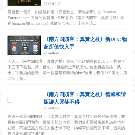
2014-04-17
僅發售一個月，由曾製作過《異塵餘生：新維加斯》的Obsidian
Entertainment開發的育碧旗下RPG新作《南方四賤客：真實之杖》便
在Amazon和GameStop上減價至40美元。上個月這...
《南方四賤客：真實之杖》新DLC 物
超所值快入手
2014-04-03
今天，《南方四賤客：真實之杖》迎來了自己的首個DLC，一共包含
了三個下載包。第一個包，“超級武士宇航員包”包含超級英雄，武
士，宇航員的服裝，每一個都帶有獨特的buff效果，售價1.99美元。第
二個，是...
《南方四賤客：真實之杖》德國和諧
版讓人哭笑不得
2014-03-30
經過三個星期的拖延，《南方四賤客：真實之杖》終於登陸德國，並
且被有關部門和諧，屏蔽了部分內容。我們並不難發現被和諧的地方
在哪，不過這黑方塊貼的也太懶了吧，納粹軍旗都要哭了啊，這真的
有必要去和諧它嗎?老...