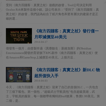
受到《南方四賤客：真實之杖》遊戲的啟發，Tool公司決定利用
Oculus Rift來製作這個小鎮。該公司表示：“受到了《南方四賤客：真
實之杖》的啟發，我們認為結合了紙片角色和更有層次的建築才是正
確的選...
《南方四賤客：真實之杖》發行僅一
月即減價至40美元
2014-04-17
僅發售一個月，由曾製作過《異塵餘生：新維加斯》的Obsidian
Entertainment開發的育碧旗下RPG新作《南方四賤客：真實之杖》便
在Amazon和GameStop上減價至40美元。上個月這...
《南方四賤客：真實之杖》新DLC 物
超所值快入手
2014-04-03
今天，《南方四賤客：真實之杖》迎來了自己的首個DLC，一共包含
了三個下載包。第一個包，“超級武士宇航員包”包含超級英雄，武
士，宇航員的服裝，每一個都帶有獨特的buff效果，售價1.99美元。第
二個，是...