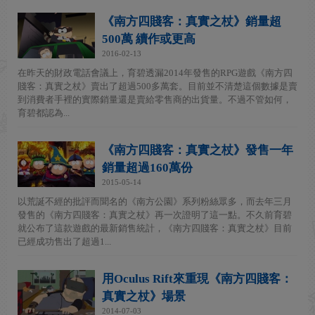
《南方四賤客：真實之杖》銷量超
500萬 續作或更高
2016-02-13
在昨天的財政電話會議上，育碧透漏2014年發售的RPG遊戲《南方四
賤客：真實之杖》賣出了超過500多萬套。目前並不清楚這個數據是賣
到消費者手裡的實際銷量還是賣給零售商的出貨量。不過不管如何，
育碧都認為...
《南方四賤客：真實之杖》發售一年
銷量超過160萬份
2015-05-14
以荒誕不經的批評而聞名的《南方公園》系列粉絲眾多，而去年三月
發售的《南方四賤客：真實之杖》再一次證明了這一點。不久前育碧
就公布了這款遊戲的最新銷售統計，《南方四賤客：真實之杖》目前
已經成功售出了超過1...
用Oculus Rift來重現《南方四賤客：
真實之杖》場景
2014-07-03