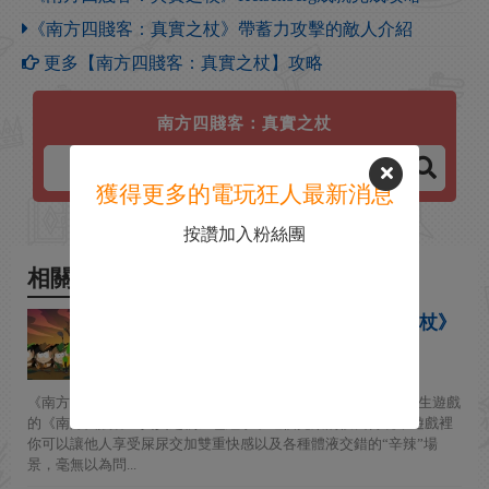
《南方四賤客：真實之杖》帶蓄力攻擊的敵人介紹
更多【南方四賤客：真實之杖】攻略
南方四賤客：真實之杖
獲得更多的電玩狂人最新消息
按讚加入粉絲團
相關新聞
18禁遊戲《南方四賤客：真實之杖》
Switch版打折了
2019-03-01
《南方公園》是一部經典的美國諷刺向“18+”動畫，作為動畫衍生遊戲
的《南方四賤客：真實之杖》也繼承了這個光榮的優良傳統，遊戲裡
你可以讓他人享受屎尿交加雙重快感以及各種體液交錯的“辛辣”場
景，毫無以為問...