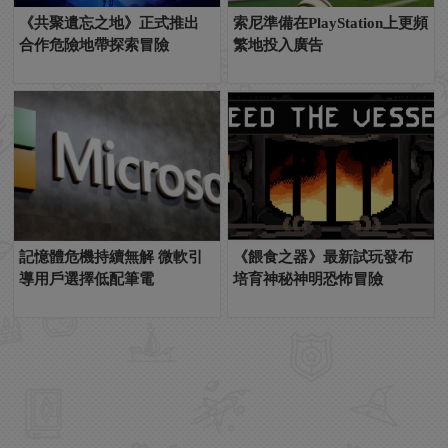
《共聚遺忘之地》正式推出
索尼準備在PlayStation上更頻
合作危險地帶探索冒險
繁地投入廣告
記憶體危機持續無解 微軟引
《餵食之器》最新試玩發布
導用戶選擇低配筆電
培育神秘神明恐怖冒險