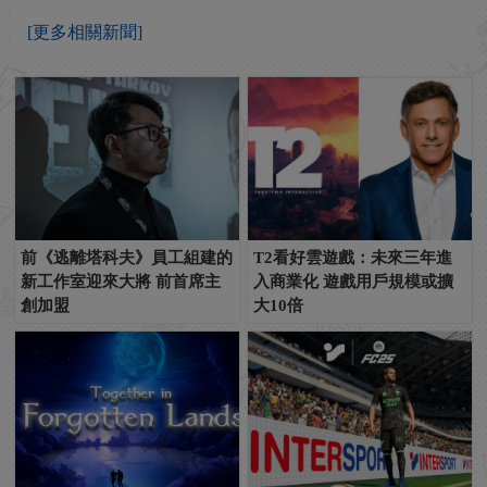
[更多相關新聞]
前《逃離塔科夫》員工組建的
T2看好雲遊戲：未來三年進
新工作室迎來大將 前首席主
入商業化 遊戲用戶規模或擴
創加盟
大10倍