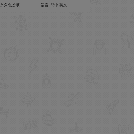
型: 角色扮演
語言: 簡中 英文