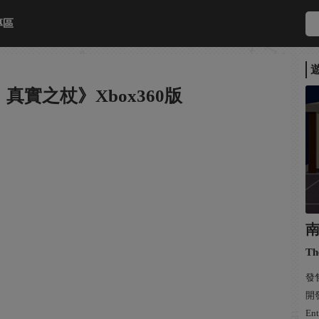
專區
實之杖》Xbox360版
Th
發售
開發
Ent