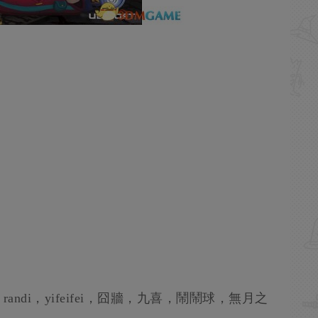
ndi，yifeifei，囧牆，九喜，鬧鬧球，無月之
物