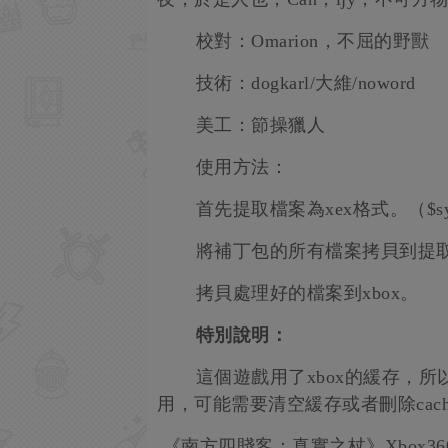
校對：Omarion，不屈的野獸
技術：dogkarl/大維/noword
美工：節操獵人
使用方法：
首先提取檔案為xex格式。（$syst
將補丁包的所有檔案拷貝到提取
拷貝處理好的檔案到xbox。
特別說明：
這個遊戲用了xbox的緩存，所
用，可能需要清空緩存或者刪除cac
《南方四賤客：真實之杖》Xbox3