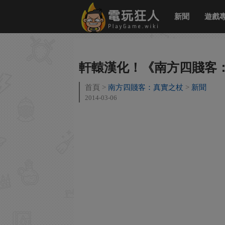
新聞
遊戲
軒轅漢化！《南方四賤客：真
首頁
南方四賤客：真實之杖
新聞
2014-03-06