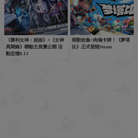
《勝利女神：妮姬》×《女神
萌獸收集+肉鴿卡牌！《夢塔
異聞錄》聯動主視覺公開 活
比》正式登陸Steam
動定檔8.13