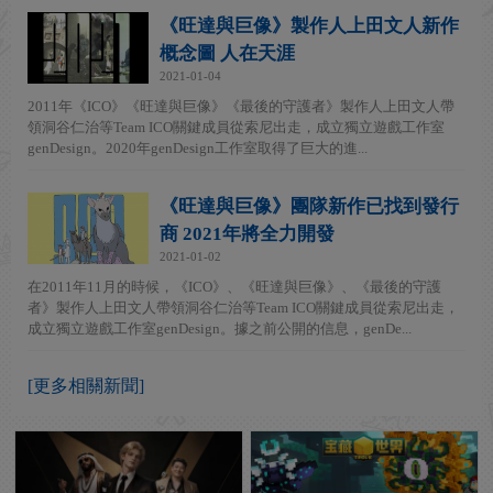
《旺達與巨像》製作人上田文人新作
概念圖 人在天涯
2021-01-04
2011年《ICO》《旺達與巨像》《最後的守護者》製作人上田文人帶
領洞谷仁治等Team ICO關鍵成員從索尼出走，成立獨立遊戲工作室
genDesign。2020年genDesign工作室取得了巨大的進...
《旺達與巨像》團隊新作已找到發行
商 2021年將全力開發
2021-01-02
在2011年11月的時候，《ICO》、《旺達與巨像》、《最後的守護
者》製作人上田文人帶領洞谷仁治等Team ICO關鍵成員從索尼出走，
成立獨立遊戲工作室genDesign。據之前公開的信息，genDe...
[更多相關新聞]