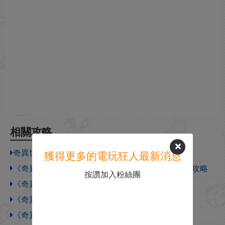
相關攻略
奇異世界靈魂風暴加強版需要什麽配置
獲得更多的電玩狂人最新消息
《奇異世界：靈魂風暴》攻略視頻 全關卡流程視頻攻略
按讚加入粉絲團
《奇異世界：靈魂風暴》遊戲特色介紹
《奇異世界：靈魂風暴》遊戲發售時間介紹
《奇異世界：靈魂風暴》遊戲簡單介紹