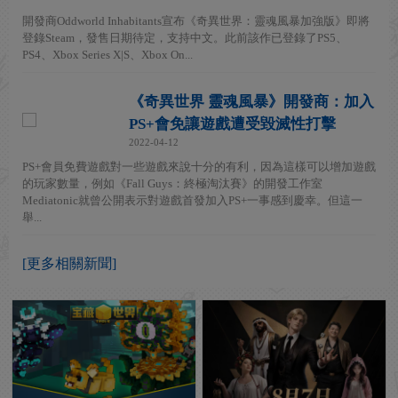
開發商Oddworld Inhabitants宣布《奇異世界：靈魂風暴加強版》即將
登錄Steam，發售日期待定，支持中文。此前該作已登錄了PS5、
PS4、Xbox Series X|S、Xbox On...
《奇異世界 靈魂風暴》開發商：加入
PS+會免讓遊戲遭受毀滅性打擊
2022-04-12
PS+會員免費遊戲對一些遊戲來說十分的有利，因為這樣可以增加遊戲
的玩家數量，例如《Fall Guys：終極淘汰賽》的開發工作室
Mediatonic就曾公開表示對遊戲首發加入PS+一事感到慶幸。但這一
舉...
[更多相關新聞]