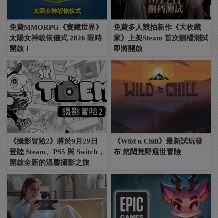
免費MMORPG《寶藏世界》
免費多人競拍新作《大收藏
太陽女神皈依儀式 2026 限時
家》上架Steam 首次刪檔測試
開啟！
即將開啟
《攝影冒險2》將於9月29日
《Wild n Chill》最新試玩發
登陸 Steam、PS5 與 Switch，
布 悠閑荒野避世冒險
開啟全新的溫馨攝影之旅