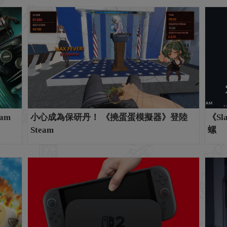
am
小心成為保研丹！ 《撓蛋蛋模擬器》登陸
《Sl
Steam
螺