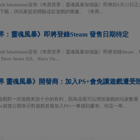
orld Inhabitants宣布《奇異世界：靈魂風暴加強版》即將於6月22日
下載，供玩家提前體驗這款遊戲的樂趣。 《奇異...
界：靈魂風暴》即將登錄Steam 發售日期待定
orld Inhabitants宣布《奇異世界：靈魂風暴加強版》即將登錄S
ox Series X|S、Xbox On...
界 靈魂風暴》開發商：加入PS+會免讓遊戲遭受
費遊戲對一些遊戲來說十分的有利，因為這樣可以增加遊戲的玩家數量，例如
tonic就曾公開表示對遊戲首發加入PS+一事感到慶幸。但這一舉...