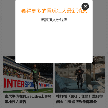
獲得更多的電玩狂人最新消息
按讚加入粉絲團
索尼準備在PlayStation上更頻
搜打撤《BR1：無限》擊殺得
繁地投入廣告
酬金 引發賭博與作弊擔憂