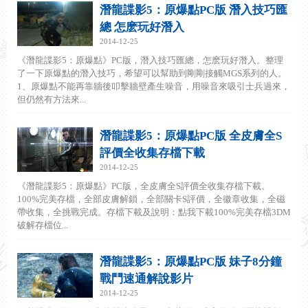
潛龍諜影5：原爆點PC版 潛入技巧匯
總 怎麽玩好潛入
2014-12-25
《潛龍諜影5：原爆點》PC版，潛入技巧匯總，怎麽玩好潛入。整理
了一下原爆點的潛入技巧，希望可以幫助到剛剛接觸MGS系列的人。
1、原爆點不能再靠牆後叩擊牆壁產生噪音，用噪音來吸引士兵過來，
但仍然有方法來...
潛龍諜影5：原爆點PC版 全皮膚全S
評價全收集存檔下載
2014-12-25
《潛龍諜影5：原爆點》PC版，全皮膚全S評價全收集存檔下載。
100%完美存檔，全部皮膚解鎖，全部關卡S評價，全徽章收集，全磁
帶收集，全挑戰完成。存檔下載及說明：點我下載100%完美存檔3DM
破解存檔位...
潛龍諜影5：原爆點PC版 妹子8分鐘
戰鬥速通解說影片
2014-12-25