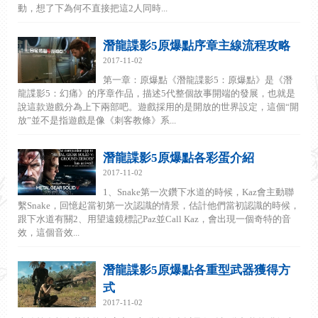
動，想了下為何不直接把這2人同時...
潛龍諜影5原爆點序章主線流程攻略
2017-11-02
第一章：原爆點《潛龍諜影5：原爆點》是《潛
龍諜影5：幻痛》的序章作品，描述5代整個故事開端的發展，也就是
說這款遊戲分為上下兩部吧。遊戲採用的是開放的世界設定，這個“開
放”並不是指遊戲是像《刺客教條》系...
潛龍諜影5原爆點各彩蛋介紹
2017-11-02
1、Snake第一次鑽下水道的時候，Kaz會主動聯
繫Snake，回憶起當初第一次認識的情景，估計他們當初認識的時候，
跟下水道有關2、用望遠鏡標記Paz並Call Kaz，會出現一個奇特的音
效，這個音效...
潛龍諜影5原爆點各重型武器獲得方
式
2017-11-02