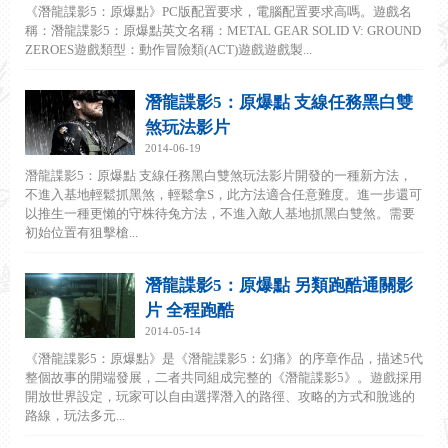
《潛龍諜影5：原爆點》PC版配置要求，電腦配置要求高嗎。遊戲名
稱：潛龍諜影5：原爆點英文名稱：METAL GEAR SOLID V: GROUND
ZEROES遊戲類型：動作冒險類(ACT)遊戲遊戲製...
潛龍諜影5：原爆點 支線任務黑白雙
煞玩法影片
2014-06-19
潛龍諜影5：原爆點 支線任務黑白雙煞玩法影片開發的一種新方法，
不進入基地輕鬆抓黑煞，輕鬆拿S，此方法適合任意難度。進一步還可
以推生一種更懶的守株待兔方法，不進入敵人基地抓黑白雙煞。需要
初始位置有狙擊槍...
潛龍諜影5：原爆點 另類跑酷通關影
片 全程跑酷
2014-05-14
《潛龍諜影5：原爆點》是《潛龍諜影5：幻痛》的序章作品，描述5代
整個故事的開端發展，二者共同組成完整的《潛龍諜影5》。遊戲採用
開放世界設定，玩家可以自由選擇潛入的路徑、攻略的方式和脫逃的
路線，玩法多元...