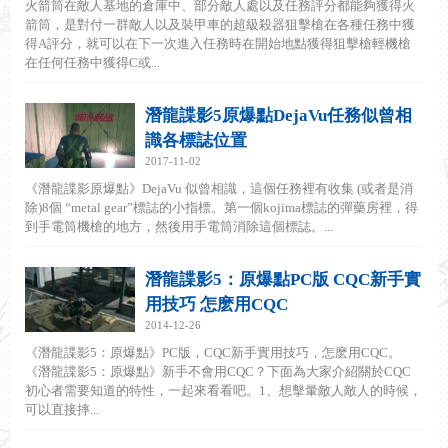
火箭筒在敵人基地的倉庫中、部分敵人處以及任務評分都能夠獲得火
箭筒，是對付一群敵人以及裝甲車的超級殺器狙擊槍在各種任務中獲
得A評分，就可以在下一次進入任務時在開始地點獲得狙擊槍輕機槍
在任何任務中獲得C或...
潛龍諜影5原爆點DejaVu任務似曾相
識各標誌位置
2017-11-02
《潛龍諜影原爆點》DejaVu 似曾相識，這個任務裡有收集 (或者是消
除)8個 “metal gear”標誌的小指標。第一個kojima標誌的彈藥房裡，得
到手電筒機槍的地方，然後用手電筒消除這個標誌。...
潛龍諜影5：原爆點PC版 CQC新手實
用技巧 怎麽用CQC
2014-12-26
《潛龍諜影5：原爆點》PC版，CQC新手實用技巧，怎麽用CQC。
《潛龍諜影5：原爆點》新手不會用CQC？下面為大家介紹關於CQC
初心者需要知道的特性，一起來看看吧。1、想擊暈敵人敵人的時候，
可以直接摔...