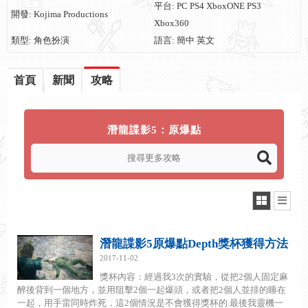
平台: PC PS4 XboxONE PS3
開發: Kojima Productions
Xbox360
類型: 角色扮演
語言: 簡中 英文
首頁
新聞
攻略
潛龍諜影5：原爆點
潛龍諜影5原爆點Depth獎杯獲得方法
2017-11-02
獎杯內容：經過我3次的實驗，從把2個人固定麻
醉後背到一個地方，並用阻擊2個一起爆頭，或者把2個人並排的睡在
一起，用手雷同時炸死，這2個情況是不會獲得獎杯的.最後我靈機一