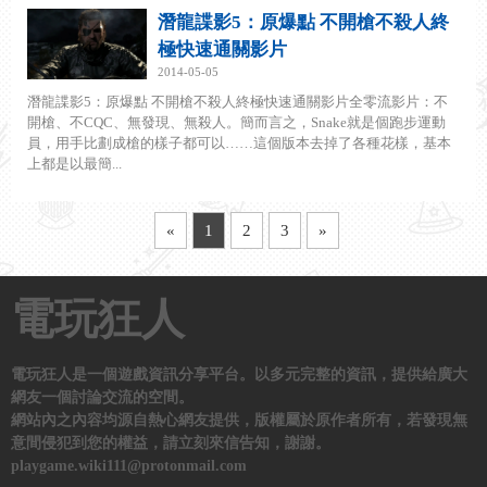
潛龍諜影5：原爆點 不開槍不殺人終
極快速通關影片
2014-05-05
潛龍諜影5：原爆點 不開槍不殺人終極快速通關影片全零流影片：不
開槍、不CQC、無發現、無殺人。簡而言之，Snake就是個跑步運動
員，用手比劃成槍的樣子都可以……這個版本去掉了各種花樣，基本
上都是以最簡...
«
1
2
3
»
電玩狂人
電玩狂人是一個遊戲資訊分享平台。以多元完整的資訊，提供給廣大
網友一個討論交流的空間。
網站內之內容均源自熱心網友提供，版權屬於原作者所有，若發現無
意間侵犯到您的權益，請立刻來信告知，謝謝。
playgame.wiki111@protonmail.com