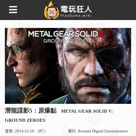
潛龍諜影5：原爆點
METAL GEAR SOLID V:
GROUND ZEROES
發售: 2014-12-18 （PC）
發行: Konami Digital Entertainment