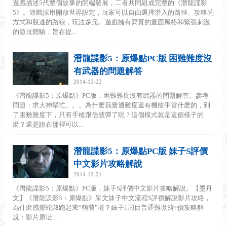
遊戲描述5代整個故事的開端發展，二者共同組成完整的《潛龍諜影
5》。遊戲採用開放世界設定，玩家可以自由選擇潛入的路徑、攻略的
方式和脫逃的路線，玩法多元。遊戲擁有寫實的畫面風格和緊張刺激
的遊玩體驗，旨在提...
潛龍諜影5：原爆點PC版 困難難度沒
有武器的問題解答
2014-12-22
《潛龍諜影5：原爆點》PC版，困難難度沒有武器的問題解答。參考
問題：求大神幫忙。。。為什麽我普通難度還有機槍手雷什麽的，到
了困難難度下，只有手槍跟信號彈了呢？這個模式就是這個樣子的
麽？還是說在那裡可以...
潛龍諜影5：原爆點PC版 妹子S評價
中文影片攻略解說
2014-12-21
《潛龍諜影5：原爆點》PC版，妹子S評價中文影片攻略解說。【墨丹
文】《潛龍諜影5：原爆點》呆文妹子中文流程S評價解說影片攻略，
為什麽感覺蛇叔跑起來“萌萌”噠？妹子1周目普通難度S評價攻略解
說：影片原址...