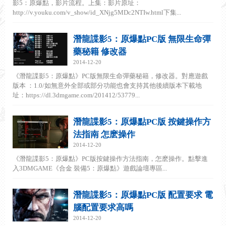
影5：原爆點，影片流程。上集：影片原址：
http://v.youku.com/v_show/id_XNjg5MDc2NTIw.html下集...
潛龍諜影5：原爆點PC版 無限生命彈
藥秘籍 修改器
2014-12-20
《潛龍諜影5：原爆點》PC版無限生命彈藥秘籍，修改器。對應遊戲
版本 ：1.0/如無意外全部或部分功能也會支持其他後續版本下載地
址：https://dl.3dmgame.com/201412/53779...
潛龍諜影5：原爆點PC版 按鍵操作方
法指南 怎麽操作
2014-12-20
《潛龍諜影5：原爆點》PC版按鍵操作方法指南，怎麽操作。點擊進
入3DMGAME《合金 裝備5：原爆點》遊戲論壇專區...
潛龍諜影5：原爆點PC版 配置要求 電
腦配置要求高嗎
2014-12-20