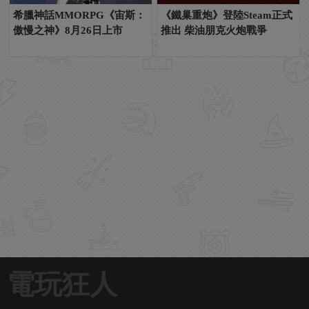
希臘神話MMORPG《宙斯：
《鐵巢重炮》登陸Steam正式
傲慢之神》8月26日上市
推出 柴油朋克火炮戰爭
電玩狂人