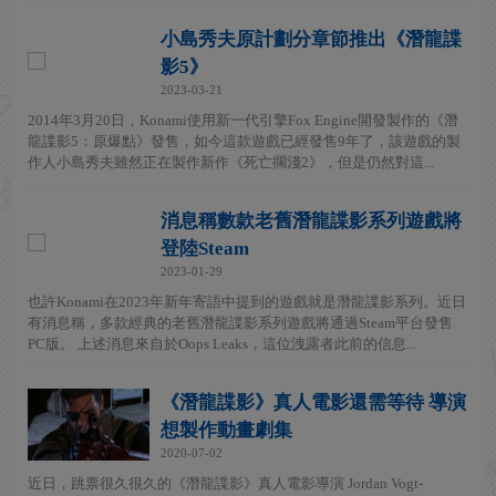
小島秀夫原計劃分章節推出《潛龍諜
影5》
2023-03-21
2014年3月20日，Konami使用新一代引擎Fox Engine開發製作的《潛
龍諜影5：原爆點》發售，如今這款遊戲已經發售9年了，該遊戲的製
作人小島秀夫雖然正在製作新作《死亡擱淺2》，但是仍然對這...
消息稱數款老舊潛龍諜影系列遊戲將
登陸Steam
2023-01-29
也許Konami在2023年新年寄語中提到的遊戲就是潛龍諜影系列。近日
有消息稱，多款經典的老舊潛龍諜影系列遊戲將通過Steam平台發售
PC版。 上述消息來自於Oops Leaks，這位洩露者此前的信息...
《潛龍諜影》真人電影還需等待 導演
想製作動畫劇集
2020-07-02
近日，跳票很久很久的《潛龍諜影》真人電影導演 Jordan Vogt-