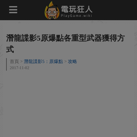
潛龍諜影5原爆點各重型武器獲得方
式
首頁
潛龍諜影5：原爆點
攻略
2017-11-02