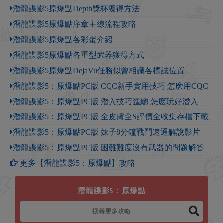
潛龍諜影5原爆點Depth獎杯獲得方法
潛龍諜影5原爆點序章主線流程攻略
潛龍諜影5原爆點各彩蛋介紹
潛龍諜影5原爆點各重型武器獲得方式
潛龍諜影5原爆點DejaVu任務似曾相識各標誌位置
潛龍諜影5：原爆點PC版 CQC新手實用技巧 怎麽用CQC
潛龍諜影5：原爆點PC版 潛入技巧匯總 怎麽玩好潛入
潛龍諜影5：原爆點PC版 全皮膚全S評價全收集存檔下載
潛龍諜影5：原爆點PC版 妹子8分鐘戰鬥速通解說影片
潛龍諜影5：原爆點PC版 困難難度沒有武器的問題解答
更多【潛龍諜影5：原爆點】攻略
潛龍諜影5：原爆點