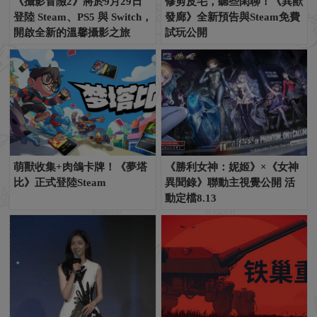
《攝影冒險2》將於9月29日
修剪皮毛，聽些閑聊！《異獸
登陸 Steam、PS5 與 Switch，
發廊》全新預告與Steam免費
開啟全新的溫馨攝影之旅
試玩公開
萌獸收集+肉鴿卡牌！《夢塔
《勝利女神：妮姬》×《女神
比》正式登陸Steam
異聞錄》聯動主視覺公開 活
動定檔8.13