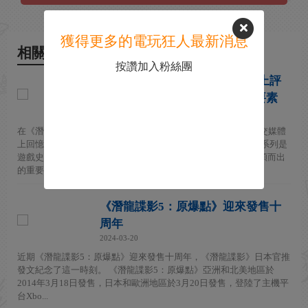
獲得更多的電玩狂人最新消息
相關新聞
按讚加入粉絲團
《潛龍諜影5：原爆點》系列史上評
分最低 小島：已盡量加入遊戲要素
2025-03-21
在《潛龍諜影5：原爆點》發售 11 年後，製作人小島秀夫在社交媒體
上回憶了這款遊戲發布時獲得大量差評的感受。 《潛龍諜影》系列是
遊戲史上最著名的系列之一，也是小島作為遊戲製作人能夠脫穎而出
的重要作品。...
《潛龍諜影5：原爆點》迎來發售十
周年
2024-03-20
近期《潛龍諜影5：原爆點》迎來發售十周年，《潛龍諜影》日本官推
發文紀念了這一時刻。 《潛龍諜影5：原爆點》亞洲和北美地區於
2014年3月18日發售，日本和歐洲地區於3月20日發售，登陸了主機平
台Xbo...