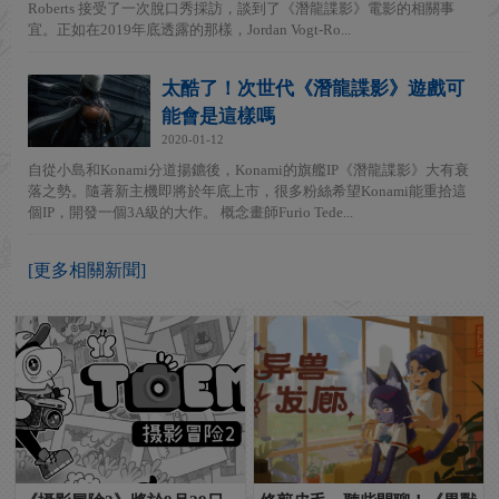
Roberts 接受了一次脫口秀採訪，談到了《潛龍諜影》電影的相關事
宜。正如在2019年底透露的那樣，Jordan Vogt-Ro...
太酷了！次世代《潛龍諜影》遊戲可
能會是這樣嗎
2020-01-12
自從小島和Konami分道揚鑣後，Konami的旗艦IP《潛龍諜影》大有衰
落之勢。隨著新主機即將於年底上市，很多粉絲希望Konami能重拾這
個IP，開發一個3A級的大作。 概念畫師Furio Tede...
[更多相關新聞]