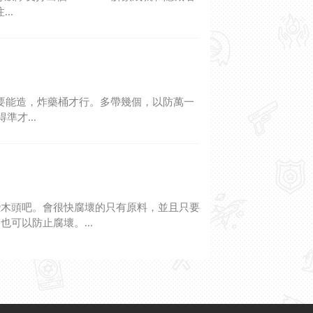
..
地要能造，炸藥桶才行。多帶幾個，以防萬一
準才...
些木頭吧。會很快腐壞的只有原料，並且只要
可以防止腐壞。...