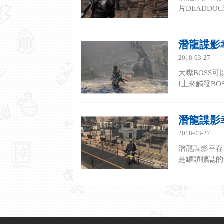
片DEADDO
潛龍諜影
2018-03-27
大嘴BOSS
!上來觸發BO
潛龍諜影
2018-03-27
潛龍諜影幸存
是罐頭標誌的