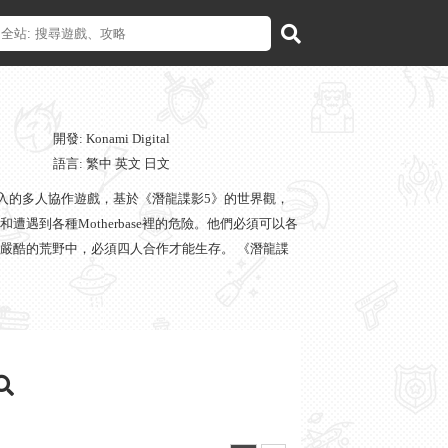
開發: Konami Digital
語言: 繁中 英文 日文
款基於潛入的多人協作遊戲，基於《潛龍諜影5》的世界觀，
遇到各種Motherbase裡的危險。他們必須可以各
嚴酷的荒野中，必須四人合作才能生存。 《潛龍諜
，在此基礎上將加入合作玩法。遊戲核心玩法就是合
等。總而言之，從過程的角度，從和另外三個好友的
自己正處在一片沙漠中，這裡是一塊禁地。這裡看起來
其他戰友在那，如果你想幸存下來，就必須進行團隊