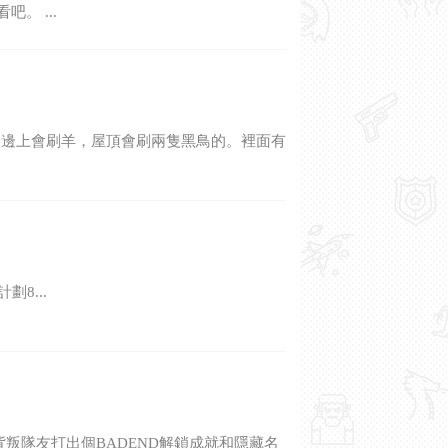
。 ...
，邊上會刷羊，屋頂會刷兩隻黑鳥的。裡面有
8...
背叛隊友打出個BADEND解鎖成就和隱藏名