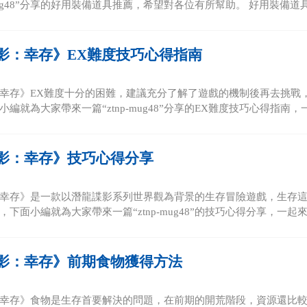
-mug48”分享的好用裝備道具推薦，希望對各位有所幫助。 好用裝備道具推
影：幸存》EX難度技巧心得指南
幸存》EX難度十分的困難，建議充分了解了遊戲的機制後再去挑戰
編就為大家帶來一篇“ztnp-mug48”分享的EX難度技巧心得指南，一起
影：幸存》技巧心得分享
幸存》是一款以潛龍諜影系列世界觀為背景的生存冒險遊戲，生存
下面小編就為大家帶來一篇“ztnp-mug48”的技巧心得分享，一起來看
影：幸存》前期食物獲得方法
幸存》食物是生存首要解決的問題，在前期的開荒階段，資源還比