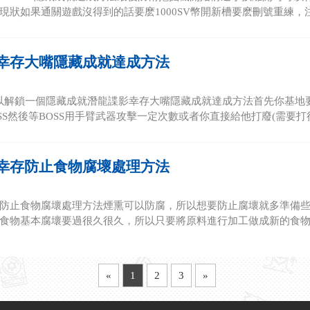
G現狀如果通關遊戲沒得到的話要麽1000SV幣開新槽要麽刪號重練，注.
幸存大嘴隱藏成就達成方法
可以解鎖一個隱藏成就潛龍諜影幸存大嘴隱藏成就達成方法首先你基
SS然後等BOSS用手臂武器攻擊一定次數或者你直接給他打廢(需要打得
幸存防止食物腐壞處理方法
防止食物腐壞處理方法煙熏可以防腐，所以想要防止腐壞就多準備
食物基本腐壞要過很久很久，所以只要將原料進行加工做成新的食物也
«
1
2
3
»