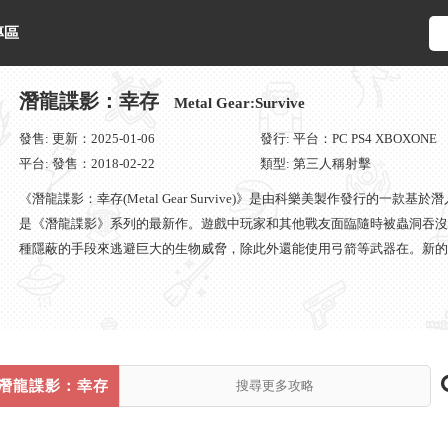
專區
潛龍諜影：幸存
Metal Gear:Survive
發售: 更新：2025-01-06
發行: 平台：PC PS4 XBOXONE
平台: 發售：2018-02-22
類型: 第三人稱射擊
《潛龍諜影：幸存(Metal Gear Survive)》是由科樂美製作發行的一
是《潛龍諜影》系列的最新作。遊戲中玩家和其他戰友面臨隨時被蟲洞吞沒和遭
種隱蔽的手段來逃避巨大的生物威脅，除此外還能使用弓箭等武器在。新的
影：幸存》的玩法很接近《潛龍諜影5：幻痛》，和後者有許多相近的地方
作遊玩，比如說使用不同的風格完成任務，和其他人合作試驗不同的戰術等
戰術合作來說，它的重玩性很強。 遊戲背景： 戰士們醒來時，他們發現
很像外星球，很多爆炸後的廢墟殘渣從蟲洞中飛出。你不是孤生一人，還有
合作。通過策略與自己的力量來求生。
潛龍諜影：幸存