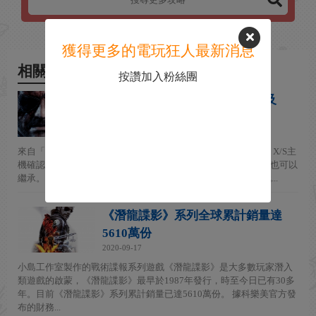
獲得更多的電玩狂人最新消息
相關新聞
按讚加入粉絲團
次世代主機兼容《潛龍諜影5》及
《幸存》 存檔可繼承
2020-11-13
來自「潛龍諜影」官方推特發布的最新消息，PS5、Xbox Series X/S主
機確認兼容《潛龍諜影5》及《潛龍諜影：幸存》，遊戲的存檔也可以
繼承。 「潛龍諜影」官方推特表示：“想告訴那些一直詢問的玩...
《潛龍諜影》系列全球累計銷量達
5610萬份
2020-09-17
小島工作室製作的戰術諜報系列遊戲《潛龍諜影》是大多數玩家潛入
類遊戲的啟蒙，《潛龍諜影》最早於1987年發行，時至今日已有30多
年。目前《潛龍諜影》系列累計銷量已達5610萬份。 據科樂美官方發
布的財務...