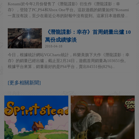
Konami於今年2月份發售了《潛龍諜影》衍生作《潛龍諜影：幸
存》，登陸了PC,PS4和Xbox One平台。這款遊戲的銷量如何?Konami
一直沒有說，至少在最近公布的財報中沒有提到。這家日本遊戲發...
《潛龍諜影：幸存》首周銷量出爐 10
萬份成績慘淡
2018-04-18
今日，根據統計網站VGChartz統計，科樂美旗下大作《潛龍諜影：幸
存》的銷量已經出爐，截止至2月24日，遊戲首周銷量為103651份。
根據平台來算，銷量最好的是PS4平台，賣出84551份(82%)...
[更多相關新聞]