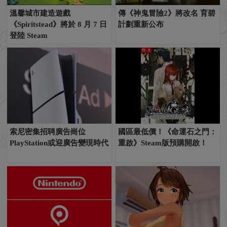
溫馨城市建造遊戲
傳《神鬼冒險2》將改名 育碧
《Spiritstead》將於 8 月 7 日
計劃重新公布
登陸 Steam
索尼密集招聘廣告崗位
國區最低價！《命運石之門：
PlayStation或迎廣告變現時代
重啟》Steam版預購開啟！