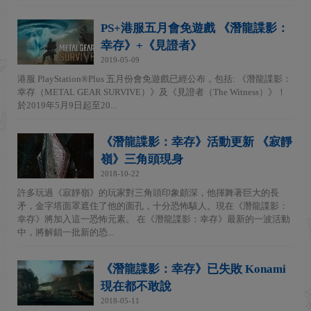
PS+港服五月會免遊戲 《潛龍諜影：
幸存》+《見證者》
2019-05-09
港服 PlayStation®Plus 五月份會免遊戲已經公布，包括: 《潛龍諜影：
幸存（METAL GEAR SURVIVE）》及《見證者（The Witness）》！
於2019年5月9日起至20...
《潛龍諜影：幸存》活動更新 《寂靜
嶺》三角頭現身
2018-10-22
許多玩過《寂靜嶺》的玩家對三角頭印象頗深，他揮舞著巨大的長
矛，金字塔面罩遮住了他的面孔，十分恐怖駭人。現在《潛龍諜影：
幸存》將加入這一恐怖元素。 在《潛龍諜影：幸存》最新的一波活動
中，將解鎖一批新的恐...
《潛龍諜影：幸存》已失敗 Konami
現在都不敢說
2018-05-11