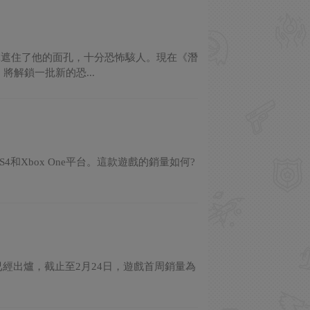
罩遮住了他的面孔，十分恐怖駭人。現在《潛
解鎖一批新的恐...
4和Xbox One平台。這款遊戲的銷量如何?
已經出爐，截止至2月24日，遊戲首周銷量為