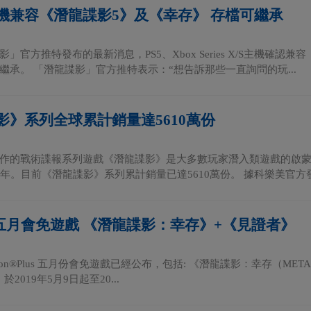
機兼容《潛龍諜影5》及《幸存》 存檔可繼承
」官方推特發布的最新消息，PS5、Xbox Series X/S主機確
繼承。 「潛龍諜影」官方推特表示：“想告訴那些一直詢問的玩...
影》系列全球累計銷量達5610萬份
作的戰術諜報系列遊戲《潛龍諜影》是大多數玩家潛入類遊戲的啟蒙，
多年。目前《潛龍諜影》系列累計銷量已達5610萬份。 據科樂美官方發
服五月會免遊戲 《潛龍諜影：幸存》+《見證者》
tation®Plus 五月份會免遊戲已經公布，包括: 《潛龍諜影：幸存（META
！ 於2019年5月9日起至20...