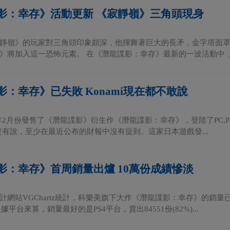
影：幸存》活動更新 《寂靜嶺》三角頭現身
靜嶺》的玩家對三角頭印象頗深，他揮舞著巨大的長矛，金字塔面
》將加入這一恐怖元素。 在《潛龍諜影：幸存》最新的一波活動中，將
影：幸存》已失敗 Konami現在都不敢說
今年2月份發售了《潛龍諜影》衍生作《潛龍諜影：幸存》，登陸了PC,PS
一直沒有說，至少在最近公布的財報中沒有提到。這家日本遊戲發...
影：幸存》首周銷量出爐 10萬份成績慘淡
計網站VGChartz統計，科樂美旗下大作《潛龍諜影：幸存》的銷量
根據平台來算，銷量最好的是PS4平台，賣出84551份(82%)...