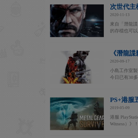
次世代主
2020-11-13
來自「潛龍諜影
的存檔也可以
《潛龍諜
2020-09-17
小島工作室製
今日已有30
PS+港
2019-05-09
港服 PlayS
Witness）》