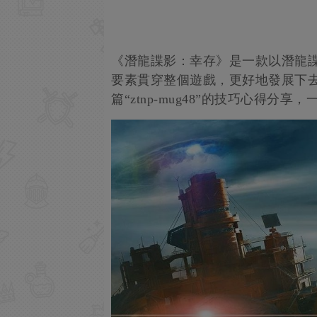
《潛龍諜影：幸存》是一款以潛龍
要素貫穿整個遊戲，更好地發展下
篇“ztnp-mug48”的技巧心得分享