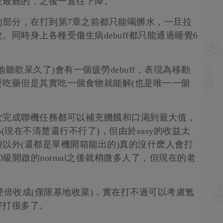
是最難的，之後一直往下降。
的部分，在打到第7章之前都只能喝髒水，一旦拉
同時身上各種受傷生病debuff都只能通過睡覺6
聽歌呆久了)會有一個疲勞debuff，表現為移動
吃藥但是其實吃一個食物就能解(也是唯一一個
次完成聯機任務都可以補充饑餓和口渴到最大值，
(現在不清楚還行不行了)，但由於easy的收益太
以外(還都是單機開箱能出的)真的沒什麽人會打
0級開啟的normal之後就稍微多人了，但現在的老
雙倍收成(僅限基地收菜)，實在打不過可以考慮氪
好打很多了。