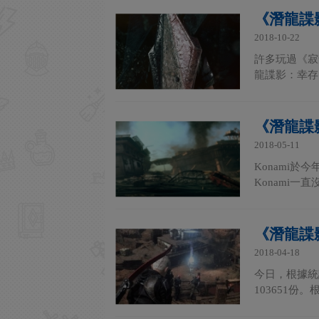
《潛龍諜
2018-10-22
許多玩過《寂
龍諜影：幸存
《潛龍諜
2018-05-11
Konami於
Konami
《潛龍諜
2018-04-18
今日，根據統
103651份。