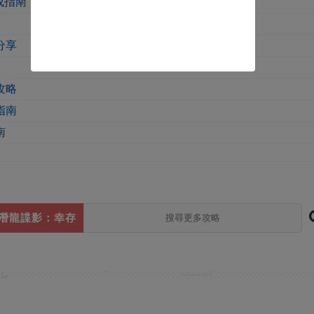
成指南
分享
攻略
指南
南
潛龍諜影：幸存