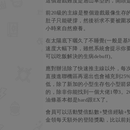
這個遊戲難度是過山車型的，開頭
前20級的主線是整個遊戲最像生存
肚子只能硬撐，然後祈求不要被圍攻。
小時來自然療養。
在太陽底下曬久了不睡覺(一般是基地
速度大幅下降，雖然系統會提示你要
可以吃飯解決的生病debuff)。
應對辦法除了快速推主線以外，每
直接進聯機區再退出也會補充到25%
低，除了新加的小型生存包小型箭袋
的，除非你能找到一個大佬1帶3。2
油條基本都是hard跟EX了。
會員可以活動雙倍點數+雙倍經驗+
金領每天額外的登陸獎勵，比以前