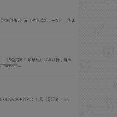
認兼容《潛龍諜影5》及《潛龍諜影：幸存》，遊戲
《潛龍諜影》最早於1987年發行，時至
布的財務...
L GEAR SURVIVE）》及《見證者（The