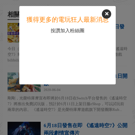
相關新聞
獲得更多的電玩狂人最新消息
NS《遙遠時空7》簡體中文版今日發
按讚加入粉絲團
售 明日有中文直播
2020-06-18
今日（6月18日），光榮特庫摩官方宣布：Nintendo Switch版《遙遠時
空7》簡體中文版今日發售，6月19日20時將於台灣光榮特庫摩遊戲
bilibili直播間舉辦《遙遠時空7》感謝中文玩家直播...
《遙遠時空7》推出體驗版 6月11日開
啟
2020-06-04
剛剛，光榮特庫摩宣布即將於6月18日在Switch平台發售的《遙遠時空
7》將推出免費試玩版，預計於6月11日上架日服eShop，可以試玩前
兩章的內容。 《遙遠時空7》是光榮特庫摩遊戲旗下開發團隊Rub...
6月18日發售在即 《遙遠時空7》公開
兩段劇情宣傳片