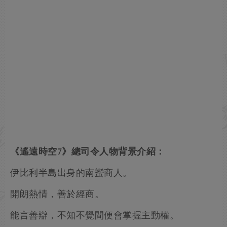
《遙遠時空7》總司令人物背景介紹：
伊比利半島出身的南蠻商人。
開朗熱情，善於經商。
能言善辯，不知不覺間便會掌握主動權。