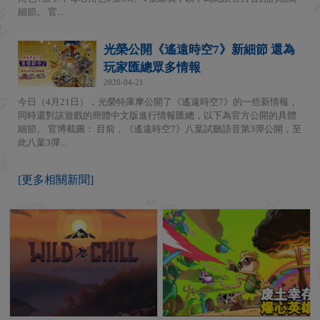
細節。 官...
光榮公開《遙遠時空7》新細節 還為
玩家匯總眾多情報
2020-04-21
今日（4月21日），光榮特庫摩公開了《遙遠時空7》的一些新情報，
同時還對該遊戲的簡體中文版進行情報匯總，以下為官方公開的具體
細節。 官博截圖： 目前，《遙遠時空7》八葉試聽語音第3彈公開，至
此八葉3彈...
[更多相關新聞]