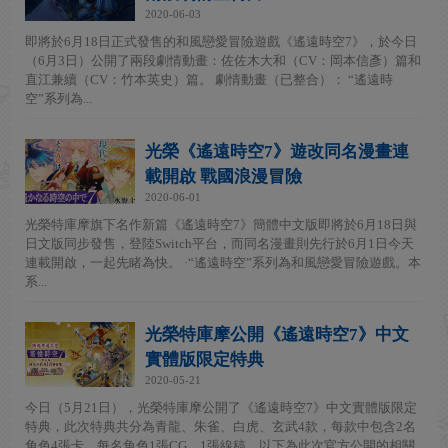
2020-06-03
即將於6月18日正式發售的和風戀愛冒險遊戲《遙遠時空7》，於今日
（6月3日）公開了兩段劇情動畫：佐佐木大和（CV：岡本信彥）篇和
直江兼續（CV：竹本英史）篇。 劇情動畫（已整合）： “遙遠時
空”系列為...
光榮《遙遠時空7》遊改同名漫畫連
載開啟 戰國浪漫冒險
2020-06-01
光榮特庫摩旗下名作新篇《遙遠時空7》簡體中文版即將於6月18日與
日文版同步發售，登陸Switch平台，而同名漫畫則先行於6月1日今天
連載開啟，一起先睹為快。 ·“遙遠時空”系列為和風戀愛冒險遊戲。本
系...
光榮特庫摩公開《遙遠時空7》中文
實體版限定特典
2020-05-21
今日（5月21日），光榮特庫摩公開了《遙遠時空7》中文實體版限定
特典，此次特典共分為青龍、朱雀、白虎、玄武4款，每款中包含2名
角色4張卡，每名角色1張CG、1張線稿，以下為此次官方公開的相關