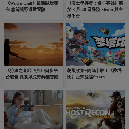
《Wild n Chill》最新試玩發
《廢土幸存者：爆心英雄》將
布 悠閑荒野避世冒險
於 8 月 20 日登陸 Steam 與主
機平台
《狩獵之道2》9月29日多平
萌獸收集+肉鴿卡牌！《夢塔
台發售 真實系荒野狩獵冒險
比》正式登陸Steam