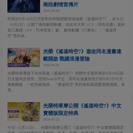
兩段劇情宣傳片
2020-06-03
即將於6月18日正式發售的和風戀愛冒險遊戲《遙遠時空7》，於今日
（6月3日）公開了兩段劇情動畫：佐佐木大和（CV：岡本信彥）篇和
直江兼續（CV：竹本英史）篇。 劇情動畫（已整合）： “遙遠時
空”系列為...
光榮《遙遠時空7》遊改同名漫畫連
載開啟 戰國浪漫冒險
2020-06-01
光榮特庫摩旗下名作新篇《遙遠時空7》簡體中文版即將於6月18日與
日文版同步發售，登陸Switch平台，而同名漫畫則先行於6月1日今天
連載開啟，一起先睹為快。 ·“遙遠時空”系列為和風戀愛冒險遊戲。本
系...
光榮特庫摩公開《遙遠時空7》中文
實體版限定特典
2020-05-21
今日（5月21日），光榮特庫摩公開了《遙遠時空7》中文實體版限定