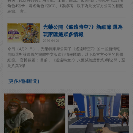
特典，此次特典共分為青龍、朱雀、白虎、玄武4款，每款中包含2名
角色4張卡，每名角色1張CG、1張線稿，以下為此次官方公開的相關
細節。 官...
光榮公開《遙遠時空7》新細節 還為
玩家匯總眾多情報
2020-04-21
今日（4月21日），光榮特庫摩公開了《遙遠時空7》的一些新情報，
同時還對該遊戲的簡體中文版進行情報匯總，以下為官方公開的具體
細節。 官博截圖： 目前，《遙遠時空7》八葉試聽語音第3彈公開，至
此八葉3彈...
[更多相關新聞]