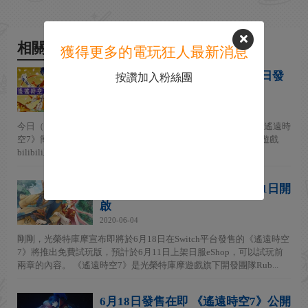
相關新聞
獲得更多的電玩狂人最新消息
NS《遙遠時空7》簡體中文版今日發
按讚加入粉絲團
售 明日有中文直播
2020-06-18
今日（6月18日），光榮特庫摩官方宣布：Nintendo Switch版《遙遠時
空7》簡體中文版今日發售，6月19日20時將於台灣光榮特庫摩遊戲
bilibili直播間舉辦《遙遠時空7》感謝中文玩家直播...
《遙遠時空7》推出體驗版 6月11日開
啟
2020-06-04
剛剛，光榮特庫摩宣布即將於6月18日在Switch平台發售的《遙遠時空
7》將推出免費試玩版，預計於6月11日上架日服eShop，可以試玩前
兩章的內容。 《遙遠時空7》是光榮特庫摩遊戲旗下開發團隊Rub...
6月18日發售在即 《遙遠時空7》公開