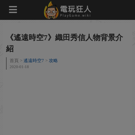
《遙遠時空7》織田秀信人物背景介
紹
首頁
遙遠時空7
攻略
2020-01-18