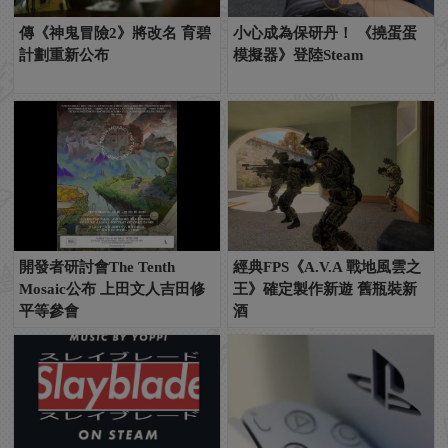
傳《神鬼冒險2》將改名 育碧
小心成為保研丹！ 《撓蛋蛋
計劃重新公布
模擬器》登陸Steam
開發者研討會The Tenth
經典FPS《A.V.A 戰地風雲之
Mosaic公布 上田文人吉田修
王》確定製作新遊 舊瓶裝新
平等參會
酒