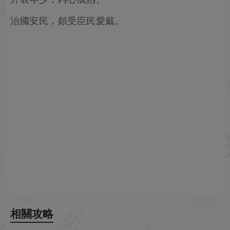
治國安民，頗受臣民愛戴。
相關攻略