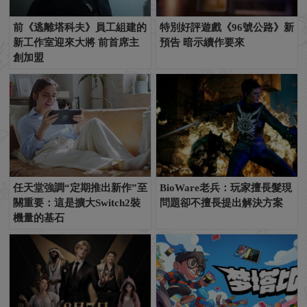
前《逃離塔科夫》員工組建的
特別好評遊戲《96號公路》新
新工作室迎來大將 前首席主
預告 暗示續作要來
創加盟
任天堂強調“定期推出新作”至
BioWare老兵：玩家擅長髮現
關重要：這是擴大Switch2裝
問題卻不擅長提出解決方案
機量的基石