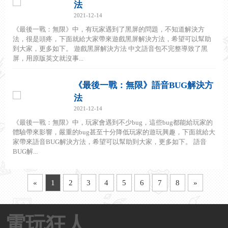
法
2021-12-14
《最後一戰：無限》中，有玩家遇到了黑屏的問題，不知道解決方
法，很是頭疼，下面就給大家帶來遊戲黑屏解決方法，希望可以幫助
到大家，更多如下。 遊戲黑屏解決方法 中文語音包不完整導致了黑
屏，用原版英文就沒事...
《最後一戰：無限》語音BUG解決方
法
2021-12-14
《最後一戰：無限》中，玩家會遇到不少bug，這些bug都能給玩家的
體驗帶來影響，嚴重的bug甚至十分降低玩家的遊玩興趣，下面就給大
家帶來語音BUG解決方法，希望可以幫助到大家，更多如下。 語音
BUG解...
«
1
2
3
4
5
6
7
8
»
電玩狂人