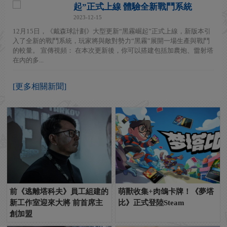
起”正式上線 體驗全新戰鬥系統
2023-12-15
12月15日，《戴森球計劃》大型更新“黑霧崛起”正式上線，新版本引
入了全新的戰鬥系統，玩家將與敵對勢力“黑霧”展開一場生產與戰鬥
的較量。 宣傳視頻： 在本次更新後，你可以搭建包括加農炮、雷射塔
在內的多...
[更多相關新聞]
前《逃離塔科夫》員工組建的
萌獸收集+肉鴿卡牌！《夢塔
新工作室迎來大將 前首席主
比》正式登陸Steam
創加盟