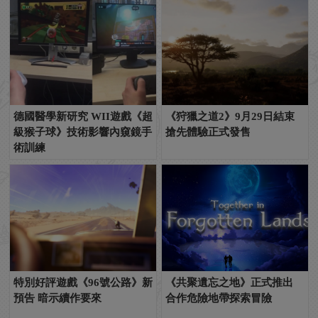
德國醫學新研究 WII遊戲《超
《狩獵之道2》9月29日結束
級猴子球》技術影響內窺鏡手
搶先體驗正式發售
術訓練
特別好評遊戲《96號公路》新
《共聚遺忘之地》正式推出
預告 暗示續作要來
合作危險地帶探索冒險