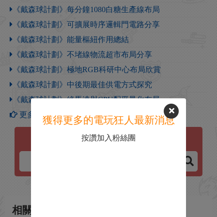
《戴森球計劃》每分鐘1080白糖生產線布局
《戴森球計劃》可擴展時序邏輯門電路分享
《戴森球計劃》能量樞紐作用總結
《戴森球計劃》不堵線物流超市布局分享
《戴森球計劃》極地RGB科研中心布局欣賞
《戴森球計劃》中後期最佳供電方式探究
《戴森球計劃》綠馬達與CPU配平量化布局
更多【戴森球計劃】攻略
獲得更多的電玩狂人最新消息
按讚加入粉絲團
戴森球計劃
相關新聞