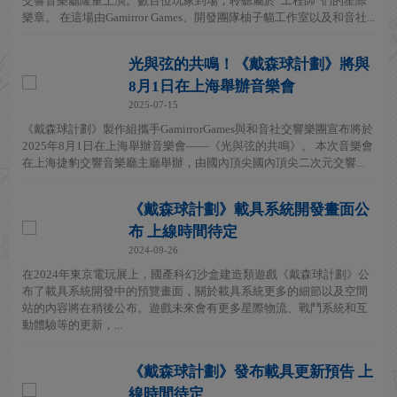
交響音樂廳隆重上演。數百位玩家到場，聆聽屬於“工程師”們的星際
樂章。 在這場由Gamirror Games、開發團隊柚子貓工作室以及和音社...
光與弦的共鳴！《戴森球計劃》將與
8月1日在上海舉辦音樂會
2025-07-15
《戴森球計劃》製作組攜手GamirrorGames與和音社交響樂團宣布將於
2025年8月1日在上海舉辦音樂會——《光與弦的共鳴》。 本次音樂會
在上海捷豹交響音樂廳主廳舉辦，由國內頂尖國內頂尖二次元交響...
《戴森球計劃》載具系統開發畫面公
布 上線時間待定
2024-09-26
在2024年東京電玩展上，國產科幻沙盒建造類遊戲《戴森球計劃》公
布了載具系統開發中的預覽畫面，關於載具系統更多的細節以及空間
站的內容將在稍後公布。遊戲未來會有更多星際物流、戰鬥系統和互
動體驗等的更新，...
《戴森球計劃》發布載具更新預告 上
線時間待定