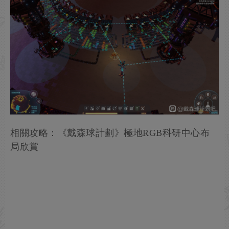
相關攻略：《戴森球計劃》極地RGB科研中心布
局欣賞