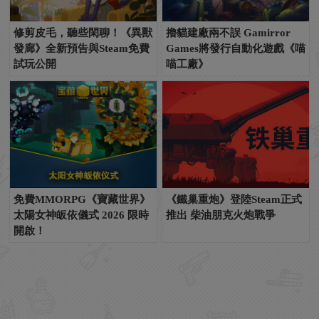
修剪皮毛，聽些閑聊！《異獸
擼貓建廠兩不誤 Gamirror
發廊》全新預告與Steam免費
Games將發行自動化遊戲《喵
試玩公開
喵工廠》
免費MMORPG《寶藏世界》
《鐵巢重炮》登陸Steam正式
太陽女神皈依儀式 2026 限時
推出 柴油朋克火炮戰爭
開啟！