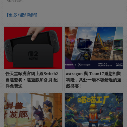
在內的多...
[更多相關新聞]
任天堂歐洲官網上線Switch2
astragon 與 Team17邀您相聚
自選套餐：選遊戲加會員 配
科隆，共赴一場不容錯過的遊
件免費送
戲盛宴！